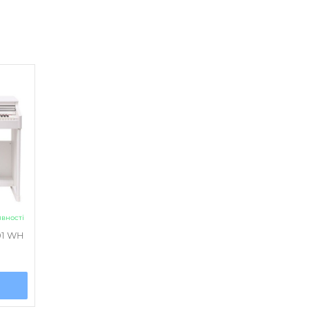
напівпрофесійний
ні
Ambience
,
Brilliance
немає
ість стилів
Немає
Є
явності
01 WH