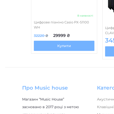
В наявності
Цифрове піаніно Casio PX-S1100
WH
Цифр
CLAV
29999
₴
32220
₴
34
Купити
Про Music house
Катего
Магазин “Music House”
Акустичн
засновано в 2017 році з метою
Клавішні