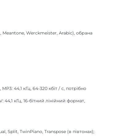
III, Meantone, Werckmeister, Arabic), обрана
P3: 44,1 кГц, 64-320 кбіт / с, потрібно
 44,1 кГц, 16-бітний лінійний формат,
, Split, TwinPiano, Transpose (в півтонах);