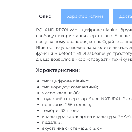
Опис
Характеристики
Доста
ROLAND RP701-WH – цифрове піаніно. Зруч
свободу використання фортепіано. Більше т
все у вашому розпорядженні. Сідайте за ін
Bluetooth-аудіо можна налагодити зв’язок 
функція Bluetooth MIDI забезпечує просто
дії, що дозволяє використовувати техніку 
Характеристики:
тип: цифрове піаніно;
тип корпусу: компактний;
число клавіш: 88;
звуковий генератор: SuperNATURAL Pian
поліфонія: 256 голосів;
тембри: 324 тони;
клавіатура: стандартна клавіатура PHA-4: 
педалі: 3;
акустична система: 2 х 12 см;