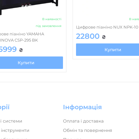
В наявності
В ная
під замовлення
Цифрове піаніно NUX NPK-1
ове піаніно YAMAHA
22800
₴
INOVA CSP-295 BK
5999
Купити
₴
Купити
рії
Інформація
і системи
Оплата і доставка
 інструменти
Обмін та повернення