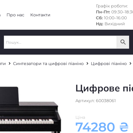
Графік роботи:
Пн-Пт:
09:30–18:3
а
Про нас
Контакти
Сб:
10:00–16:00
Нд:
Вихідний
нти
Синтезатори та цифрові піаніно
Цифрові піаніно
Цифрове пі
Артикул: 60038061
Ціна
74280
₴