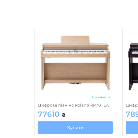
В наявності
Цифрове піаніно Roland RP701 LA
Цифро
77610
78
₴
Купити