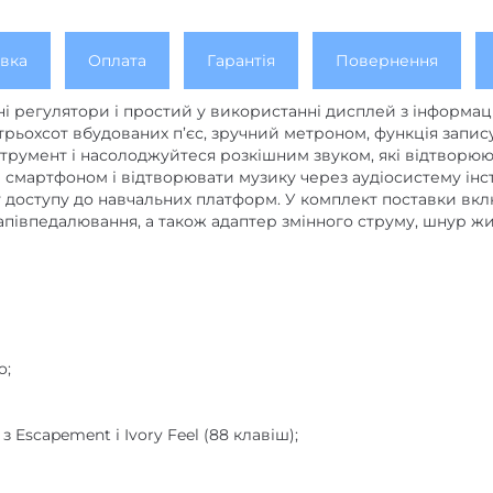
вка
Оплата
Гарантія
Повернення
ні регулятори і простий у використанні дисплей з інформ
рьохсот вбудованих п’єс, зручний метроном, функція запис
струмент і насолоджуйтеся розкішним звуком, які відтворюю
зі смартфоном і відтворювати музику через аудіосистему інс
ту доступу до навчальних платформ. У комплект поставки 
напівпедалювання, а також адаптер змінного струму, шнур жи
o;
з Escapement і Ivory Feel (88 клавіш);