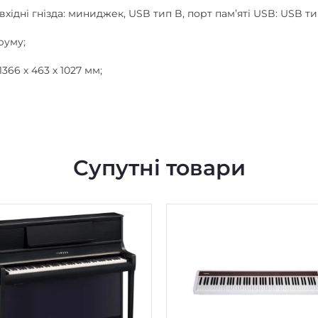
вхідні гнізда: миниджек, USB тип B, порт пам’яті USB: USB ти
руму;
366 х 463 х 1027 мм;
Супутні товари