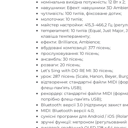
номінальна вихідна потужність: 12 Вт x 2;
навушники: Ефект: навушники 3D Ambien
чутливість: 100 типів, фіксоване дотик;
молоточки: 10 типів;
майстер настройки: 415,3–466,2 Гц (регулю
тemperament: 10 типів (Equal, Just Major, J
клавіша темпераменту;
ефекти: Brilliance, Ambience;
вбудовані композиції: 377 пісень;
прослуховування: 10 пісень;
ансамбль: 30 пісень;
розваги: ​​20 пісень;
Let’s Sing with DO RE MI: 30 пісень;
урок: 287 пісень (Scale, Hanon, Beyer, Burg
відтворення: стандартні файли MIDI (формат
флеш-пам’ять USB);
рекордер: стандартні файли MIDI (формат 
потрібно флеш-пам’ять USB);
Bluetooth: версії 3.0 (підтримує захист вм
MIDI: Bluetooth версії 4.0;
сумісні програми для Android / iOS (Rolan
зручні функції: метроном (регульований тем
дисплей: графічний OLED 128 x 64 точок;