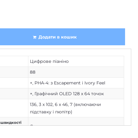
Додати в кошик
Цифрове піаніно
88
+
,
PHA-4: з Escapement і Ivory Feel
+
,
Графічний OLED 128 x 64 точок
136
,
3 х 102
,
6 х 46
,
7 (включаючи
підставку і пюпітр)
о швидкості
Є