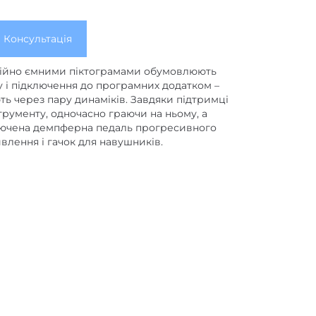
Консультація
аційно ємними піктограмами обумовлюють
у і підключення до програмних додатком –
ть через пару динаміків. Завдяки підтримці
трументу, одночасно граючи на ньому, а
включена демпферна педаль прогресивного
влення і гачок для навушників.