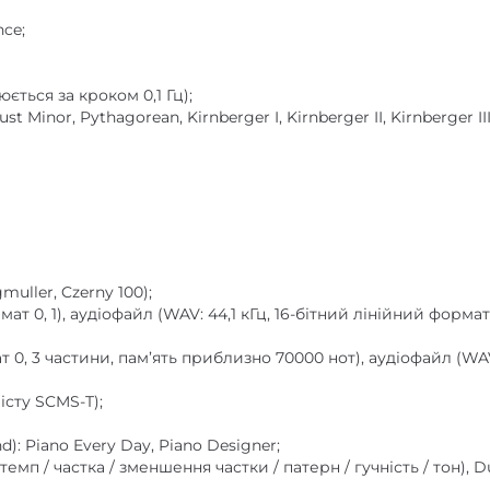
ce;
ється за кроком 0,1 Гц);
ust Minor, Pythagorean, Kirnberger I, Kirnberger II, Kirnberger 
muller, Czerny 100);
 0, 1), аудіофайл (WAV: 44,1 кГц, 16-бітний лінійний формат, M
0, 3 частини, пам’ять приблизно 70000 нот), аудіофайл (WAV:
істу SCMS-T);
d): Piano Every Day, Piano Designer;
п / частка / зменшення частки / патерн / гучність / тон), Dual