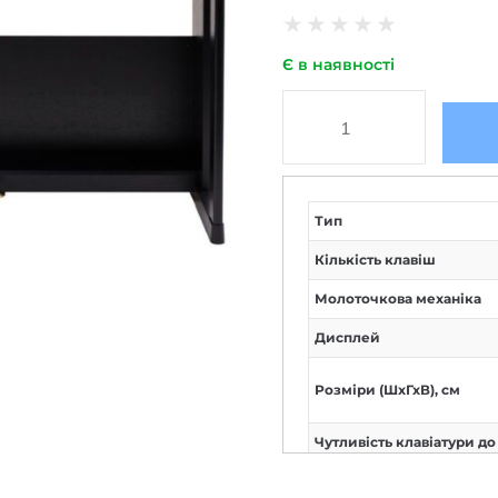
★
★
★
★
★
Є в наявності
Тип
Кількість клавіш
Молоточкова механіка
Дисплей
Розміри (ШxГхВ), см
Чутливість клавіатури д
натискання