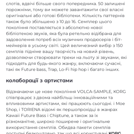
слотів, вдвічі більше свого попередника. 50 залишені
порожніми, тому ви можете завантажити свої власні
оригінальні або готові бібліотеки. Кількість паттернів
також було збільшено з 10 до 16. Семплер цього
покоління поставляється з абсолютно нової
бібліотекою звуків, яка була ретельно відібрана для
задоволення потреб всіх музичних продюсерів і біт-
мейкерів в усьому світі. Цей величезний вибір з 150
семплів підніме вашу творчість на новий рівень,
дозволяючи створювати треки на льоту зі звуками, які
підходять для будь-якого жанру, включаючи сучасні,
такі як Future bass, Trap, Lo-Fi hip hop і багато інших.
колаборації з артистами
Відзначаючи це нове покоління VOLCA-SAMPLE, KORG
співпрацює з двома найбільш інноваційними та
впливовими артистами, які працюють сьогодні. і Moe
Shop, і TORIENA відомі як першопрохідці в жанрах
Kawaii Future Bass і Chiptune, а також за їх
різноманітне, широко поширене і оригінальне
використання семплів. Обидва пакети семплів
доступні безкоштовно, так що всі користувачі
KORG