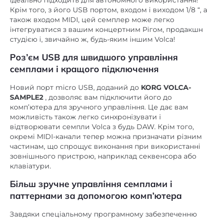
ідеально підходить для автономного використання!
Крім того, з його USB портом, входом і виходом 1/8 “, а
також входом MIDI, цей семплер може легко
інтегруватися з вашим концертним Рігом, продакшн
студією і, звичайно ж, будь-яким іншим Volca!
Роз’єм USB для швидшого управління
семплами і кращого підключення
Новий порт micro USB, доданий до
KORG VOLCA-
SAMPLE2
, дозволяє вам підключити його до
комп’ютера для зручного управління. Це дає вам
можливість також легко синхронізувати і
відтворювати семпли Volca з будь DAW. Крім того,
окремі MIDI-канали тепер можна призначати різним
частинам, що спрощує виконання при використанні
зовнішнього пристрою, наприклад секвенсора або
клавіатури.
Більш зручне управління семплами і
паттернами за допомогою комп’ютера
Завдяки спеціальному програмному забезпеченню