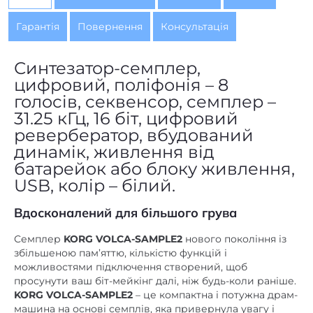
Гарантія
Повернення
Консультація
Синтезатор-семплер,
цифровий, поліфонія – 8
голосів, секвенсор, семплер –
31.25 кГц, 16 біт, цифровий
ревербератор, вбудований
динамік, живлення від
батарейок або блоку живлення,
USB, колір – білий.
Вдосконалений для більшого грува
Семплер
KORG VOLCA-SAMPLE2
нового покоління із
збільшеною пам’яттю, кількістю функцій і
можливостями підключення створений, щоб
просунути ваш біт-мейкінг далі, ніж будь-коли раніше.
KORG VOLCA-SAMPLE2
– це компактна і потужна драм-
машина на основі семплів, яка привернула увагу і