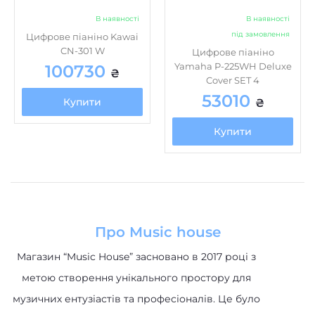
В наявності
В наявності
під замовлення
Цифрове піаніно Kawai
CN-301 W
Цифрове піаніно
Yamaha P-225WH Deluxe
100730
₴
Cover SET 4
53010
Купити
₴
Купити
Про Music house
Магазин “Music House” засновано в 2017 році з
метою створення унікального простору для
музичних ентузіастів та професіоналів. Це було