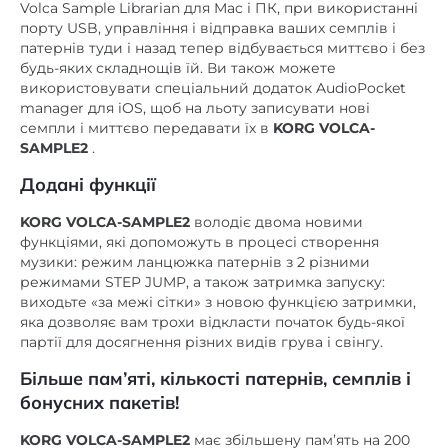
Volca Sample Librarian для Mac і ПК, при використанні
порту USB, управління і відправка ваших семплів і
патернів туди і назад тепер відбувається миттєво і без
будь-яких складнощів їй. Ви також можете
використовувати спеціальний додаток AudioPocket
manager для iOS, щоб на льоту записувати нові
семпли і миттєво передавати їх в
KORG VOLCA-
SAMPLE2
.
Додані функції
KORG VOLCA-SAMPLE2
володіє двома новими
функціями, які допоможуть в процесі створення
музики: режим ланцюжка патернів з 2 різними
режимами STEP JUMP, а також затримка запуску:
виходьте «за межі сітки» з новою функцією затримки,
яка дозволяє вам трохи відкласти початок будь-якої
партії для досягнення різних видів грува і свінгу.
Більше пам’яті, кількості патернів, семплів і
бонусних пакетів!
KORG VOLCA-SAMPLE2
має збільшену пам’ять на 200