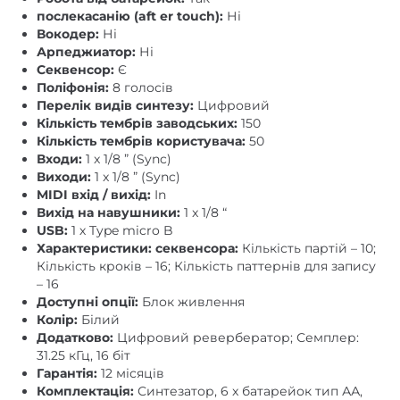
послекасанію (aft er touch):
Ні
Вокодер:
Ні
Арпеджиатор:
Ні
Секвенсор:
Є
Поліфонія:
8 голосів
Перелік видів синтезу:
Цифровий
Кількість тембрів заводських:
150
Кількість тембрів користувача:
50
Входи:
1 x 1/8 ” (Sync)
Виходи:
1 x 1/8 ” (Sync)
MIDI вхід / вихід:
In
Вихід на навушники:
1 x 1/8 “
USB:
1 х Type micro B
Характеристики:
секвенсора:
Кількість партій – 10;
Кількість кроків – 16; Кількість паттернів для запису
– 16
Доступні опції:
Блок живлення
Колір:
Білий
Додатково:
Цифровий ревербератор; Семплер:
31.25 кГц, 16 біт
Гарантія:
12 місяців
Комплектація:
Синтезатор, 6 x батарейок тип АА,