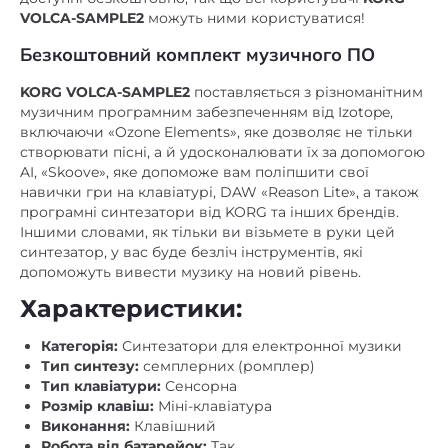
VOLCA-SAMPLE2
можуть ними користуватися!
Безкоштовний комплект музичного ПО
KORG VOLCA-SAMPLE2
поставляється з різноманітним
музичним програмним забезпеченням від Izotope,
включаючи «Ozone Elements», яке дозволяє не тільки
створювати пісні, а й удосконалювати їх за допомогою
AI, «Skoove», яке допоможе вам поліпшити свої
навички гри на клавіатурі, DAW «Reason Lite», а також
програмні синтезатори від KORG та інших брендів.
Іншими словами, як тільки ви візьмете в руки цей
синтезатор, у вас буде безліч інструментів, які
допоможуть вивести музику на новий рівень.
Характеристики:
Категорія:
Синтезатори для електронної музики
Тип синтезу:
семплерних (ромплер)
Тип клавіатури:
Сенсорна
Розмір клавіш:
Міні-клавіатура
Виконання:
Клавішний
Робота від батарейок:
Так