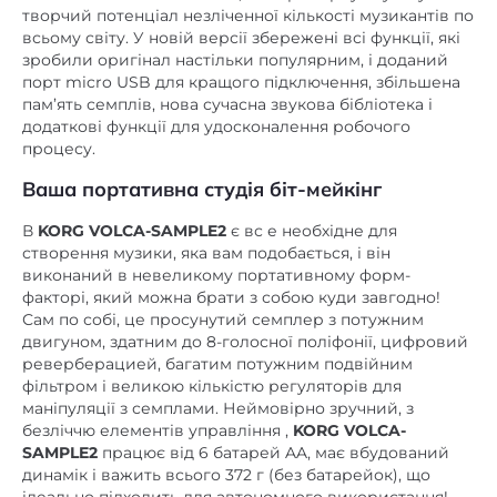
творчий потенціал незліченної кількості музикантів по
всьому світу. У новій версії збережені всі функції, які
зробили оригінал настільки популярним, і доданий
порт micro USB для кращого підключення, збільшена
пам’ять семплів, нова сучасна звукова бібліотека і
додаткові функції для удосконалення робочого
процесу.
Ваша портативна студія біт-мейкінг
В
KORG VOLCA-SAMPLE2
є вс е необхідне для
створення музики, яка вам подобається, і він
виконаний в невеликому портативному форм-
факторі, який можна брати з собою куди завгодно!
Сам по собі, це просунутий семплер з потужним
двигуном, здатним до 8-голосної поліфонії, цифровий
реверберацией, багатим потужним подвійним
фільтром і великою кількістю регуляторів для
маніпуляції з семплами. Неймовірно зручний, з
безліччю елементів управління ,
KORG VOLCA-
SAMPLE2
працює від 6 батарей AA, має вбудований
динамік і важить всього 372 г (без батарейок), що