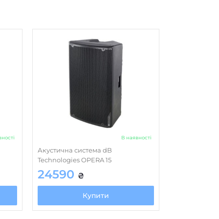
вності
В наявності
Акустична система dB
Technologies OPERA 15
24590
₴
Купити