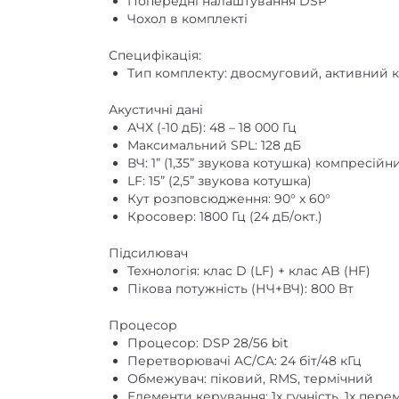
Попередні налаштування DSP
Чохол в комплекті
Специфікація:
Тип комплекту: двосмуговий, активний 
Акустичні дані
АЧХ (-10 дБ): 48 – 18 000 Гц
Максимальний SPL: 128 дБ
ВЧ: 1” (1,35” звукова котушка) компресій
LF: 15” (2,5” звукова котушка)
Кут розповсюдження: 90° x 60°
Кросовер: 1800 Гц (24 дБ/окт.)
Підсилювач
Технологія: клас D (LF) + клас AB (HF)
Пікова потужність (НЧ+ВЧ): 800 Вт
Процесор
Процесор: DSP 28/56 bit
Перетворювачі AC/CA: 24 біт/48 кГц
Обмежувач: піковий, RMS, термічний
Елементи керування: 1x гучність, 1x пере