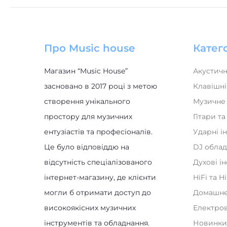
Про Music house
Катего
Магазин “Music House”
Акустичн
засновано в 2017 році з метою
Клавішні
створення унікального
Музичне
простору для музичних
Гітари т
ентузіастів та професіоналів.
Ударні і
Це було відповіддю на
DJ обла
відсутність спеціалізованого
Духові і
інтернет-магазину, де клієнти
HiFi та H
могли б отримати доступ до
Домашнє
високоякісних музичних
Електро
інструментів та обладнання.
Новинк