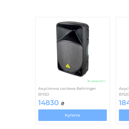
В наявності
Акустична система Behringer
Акус
B115D
B152
14830
18
₴
Купити