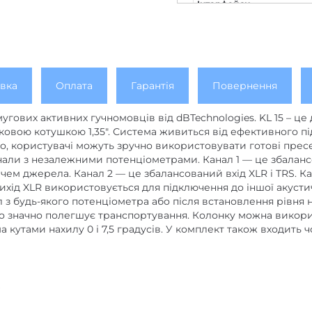
Інтерфейси
Вага, г
вка
Оплата
Гарантія
Повернення
мугових активних гучномовців від dBTechnologies.
KL 15 – це
уковою котушкою 1,35″. Система живиться від ефективного п
о, користувачі можуть зручно використовувати готові прес
анали з незалежними потенціометрами. Канал 1 — це збалан
чем джерела. Канал 2 — це збалансований вхід XLR і TRS. К
вихід XLR використовується для підключення до іншої акуст
з будь-якого потенціометра або після встановлення рівня на
 що значно полегшує транспортування. Колонку можна викор
а кутами нахилу 0 і 7,5 градусів.
У комплект також входить ч