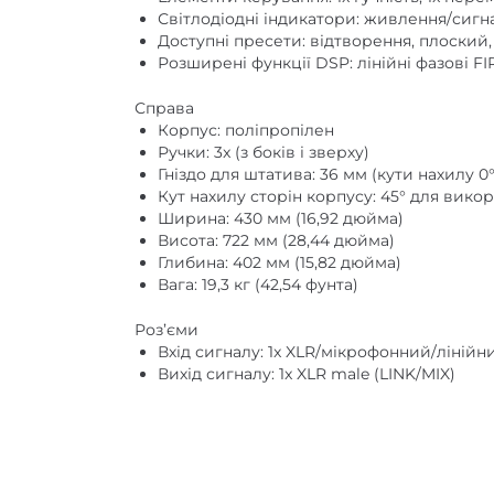
Світлодіодні індикатори: живлення/сиг
Доступні пресети: відтворення, плоский,
Розширені функції DSP: лінійні фазові FI
Справа
Корпус: поліпропілен
Ручки: 3x (з боків і зверху)
Гніздо для штатива: 36 мм (кути нахилу 0° і
Кут нахилу сторін корпусу: 45° для вико
Ширина: 430 мм (16,92 дюйма)
Висота: 722 мм (28,44 дюйма)
Глибина: 402 мм (15,82 дюйма)
Вага: 19,3 кг (42,54 фунта)
Роз’єми
Вхід сигналу: 1x XLR/мікрофонний/лінійни
Вихід сигналу: 1x XLR male (LINK/MIX)