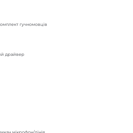
комплект гучномовців
ний драйвер
микач мікрофон/лінія