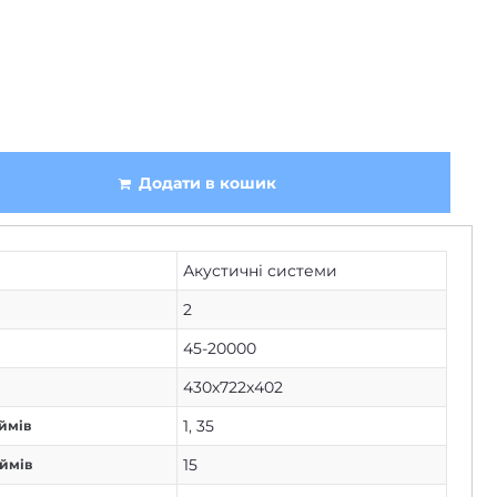
Додати в кошик
Акустичні системи
2
45-20000
430х722х402
1
,
35
ймів
15
юймів