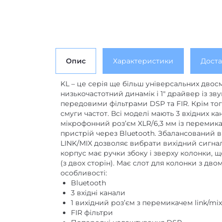
Опис
Характеристики
Доста
KL – це серія ще більш універсальних двос
низькочастотний динамік і 1″ драйвер із зв
передовими фільтрами DSP та FIR. Крім тог
смуги частот.
Всі моделі мають 3 вхідних к
мікрофонний роз’єм XLR/6,3 мм із перемика
пристрій через Bluetooth. Збалансований 
LINK/MIX дозволяє вибрати вихідний сигнал 
корпус має ручки збоку і зверху колонки,
(з двох сторін). Має слот для колонки з двом
особливості:
Bluetooth
3 вхідні канали
1 вихідний роз’єм з перемикачем link/mix
FIR фільтри