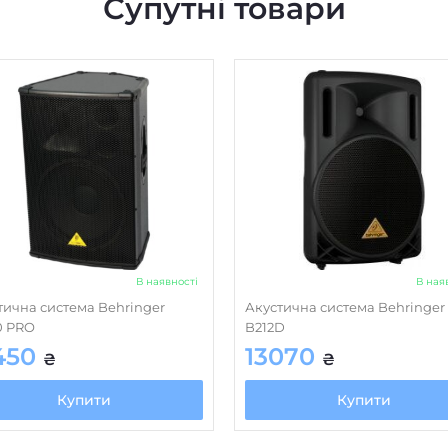
Супутні товари
В наявності
В ная
тична система Behringer
Акустична система Behringer
0 PRO
B212D
450
13070
₴
₴
Купити
Купити