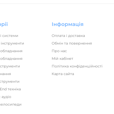
рії
Інформація
і системи
Оплата і доставка
 інструменти
Обмін та повернення
 обладнання
Про нас
а обладнання
Мій кабінет
нструменти
Політика конфіденційності
днання
Карта сайта
нструменти
iEnd техніка
 аудіо
велосипеди
и