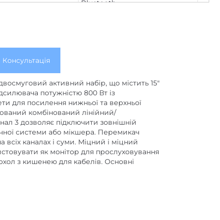
Bluetooth
19
,
3
Консультація
 двосмуговий активний набір, що містить 15″
ідсилювача потужністю 800 Вт із
ети для посилення нижньої та верхньої
сований комбінований лінійний/
анал 3 дозволяє підключити зовнішній
ичної системи або мікшера. Перемикач
 всіх каналах і суми.
Міцний і міцний
истовувати як монітор для прослуховування
охол з кишенею для кабелів.
Основні