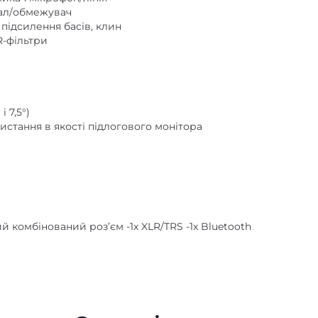
нал/обмежувач
 підсилення басів, клин
R-фільтри
 7,5°)
ристання в якості підлогового монітора
й комбінований роз’єм -1x XLR/TRS -1x Bluetooth