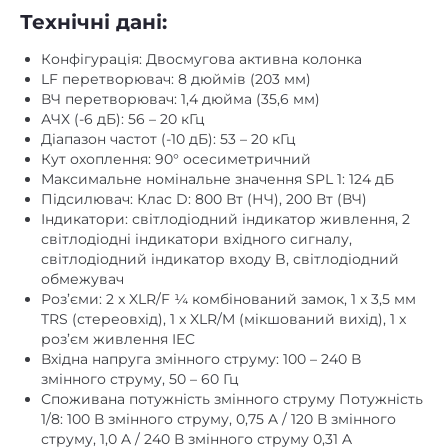
Конфігурація: Двосмугова активна колонка
LF перетворювач: 8 дюймів (203 мм)
ВЧ перетворювач: 1,4 дюйма (35,6 мм)
АЧХ (-6 дБ): 56 – 20 кГц
Діапазон частот (-10 дБ): 53 – 20 кГц
Кут охоплення: 90° осесиметричний
Максимальне номінальне значення SPL 1: 124 дБ
Підсилювач: Клас D: 800 Вт (НЧ), 200 Вт (ВЧ)
Індикатори: світлодіодний індикатор живлення, 2
світлодіодні індикатори вхідного сигналу,
світлодіодний індикатор входу B, світлодіодний
обмежувач
Роз’єми: 2 x XLR/F ¼ комбінований замок, 1 x 3,5 мм
TRS (стереовхід), 1 x XLR/M (мікшований вихід), 1 x
роз’єм живлення IEC
Вхідна напруга змінного струму: 100 – 240 В
змінного струму, 50 – 60 Гц
Споживана потужність змінного струму Потужність
1/8: 100 В змінного струму, 0,75 A / 120 В змінного
струму, 1,0 A / 240 В змінного струму 0,31 A
Матеріал корпусу: поліпропілен