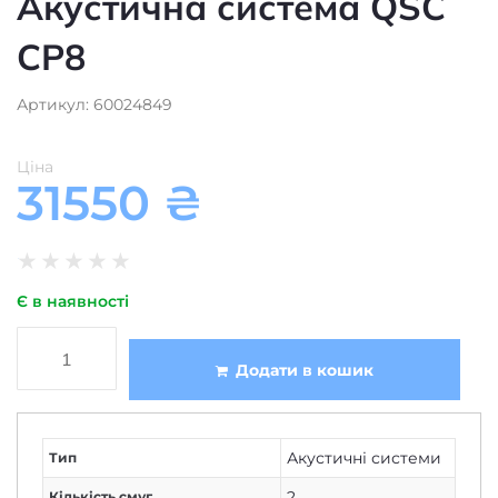
CP8
Артикул: 60024849
Ціна
31550
₴
★
★
★
★
★
Є в наявності
Додати в кошик
Акустичні системи
Тип
2
Кількість смуг