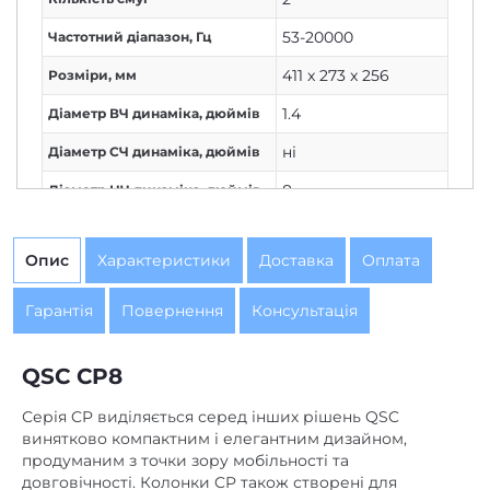
53-20000
Частотний діапазон, Гц
411 x 273 x 256
Розміри, мм
1.4
Діаметр ВЧ динаміка, дюймів
ні
Діаметр СЧ динаміка, дюймів
8
Діаметр НЧ динаміка, дюймів
Опис
Характеристики
Доставка
Оплата
Гарантія
Повернення
Консультація
QSC CP8
Серія CP виділяється серед інших рішень QSC
винятково компактним і елегантним дизайном,
продуманим з точки зору мобільності та
довговічності. Колонки CP також створені для
забезпечення високої продуктивності: вони оснащені