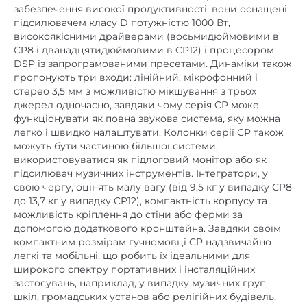
підсилювачем класу D потужністю 1000 Вт,
високоякісними драйверами (восьмидюймовими в
CP8 і дванадцятидюймовими в CP12) і процесором
DSP із запрограмованими пресетами. Динаміки також
пропонують три входи: лінійний, мікрофонний і
стерео 3,5 мм з можливістю мікшування з трьох
джерел одночасно, завдяки чому серія CP може
функціонувати як повна звукова система, яку можна
легко і швидко налаштувати. Колонки серії CP також
можуть бути частиною більшої системи,
використовуватися як підлоговий монітор або як
підсилювач музичних інструментів. Інтегратори, у
свою чергу, оцінять малу вагу (від 9,5 кг у випадку CP8
до 13,7 кг у випадку CP12), компактність корпусу та
можливість кріплення до стіни або ферми за
допомогою додаткового кронштейна. Завдяки своїм
компактним розмірам гучномовці CP надзвичайно
легкі та мобільні, що робить їх ідеальними для
широкого спектру портативних і інсталяційних
застосувань, наприклад, у випадку музичних груп,
шкіл, громадських установ або релігійних будівель.
Технічні дані: