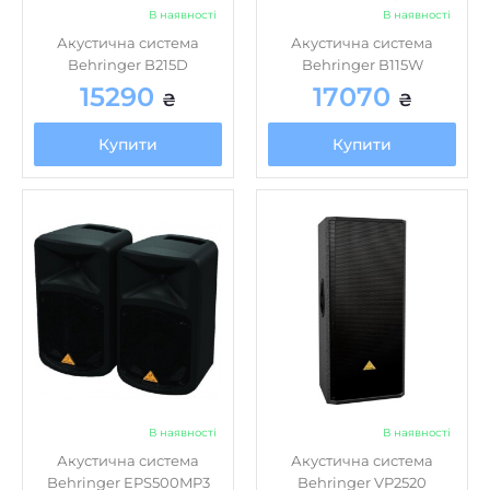
Акустична система
Акустична система
Behringer B215D
Behringer B115W
15290
17070
₴
₴
Купити
Купити
В наявності
В наявності
Акустична система
Акустична система
Behringer EPS500MP3
Behringer VP2520
25299
22470
₴
₴