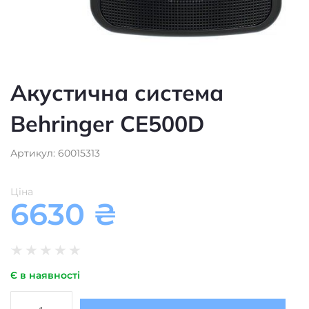
Behringer CE500D
Артикул: 60015313
Ціна
6630
₴
★
★
★
★
★
Є в наявності
Додати в кошик
Акустичні системи
Тип