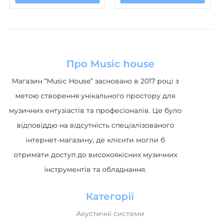
Магазин “Music House” засновано в 2017 році з
метою створення унікального простору для
музичних ентузіастів та професіоналів. Це було
відповіддю на відсутність спеціалізованого
інтернет-магазину, де клієнти могли б
отримати доступ до високоякісних музичних
інструментів та обладнання.
Категорії
Акустичні системи
Клавішні інструменти
Музичне обладнання
Гітари та обладнання
Ударні інструменти
DJ обладнання