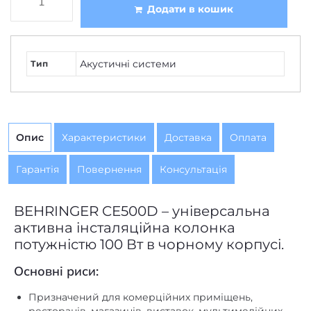
Опис
Характеристики
Доставка
Оплата
Гарантія
Повернення
Консультація
BEHRINGER CE500D – універсальна
активна інсталяційна колонка
потужністю 100 Вт в чорному корпусі.
Основні риси:
Призначений для комерційних приміщень,
ресторанів, магазинів, виставок, мультимедійних
програм, домашніх студій звукозапису та
виробництва аудіо/відео.
Виняткова якість звуку, широкий динамічний
діапазон і лінійний діапазон частот від 60 Гц до 20
кГц.
Підсилювач класу D, що поєднує потужність і якість
звуку