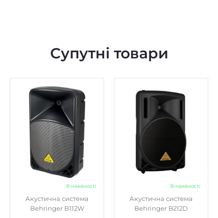
В наявності
В наявності
Акустична система
Акустична система
Behringer B112W
Behringer B212D
14230
13080
₴
₴
Купити
Купити