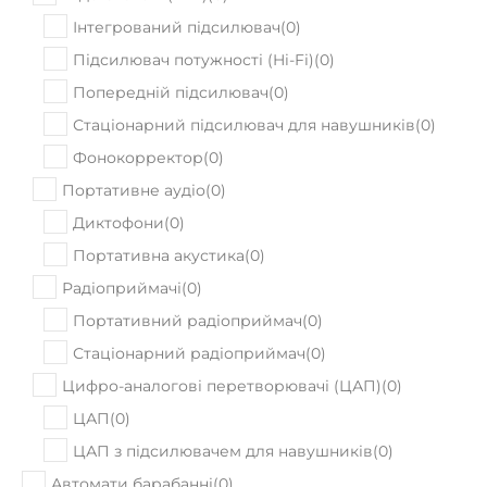
Інтегрований підсилювач
(
0
)
Підсилювач потужності (Hi-Fi)
(
0
)
Попередній підсилювач
(
0
)
Стаціонарний підсилювач для навушників
(
0
)
Фонокорректор
(
0
)
Портативне аудіо
(
0
)
Диктофони
(
0
)
Портативна акустика
(
0
)
Радіоприймачі
(
0
)
Портативний радіоприймач
(
0
)
Стаціонарний радіоприймач
(
0
)
Цифро-аналогові перетворювачі (ЦАП)
(
0
)
ЦАП
(
0
)
ЦАП з підсилювачем для навушників
(
0
)
Автомати барабанні
(
0
)