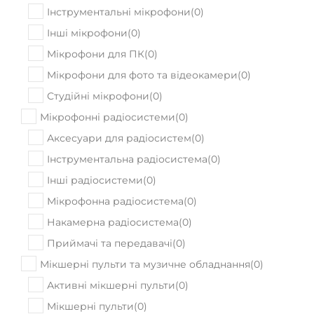
Інструментальні мікрофони
(
0
)
Інші мікрофони
(
0
)
Мікрофони для ПК
(
0
)
Мікрофони для фото та відеокамери
(
0
)
Студійні мікрофони
(
0
)
Мікрофонні радіосистеми
(
0
)
Аксесуари для радіосистем
(
0
)
Інструментальна радіосистема
(
0
)
Інші радіосистеми
(
0
)
Мікрофонна радіосистема
(
0
)
Накамерна радіосистема
(
0
)
Приймачі та передавачі
(
0
)
Мікшерні пульти та музичне обладнання
(
0
)
Активні мікшерні пульти
(
0
)
Мікшерні пульти
(
0
)