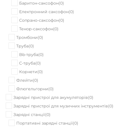
Баритон-саксофон
(
0
)
Електронний саксофон
(
0
)
Сопрано-саксофон
(
0
)
Тенор-саксофон
(
0
)
Тромбони
(
0
)
Труба
(
0
)
Bb-труба
(
0
)
C-труба
(
0
)
Корнети
(
0
)
Флейти
(
0
)
Флюгельгорни
(
0
)
Зарядні пристрої для акумуляторів
(
0
)
Зарядні пристрої для музичних інструментів
(
0
)
Зарядні станції
(
0
)
Портативні зарядні станції
(
0
)