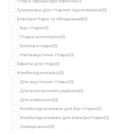
Гітарні процесори ефектів
(
0
)
Гучномовці для гітарних підсилювачів
(
0
)
Електрогітари та обладнання
(
0
)
Бас-гітари
(
0
)
Гітарні комплекти
(
0
)
Електрогітари
(
0
)
Напівакустичні гітари
(
0
)
Ефекти для гітар
(
0
)
Комбопідсилювачі
(
0
)
Для акустичної гітари
(
0
)
Для електронних ударних
(
0
)
Для клавішних
(
0
)
Комбопідсилювачи для бас-гітари
(
0
)
Комбопідсилювачі для електрогітари
(
0
)
Універсальні
(
0
)