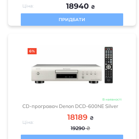
18940
Ціна:
₴
ПРИДБАТИ
6%
В наявності
CD-програвач Denon DCD-600NE Silver
18189
₴
Ціна:
19290
₴