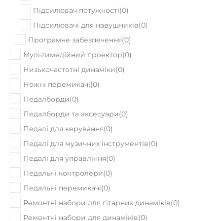
Підсилювач потужності
(
0
)
Підсилювачі для навушників
(
0
)
Програмне забезпечення
(
0
)
Мультимедійний проектор
(
0
)
Низькочастотні динаміки
(
0
)
Ножні перемикачі
(
0
)
Педалборди
(
0
)
Педалборди та аксесуари
(
0
)
Педалі для керування
(
0
)
Педалі для музичних інструментів
(
0
)
Педалі для управління
(
0
)
Педальні контролери
(
0
)
Педальні перемикачі
(
0
)
Ремонтні набори для гітарних динаміків
(
0
)
Ремонтні набори для динаміків
(
0
)