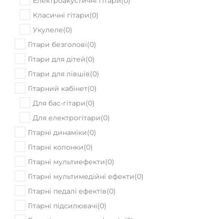
Електроакустичні гітари
(
0
)
Класичні гітари
(
0
)
Укулеле
(
0
)
Гітари безголові
(
0
)
Гітари для дітей
(
0
)
Гітари для лівшів
(
0
)
Гітарний кабінет
(
0
)
Для бас-гітари
(
0
)
Для електрогітари
(
0
)
Гітарні динаміки
(
0
)
Гітарні колонки
(
0
)
Гітарні мультиефекти
(
0
)
Гітарні мультимедійні ефекти
(
0
)
Гітарні педалі ефектів
(
0
)
Гітарні підсилювачі
(
0
)