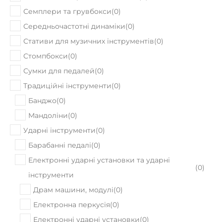
Семплери та грувбокси
(
0
)
Середньочастотні динаміки
(
0
)
Стативи для музичних інструментів
(
0
)
Стомпбокси
(
0
)
Сумки для педалей
(
0
)
Традиційні інструменти
(
0
)
Банджо
(
0
)
Мандоліни
(
0
)
Ударні інструменти
(
0
)
Барабанні педалі
(
0
)
Електронні ударні установки та ударні
(
0
)
інструменти
Драм машини, модулі
(
0
)
Електронна перкусія
(
0
)
Електронні ударні установки
(
0
)