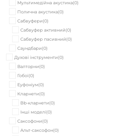
Мультимедійна акустика
(
0
)
Полична акустика
(
0
)
Сабвуфери
(
0
)
Сабвуфер активний
(
0
)
Сабвуфер пасивний
(
0
)
Саундбари
(
0
)
Духові інструменти
(
0
)
Валторни
(
0
)
Гобої
(
0
)
Еуфоніум
(
0
)
Кларнети
(
0
)
Bb-кларнети
(
0
)
Інші моделі
(
0
)
Саксофони
(
0
)
Альт-саксофон
(
0
)