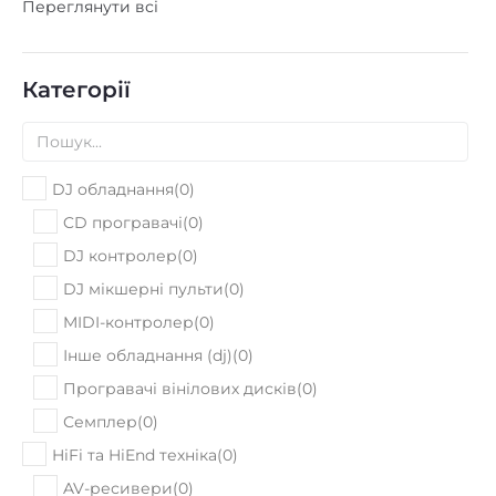
Переглянути всі
Категорії
DJ обладнання
(
0
)
CD програвачі
(
0
)
DJ контролер
(
0
)
DJ мікшерні пульти
(
0
)
MIDI-контролер
(
0
)
Інше обладнання (dj)
(
0
)
Програвачі вінілових дисків
(
0
)
Семплер
(
0
)
HiFi та HiEnd техніка
(
0
)
AV-ресивери
(
0
)