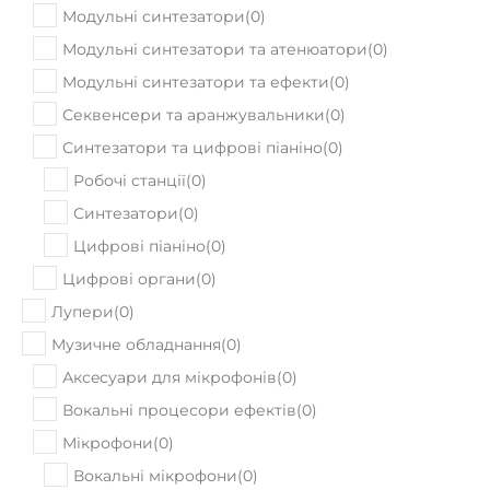
Модульні синтезатори
(
0
)
Модульні синтезатори та атенюатори
(
0
)
Модульні синтезатори та ефекти
(
0
)
Секвенсери та аранжувальники
(
0
)
Синтезатори та цифрові піаніно
(
0
)
Робочі станції
(
0
)
Синтезатори
(
0
)
Цифрові піаніно
(
0
)
Цифрові органи
(
0
)
Лупери
(
0
)
Музичне обладнання
(
0
)
Аксeсуари для мікрофонів
(
0
)
Вокальні процесори ефектів
(
0
)
Мікрофони
(
0
)
Вокальні мікрофони
(
0
)