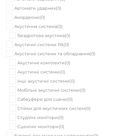
Автомати ударних
(
0
)
Акордеони
(
0
)
Акустична система
(
0
)
Бездротова акустика
(
0
)
Акустичні системи PA
(
0
)
Акустичні системи та обладнання
(
0
)
Акустичні комплекти
(
0
)
Акустичні системи
(
0
)
Інші акустичні системи
(
0
)
Мобільні акустичні системи
(
0
)
Сабвуфери для сцени
(
0
)
Стійки для акустичних систем
(
0
)
Студійні монітори
(
0
)
Сценічні монітори
(
0
)
Батареї для музичних інструментів
(
0
)