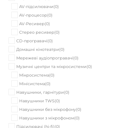
AV-підсилювачи
(
0
)
AV-процесор
(
0
)
AV-Ресивер
(
0
)
Стерео ресивер
(
0
)
CD-програвачі
(
0
)
Домашні кінотеатри
(
0
)
Мережеві аудіопрогравачі
(
0
)
Музичні центри та мікросистеми
(
0
)
Мікросистема
(
0
)
Мінісистема
(
0
)
Навушники, гарнітури
(
0
)
Навушники TWS
(
0
)
Навушники без мікрофону
(
0
)
Навушники з мікрофоном
(
0
)
Підсилювачі (hi-fi)
(
0
)