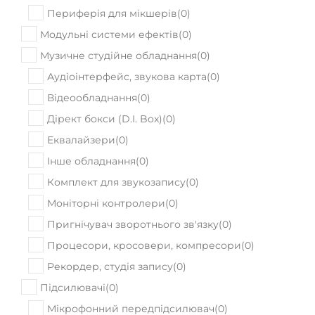
Периферія для мікшерів
(
0
)
Модульні системи ефектів
(
0
)
Музичне студійне обладнання
(
0
)
Аудіоінтерфейс, звукова карта
(
0
)
Відеообладнання
(
0
)
Дірект бокси (D.I. Box)
(
0
)
Еквалайзери
(
0
)
Інше обладнання
(
0
)
Комплект для звукозапису
(
0
)
Моніторні контролери
(
0
)
Пригнічувач зворотнього зв'язку
(
0
)
Процесори, кросовери, компресори
(
0
)
Рекордер, студія запису
(
0
)
Підсилювачі
(
0
)
Мікрофонний передпідсилювач
(
0
)