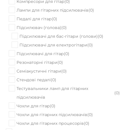
Компресори для гітар
(
0
)
Лампи для гітарних підсилювачів
(
0
)
Педалі для гітар
(
0
)
Підсилювач (голова)
(
0
)
Підсилювачі для бас-гітари (голови)
(
0
)
Підсилювачі для електрогітари
(
0
)
Підсилювачі для гітар
(
0
)
Резонаторні гітари
(
0
)
Семіакустичні гітари
(
0
)
Стендові педалі
(
0
)
Тестувальники ламп для гітарних
(
0
)
підсилювачів
Чохли для гітар
(
0
)
Чохли для гітарних підсилювачів
(
0
)
Чохли для гітарних процесорів
(
0
)