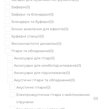
Бафери
(
0
)
Бафери та блендери
(
0
)
Блендери та буфери
(
0
)
Блоки живлення для ефектів
(
0
)
Буферні станції
(
0
)
Високочастотні динаміки
(
0
)
Гітари та обладнання
(
0
)
Аксесуари для гітар
(
0
)
Аксесуари для комбопідсилювачів
(
0
)
Аксесуари для підсилювачів
(
0
)
Акустичні гітари та обладнання
(
0
)
Акустичні гітари
(
0
)
Електроакустична гітара з нейлоновими
(
0
)
струнами