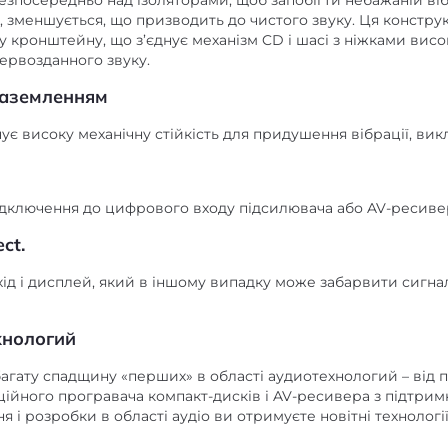
зпосередньо над ізоляторами, щоб запобігти небажаній в
і, зменшується, що призводить до чистого звуку. Ця констру
 кронштейну, що з’єднує механізм CD і шасі з ніжками висо
ервозданного звуку.
заземленням
є високу механічну стійкість для придушення вібрації, вик
ідключення до цифрового входу підсилювача або AV-ресиве
ct.
д і дисплей, який в іншому випадку може забарвити сигнал. 
хнологий
 багату спадщину «перших» в області аудиотехнологий – ві
ційного програвача компакт-дисків і AV-ресивера з підтри
і розробки в області аудіо ви отримуєте новітні технології