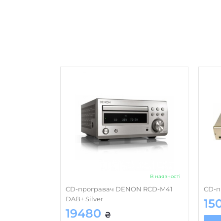
В наявності
CD-програвач DENON RCD-M41
CD-п
DAB+ Silver
15
19480
₴