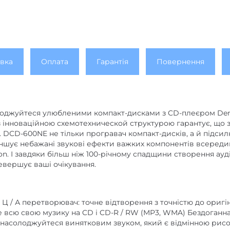
вка
Оплата
Гарантія
Повернення
лоджуйтеся улюбленими компакт-дисками з CD-плеєром Den
з інноваційною схемотехнической структурою гарантує, що з
. DCD-600NE не тільки програвач компакт-дисків, а й підси
еншує небажані звукові ефекти важких компонентів всередин
on. І завдяки більш ніж 100-річному спадщини створення ауд
вершує ваші очікування.
-біт Ц / А перетворювач: точне відтворення з точністю до ор
те всю свою музику на CD і CD-R / RW (MP3, WMA) Бездоганн
 насолоджуйтеся винятковим звуком, який є відмінною рисою