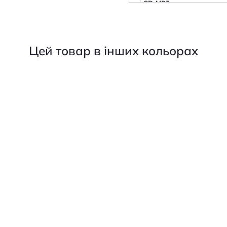
CD-MP3
Оптичний вихід
Коаксіальний вихід
Цей товар в інших кольорах
ЦАП (розрядність, біт/час
Кількість дисків
Співвідношення сигнал/
Програмування (кол. трек
Відключення дисплея
Особливості моделі
Бренд