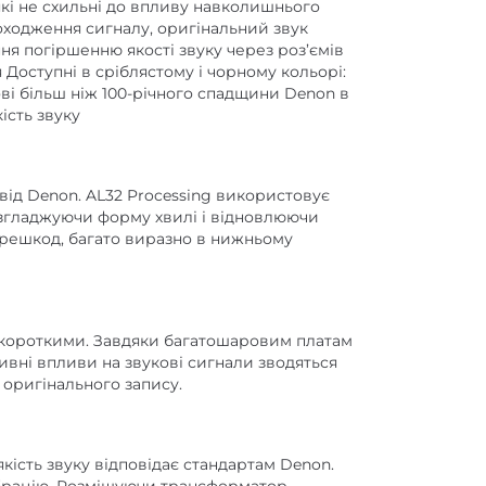
 які не схильні до впливу навколишнього
ходження сигналу, оригінальний звук
ня погіршенню якості звуку через роз’ємів
 Доступні в сріблястому і чорному кольорі:
ві більш ніж 100-річного спадщини Denon в
ість звуку
від Denon. AL32 Processing використовує
х, згладжуючи форму хвилі і відновлюючи
ерешкод, багато виразно в нижньому
 короткими. Завдяки багатошаровим платам
вні впливи на звукові сигнали зводяться
 оригінального запису.
кість звуку відповідає стандартам Denon.