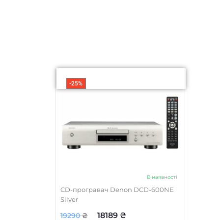
-25%
В наявності
CD-програвач Denon DCD-600NE
Silver
18189
₴
19290
₴