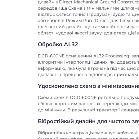
дизайн з Direct Mechanical Ground Construc
середовища Схема з мінімальними шляхами 
відтворюється точно Продумані аудіо та ци
або кабелів Режим Pure Direct: для більш ч
елегантний дизайн, що гармонійно вписуєть
області чудової якості звуку: довіртеся ціє
Обробка AL32
DCD-600NE оснащений AL32 Processing, зап
алгоритми інтерполяції даних, які додають 
інформацію, яка була втрачена під час ци
діапазоні і прекрасно відповідає оригінальн
Удосконалена схема з мінімізован
Схеми схем в DCD-600NE ретельно продума
і більш коротким ланцюгах перешкоди між 
до мінімуму. В результаті траєкторії ланц
Вібростійкий дизайн для чистого зв
Вібростійка конструкція зменшує небажані 