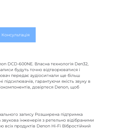
Консультація
on DCD-600NE. Власна технологія Den32,
аписи будуть точно відтворюватися і
лювач передає аудіосигнали ще більш
і підсилювачів, гарантуючи якість звуку в
іокомпонентів, довіртеся Denon, щоб
игінального запису Розширена підтримка
а звукова інженерія з ретельно відібраними
 всіх продуктів Denon Hi-Fi Вібростійкий