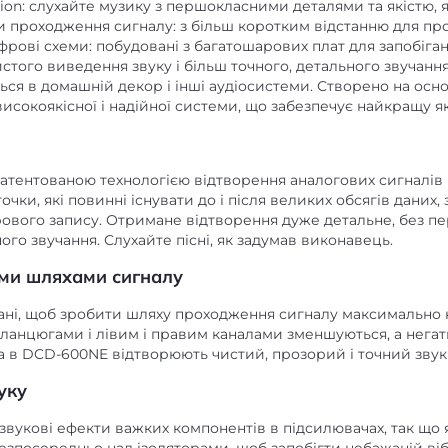
tion: слухайте музику з першокласними деталями та якістю,
проходження сигналу: з більш коротким відстанню для про
фрові схеми: побудовані з багатошарових плат для запобіган
истого виведення звуку і більш точного, детального звучання
ся в домашній декор і інші аудіосистеми. Створено на осно
ї високоякісної і надійної системи, що забезпечує найкращу як
атентованою технологією відтворення аналогових сигналів 
точки, які повинні існувати до і після великих обсягів дани
фрового запису. Отримане відтворення дуже детальне, без п
ого звучання. Слухайте пісні, як задумав виконавець.
ими шляхами сигналу
ні, щоб зробити шляху проходження сигналу максимально
ланцюгами і лівим і правим каналами зменшуються, а негати
юга в DCD-600NE відтворюють чистий, прозорий і точний звук
уку
звукові ефекти важких компонентів в підсилювачах, так що я