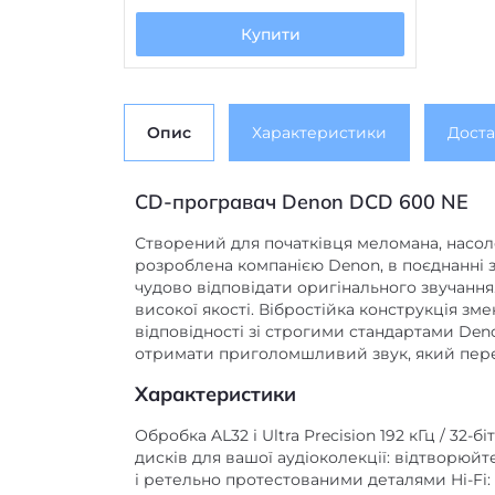
Купити
Опис
Характеристики
Доста
CD-програвач Denon DCD 600 NE
Створений для початківця меломана, насо
розроблена компанією Denon, в поєднанні 
чудово відповідати оригінального звучання
високої якості. Вібростійка конструкція зм
відповідності зі строгими стандартами Den
отримати приголомшливий звук, який пере
Характеристики
Обробка AL32 і Ultra Precision 192 кГц / 32
дисків для вашої аудіоколекції: відтворюй
і ретельно протестованими деталями Hi-Fi: