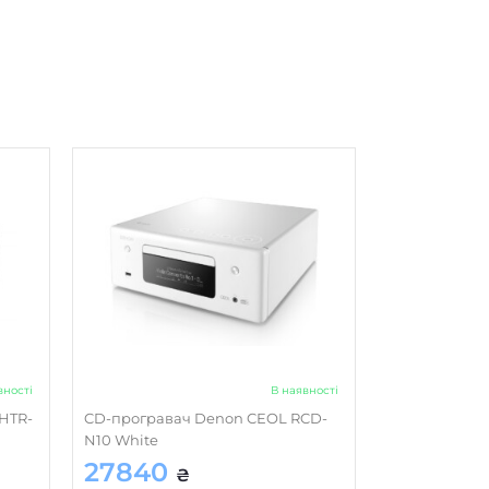
вності
В наявності
HTR-
CD-програвач Denon CEOL RCD-
N10 White
27840
₴