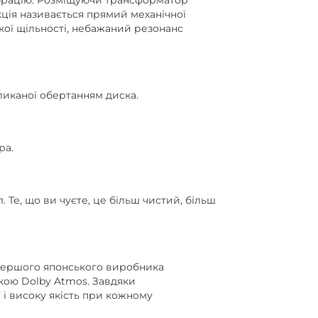
ібрацію. Розміщуючи трансформатор
кція називається прямий механічної
кої щільності, небажаний резонанс
ликаної обертанням диска.
ра.
Те, що ви чуєте, це більш чистий, більш
д першого японського виробника
мкою Dolby Atmos. Завдяки
 і високу якість при кожному