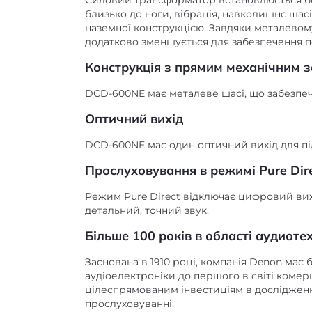
Силовий трансформатор встановлюється бе
близько до ноги, вібрація, навколишнє шас
наземної конструкцією. Завдяки металевому
додатково зменшується для забезпечення п
Конструкція з прямим механічним 
DCD-600NE має металеве шасі, що забезпечу
Оптичний вихід
DCD-600NE має один оптичний вихід для п
Прослуховування в режимі Pure Dire
Режим Pure Direct відключає цифровий вихі
детальний, точний звук.
Більше 100 років в області аудиоте
Заснована в 1910 році, компанія Denon має
аудіоелектроніки до першого в світі комер
цілеспрямованим інвестиціям в дослідження 
прослуховуванні.