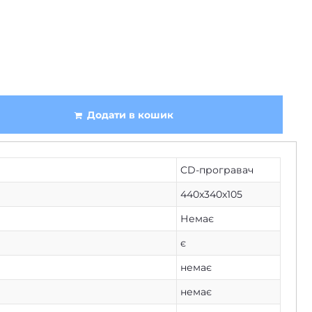
Додати в кошик
CD-програвач
440x340x105
Немає
є
немає
немає