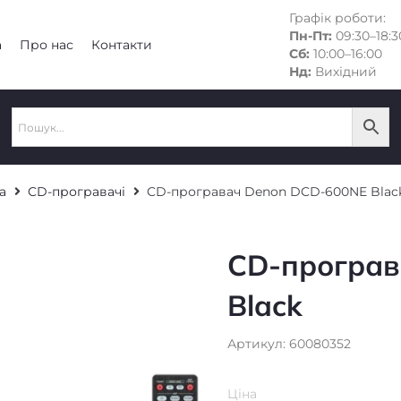
Графік роботи:
Пн-Пт:
09:30–18:3
а
Про нас
Контакти
Сб:
10:00–16:00
Нд:
Вихідний
а
CD-програвачі
CD-програвач Denon DCD-600NE Blac
CD-програв
Black
Артикул: 60080352
Ціна