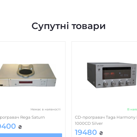
Супутні товари
Немає в наявності
В ная
рогравач Rega Saturn
CD-програвач Taga Harmony 
1000CD Silver
0400
₴
19480
₴