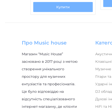
Купити
Про Music house
Катего
Магазин “Music House”
Акустичн
засновано в 2017 році з метою
Клавішні
створення унікального
Музичне
простору для музичних
Гітари т
ентузіастів та професіоналів.
Ударні і
Це було відповіддю на
DJ обла
відсутність спеціалізованого
Духові і
інтернет-магазину, де клієнти
HiFi та H