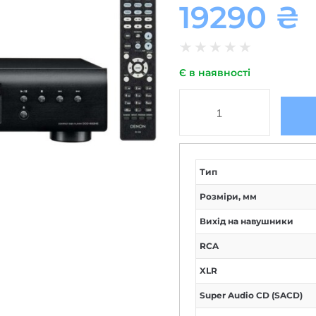
19290
₴
★
★
★
★
★
Є в наявності
Тип
Розміри, мм
Вихід на навушники
RCA
XLR
Super Audio CD (SACD)