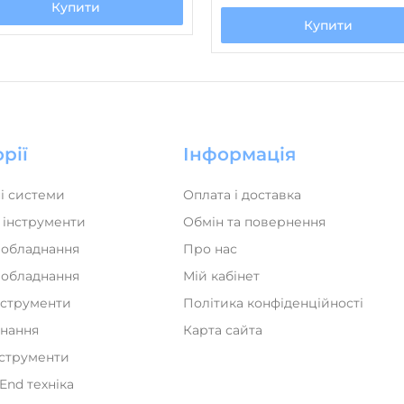
Купити
Купити
рії
Інформація
і системи
Оплата і доставка
 інструменти
Обмін та повернення
 обладнання
Про нас
а обладнання
Мій кабінет
нструменти
Політика конфіденційності
днання
Карта сайта
нструменти
iEnd техніка