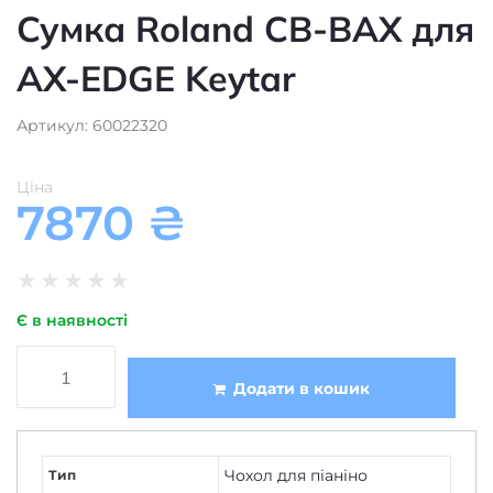
AX-EDGE Keytar
Артикул: 60022320
Ціна
7870
₴
★
★
★
★
★
Є в наявності
Додати в кошик
Чохол для піаніно
Тип
Roland
Виробник