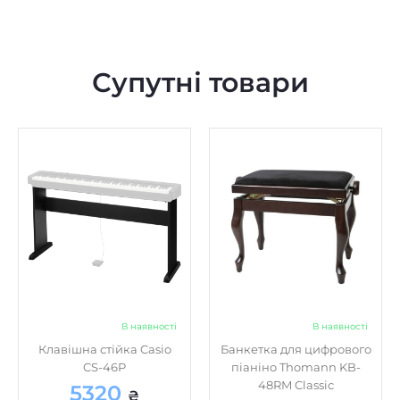
Супутні товари
В наявності
В наявності
Клавішна стійка Casio
Банкетка для цифрового
CS-46P
піаніно Thomann KB-
48RM Classic
5320
₴
6999
₴