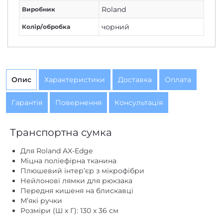
чорний
Колір/обробка
Опис
Характеристики
Доставка
Оплата
Гарантія
Повернення
Консультація
Транспортна сумка
Для Roland AX-Edge
Міцна поліефірна тканина
Плюшевий інтер’єр з мікрофібри
Нейлонові лямки для рюкзака
Передня кишеня на блискавці
М’які ручки
Розміри (Ш x Г): 130 x 36 см