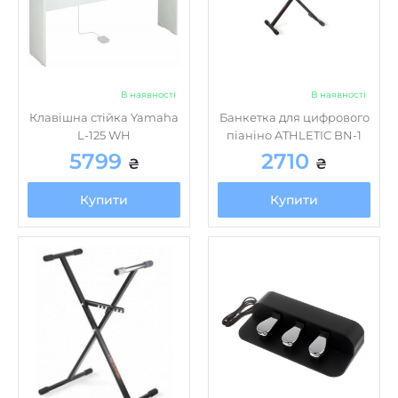
В наявності
В наявності
Клавішна стійка Yamaha
Банкетка для цифрового
L-125 WH
піаніно ATHLETIC BN-1
5799
2710
₴
₴
Купити
Купити