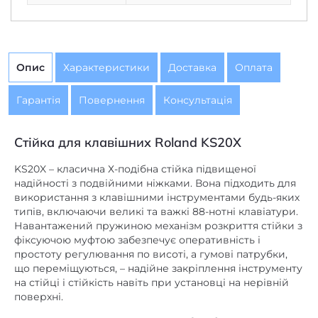
Опис
Характеристики
Доставка
Оплата
Гарантія
Повернення
Консультація
Стійка для клавішних Roland KS20X
KS20X – класична Х-подібна стійка підвищеної
надійності з подвійними ніжками.
Вона підходить для
використання з клавішними інструментами будь-яких
типів, включаючи великі та важкі 88-нотні клавіатури.
Навантажений пружиною механізм розкриття стійки з
фіксуючою муфтою забезпечує оперативність і
простоту регулювання по висоті, а гумові патрубки,
що переміщуються, – надійне закріплення інструменту
на стійці і стійкість навіть при установці на нерівній
поверхні.