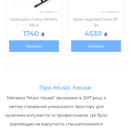
В наявності
В наявності
Клавішна стійка Athletic
Блок педалей Casio SP-
KB-6
34
1740
4530
₴
₴
Купити
Купити
Про Music house
Магазин “Music House” засновано в 2017 році з
метою створення унікального простору для
музичних ентузіастів та професіоналів. Це було
відповіддю на відсутність спеціалізованого