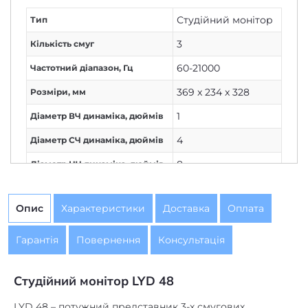
3
Кількість смуг
60-21000
Частотний діапазон, Гц
369 x 234 x 328
Розміри, мм
1
Діаметр ВЧ динаміка, дюймів
4
Діаметр СЧ динаміка, дюймів
8
Діаметр НЧ динаміка, дюймів
Dynaudio
Бренд
Опис
Характеристики
Доставка
Оплата
Гарантія
Повернення
Консультація
Студійний монітор LYD 48
LYD 48 – потужний представник 3-х смугових
моніторів ближнього поля (умовно середнього поля),
що забезпечує високий рівень точності, завдяки новій