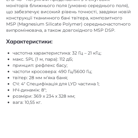
конструкції тканинного бані твітера, композитного
MSP (Magnesium Silicate Polymer) середньочастотного
випромінювача, а також довгохідного MSP DSP.
Характеристики:
частотна характеристика: 32 Гц – 21 кГц;
макс. SPL (1 м, пара): 112 дБ;
принцип: рефлекс басу;
частоти кросовера: 490 Гц/5600 Гц;
твітер: 28 мм м’яка баня;
СЧ: 4″ Специфікація для LYD частина 1;
НЧ-динамік: 8″;
розміри: 369 x 234 x 328 мм;
вага: 10,55 кг.
Супутні товари