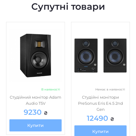
В наявності
Немає в наявності
Студійний монітор Adam
Студійні монітори
Audio T5V
PreSonus Eris E4.5 2nd
Gen
9230
₴
12490
₴
Купити
Купити