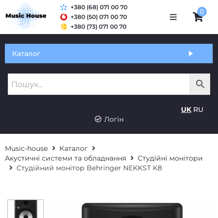
+380 (68) 071 00 70
0
+380 (50) 071 00 70
+380 (73) 071 00 70
Обмін та гарантія
Каталог
Оплата і доставка
Про нас
UK
RU
Контакти
Логін
Music-house
Каталог
Акустичні системи та обладнання
Студійні монітори
Студійний монітор Behringer NEKKST K8