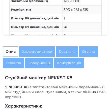
40-20000
Частотний діапазон, Гц
393 х 261 х 315
Розміри, мм
1
Діаметр ВЧ динаміка, дюймів
ні
Діаметр СЧ динаміка, дюймів
8
Діаметр НЧ динаміка, дюймів
Behringer
Бренд
Опис
Характеристики
Доставка
Оплата
Гарантія
Повернення
Консультація
Cтудійний монітор NEKKST K8
У
NEKKST K8
є запатентовані механізми перемикання
між студійними налаштуваннями, а також лінійна DSP-
корекція.
Характеристики: