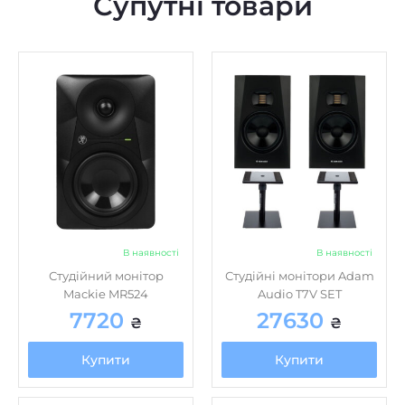
Супутні товари
В наявності
В наявності
Студійний монітор
Студійні монітори Adam
Mackie MR524
Audio T7V SET
7720
27630
₴
₴
Купити
Купити