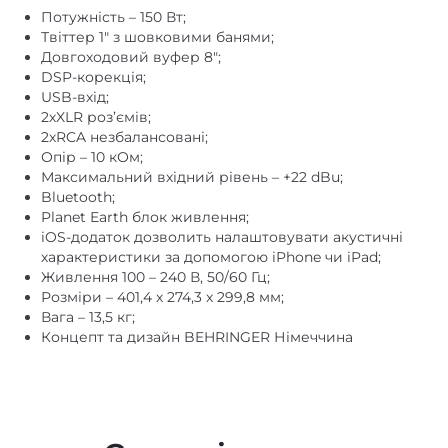
Потужність – 150 Вт;
Твіттер 1″ з шовковими банями;
Довгоходовий вуфер 8″;
DSP-корекція;
USB-вхід;
2хXLR роз’ємів;
2хRCA незбалансовані;
Опір – 10 кОм;
Максимальний вхідний рівень – +22 dBu;
Bluetooth;
Planet Earth блок живлення;
iOS-додаток дозволить налаштовувати акустичні
характеристики за допомогою iPhone чи iPad;
Живлення 100 – 240 В, 50/60 Гц;
Розміри – 401,4 х 274,3 х 299,8 мм;
Вага – 13,5 кг;
Концепт та дизайн BEHRINGER Німеччина