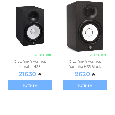
В наявності
В наявності
Студійний монітор
Студійний монітор
Yamaha HS8i
Yamaha HS5 Black
21630
9620
₴
₴
Купити
Купити