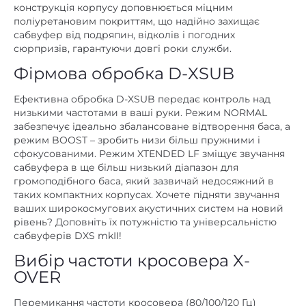
конструкція корпусу доповнюється міцним
поліуретановим покриттям, що надійно захищає
сабвуфер від подряпин, відколів і погодних
сюрпризів, гарантуючи довгі роки служби.
Фірмова обробка D-XSUB
Ефективна обробка D-XSUB передає контроль над
низькими частотами в ваші руки. Режим NORMAL
забезпечує ідеально збалансоване відтворення баса, а
режим BOOST – зробить низи більш пружними і
сфокусованими. Режим XTENDED LF зміщує звучання
сабвуфера в ще більш низький діапазон для
громоподібного баса, який зазвичай недосяжний в
таких компактних корпусах. Хочете підняти звучання
ваших широкосмугових акустичних систем на новий
рівень? Доповніть їх потужністю та універсальністю
сабвуферів DXS mkII!
Вибір частоти кросовера X-
OVER
Перемикання частоти кросовера (80/100/120 Гц)