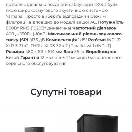
дозволяє ідеально поєднати сабвуфери DXS з будь
якою широкосмугового акустичною системою
Yamaha. Просто виберіть відповідний режим
фільтрації відповідно до моделі вашої АС.
Потужність
800Вт RMS (1020Вт динамічна)
Частотний діапазон
40Гц – 150Гц (-10дБ)
Максимальний рівень звукового
тиску (SPL
)
135 дБ
Комплектація
1х15″
Роз’єми
INPUT:
XLR-3-31 x2, THRU: XLR3-32 x 2 (Parallel with INPUT)
Розміри
480 х 611 х 614 мм
Вага
36 кг
Виробництво
Китай
Гарантія
12 місяців + 12 місяців безкоштовного
сервісного обслуговування
Супутні товари