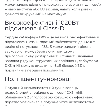
максимально щільне і високоякісне звучання для своїх
живих виступів або DJ заходів, навіть коли рівень
гучності викручений на максимум!
Високоефективні 1020Вт
підсилювачі Class-D
Cердце сабвуфера DXS – це неймовірно ефективний
підсилювач Class-D, здатний забезпечити до 1020Вт
вихідної потужності і 135дБ максимальний рівень
звукового тиску, зберігаючи при цьому
приголомшливу розбірливість і точність звучання.
Завдяки ряду конструктивних поліпшень, сабвуфери
DXS mkII можуть видати на -3дБ більше УЗД в
порівнянні з першим поколінням.
Поліпшені гучномовці
Потужний низькочастотний гучномовець,
розроблений спеціально для серії DXS mkII,
обладнаний 2,5″ голосовою котушкою і ефективно
перетворює сигнал в потужне чітке низкочастотне