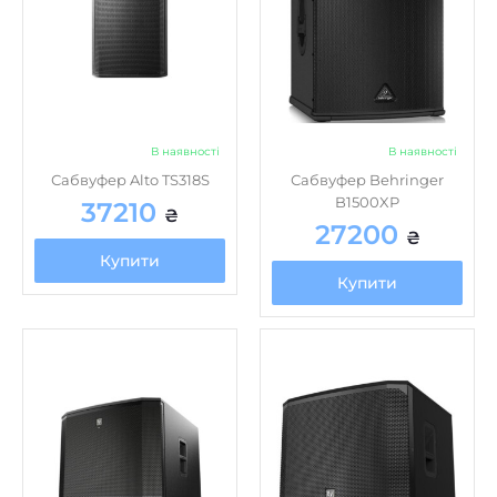
В наявності
В наявності
Сабвуфер Alto TS318S
Сабвуфер Behringer
B1500XP
37210
₴
27200
₴
Купити
Купити