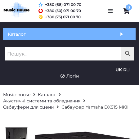
+380 (68) 071 00 70
0
+380 (50) 071 00 70
+380 (73) 071 00 70
Обмін та гарантія
Каталог
Оплата і доставка
Про нас
UK
RU
Контакти
Логін
Music-house
Каталог
Акустичні системи та обладнання
Сабвуфери для сцени
Сабвуфер Yamaha DXS15 MKII