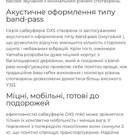
басове звучання з мінімальним рівнем спотворень.
Акустичне оформлення типу
band-pass
Серія сабвуферів DXS створена із застосуванням
акустичного оформлення типу band-pass (смуговий ),
що дозволило відчутно зменшити кількість сторонніх
шумів і небажаних вібрацій. Крім того, інженери
Yamaha розробили дуже міцний корпус з
багатошарової деревини, який в поєднанні з band-
pass конфігурацією проявляє себе помітно краще, ніж
традиційне bass-reflex виконання і мінімізує рівень
спотворень дозволяючи домогтися більш високого
УЗД.
Міцні, мобільні, готові до
подорожей
ефективністю сабвуферів DXS mkII може зрівнятися
тільки їх компактна мобільність і менша вага. У
порівнянні з попереднім поколінням вони скинули 2
кг, що помітно спрощує транспортування. Надійна