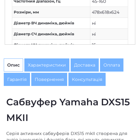
45-160
Частотний діапазон, Гц
478x618x624
Розміри, мм
ні
Діаметр ВЧ динаміка, дюймів
ні
Діаметр СЧ динаміка, дюймів
15
Діаметр НЧ динаміка, дюймів
Опис
Характеристики
Доставка
Оплата
Гарантія
Повернення
Консультація
Сабвуфер Yamaha DXS15
MKII
Серія активних сабвуферів DXS15 mkII створена для
аудіо інженерів і фанатів баса, які хочуть отримати