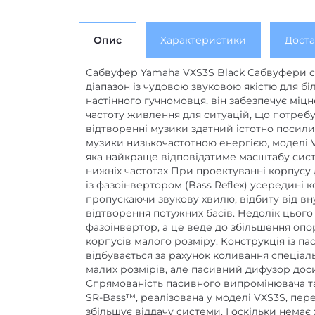
Опис
Характеристики
Доста
Сабвуфер Yamaha VXS3S Black Сабвуфери сер
діапазон із чудовою звуковою якістю для б
настінного гучномовця, він забезпечує міцн
частоту живлення для ситуацій, що потреб
відтворенні музики здатний істотно посил
музики низькочастотною енергією, моделі V
яка найкраще відповідатиме масштабу сист
нижніх частотах При проектуванні корпусу д
із фазоінвертором (Bass Reflex) усередині к
пропускаючи звукову хвилю, відбиту від вну
відтворення потужних басів. Недолік цього
фазоінвертор, а це веде до збільшення опор
корпусів малого розміру. Конструкція із п
відбувається за рахунок коливання спеціа
малих розмірів, але пасивний дифузор доси
Спрямованість пасивного випромінювача та
SR-Bass™, реалізована у моделі VXS3S, пер
збільшує віддачу системи. І оскільки нема