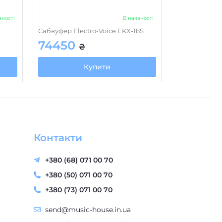
вності
В наявності
Сабвуфер Electro-Voice EKX-18S
74450
₴
Купити
Контакти
+380 (68) 071 00 70
+380 (50) 071 00 70
+380 (73) 071 00 70
send@music-house.in.ua