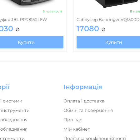
В наявності
В ная
уфер JBL PRX815XLFW
Сабвуфер Behringer VQ1500D
030
17080
₴
₴
Купити
Купити
рії
Інформація
і системи
Оплата і доставка
 інструменти
Обмін та повернення
 обладнання
Про нас
а обладнання
Мій кабінет
нструменти
Політика конфіденційності