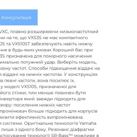
Консультація
та VXC, плавно розширюючи низькочастотний
чи на те, що VXS3S не має компактного
10S та VXS10ST забезпечують навіть нижчу
ання в будь-яких умовах Хороший бас при
S3S призначена для помірного насичення
ксимально потужний удар. Виберіть модель,
ону частот. Способи підвищення віддачі на
віддачі на нижніх частотах. У конструкціях
а певні частоти, вона посилює їх,
 у моделі VXS10S, призначеної для
 його стінки, тим менше повинен бути
зоінвертора який завжди підходить для
твору: посилення нижніх частот
промінювач більше підходить для корпусів
знизити ефективність випромінювача.
 системи. Оригінальна технологія Yamaha
с лише з одного боку. Резонанс діафрагми
застосування технології SR-Bass™ можливе в