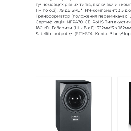
гучномовцях різних типів, включаючи і компа
1 м по осі): 79 дБ SPL *1 НЧ-компонент: 3,
Трансформатор (положення перемикача): 100 1
Сертифікація: NFPA70, CE, RoHS Тип акустич
180 кГц Габарити (Ш x В x Г): 322мм*3 х 162мм
Satellite output:+/- (ST1~ST4) Колір: Black/Ч