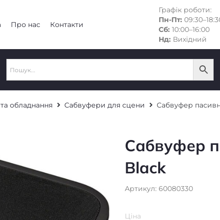
Графік роботи:
Пн-Пт:
09:30–18:3
а
Про нас
Контакти
Сб:
10:00–16:00
Нд:
Вихідний
 та обладнання
Сабвуфери для сцени
Сабвуфер пасивн
Сабвуфер п
Black
Артикул: 60080330
Ціна