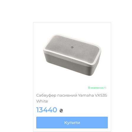
В наявності
Сабвуфер пасивний Yamaha VXS3S
White
13440
₴
Купити