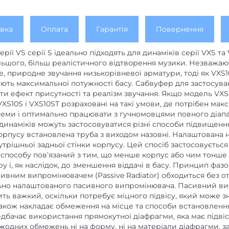
вка
Оплата
Гарантія
Повернення
ії VS серії S ідеально підходять для динаміків серії VXS 
ільшого, більш реалістичного відтворення музики. Незважаю
е, природне звучання низькорівневої арматури, тоді як VXS
ують максимальної потужності басу. Сабвуфер для застосув
ити ефект присутності та реалізм звучання. Якщо модель VX
XS10S і VXS10ST розраховані на такі умови, де потрібен ма
еми і оптимально працювати з гучномовцями повного діапаз
инаміків можуть застосовуватися різні способи підвищення 
орпусу встановлена ​​труба з виходом назовні. Налаштована н
трішньої задньої стінки корпусу. Цей спосіб застосовується
 способу пов’язаний з тим, що менше корпус або чим тонше
у і, як наслідок, до зменшення віддачі в басу. Принцип фа
асивним випромінювачем (Passive Radiator) обходиться без о
льно налаштованого пасивного випромінювача. Пасивний ви
ть важкий, оскільки потребує міцного підвісу, який може 
кож накладає обмеження на місце та способи встановлення
едбачає використання прямокутної діафрагми, яка має підві
є жодних обмежень ні на форму, ні на матеріали діафрагми, 