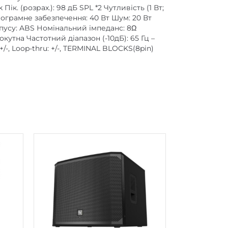
. (розрах.): 98 дБ SPL *2 Чутливість (1 Вт;
Програмне забезпечення: 40 Вт Шум: 20 Вт
корпусу: ABS Номінальний імпеданс: 8Ω
утна Частотний діапазон (-10дБ): 65 Гц –
+/-, Loop-thru: +/-, TERMINAL BLOCKS(8pin)