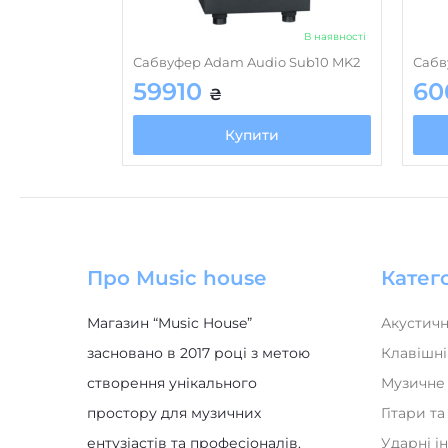
В наявності
Сабвуфер Adam Audio Sub10 MK2
Сабв
59910
60
₴
Купити
Про Music house
Катего
Магазин “Music House”
Акустичн
засновано в 2017 році з метою
Клавішні
створення унікального
Музичне
простору для музичних
Гітари т
ентузіастів та професіоналів.
Ударні і