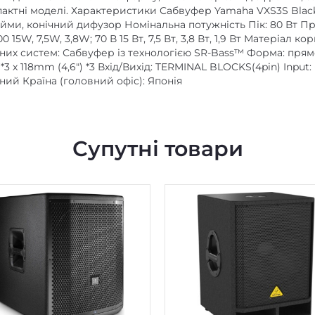
ктні моделі. Характеристики Сабвуфер Yamaha VXS3S Black Пік
5 дюйми, конічний дифузор Номінальна потужність Пік: 80 Вт 
5W, 7,5W, 3,8W; 70 В 15 Вт, 7,5 Вт, 3,8 Вт, 1,9 Вт Матеріал 
них систем: Сабвуфер із технологією SR-Bass™ Форма: прямок
*3 х 118mm (4,6″) *3 Вхід/Вихід: TERMINAL BLOCKS(4pin) Input: 
орний Країна (головний офіс): Японія
Супутні товари