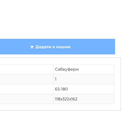
Додати в кошик
Сабвуфери
1
65-180
118х322х162