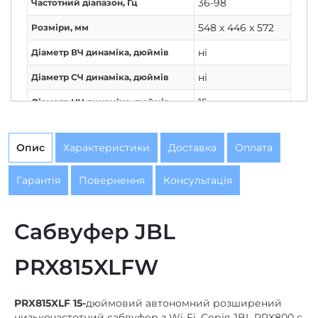
36-98
Частотний діапазон, Гц
548 x 446 x 572
Розміри, мм
ні
Діаметр ВЧ динаміка, дюймів
ні
Діаметр СЧ динаміка, дюймів
15
Діаметр НЧ динаміка, дюймів
Wi-Fi
Інтерфейси
Опис
Характеристики
Доставка
Оплата
Гарантія
Повернення
Консультація
Сабвуфер JBL
PRX815XLFW
PRX815XLF 15-
дюймовий автономний розширений
низькочастотний сабвуфер з Wi-Fi. Серія JBL PRX800 є