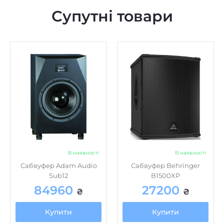
Супутні товари
В наявності
В наявності
Сабвуфер Adam Audio
Сабвуфер Behringer
Sub12
B1500XP
84960
27200
₴
₴
Купити
Купити