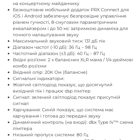
на концертному майданчику
Безкоштовне мобільний додаток PRX Connect для
iOS і Android забезпечує безпровідне управління
рівнем гучності, 8-смуговим параметричним
еквалайзером і до 50 мс затримкою динаміка для
точного налаштування звуку
Максимальний звуковий тиск: 131 дБ пік
Діапазон частот (-10 дБ): 36 Гц – 98 Гц
Частотний діапазон (±3 дБ): 40 Гц – 87 Гц
Вхідні роз’єми: 2 x балансних XLR мама / 1/4-дюймові
комбо роз’єми
Вхідний опір: 20К Ом (балансне)
Сигнальні індикатори:
Жовтий світлодіод показує, що досягнутий
вихідний пік і працює dsp лімітер
Сигнал: зелений світлодіод показує присутній
сигнал
Харчування: Синій показує, що система має
харчування і готова до передачі звуку
Динамічний контроль (на вході): dbx Type IV™ схема
лімітера
Низький пропуск системи: 80 Гц