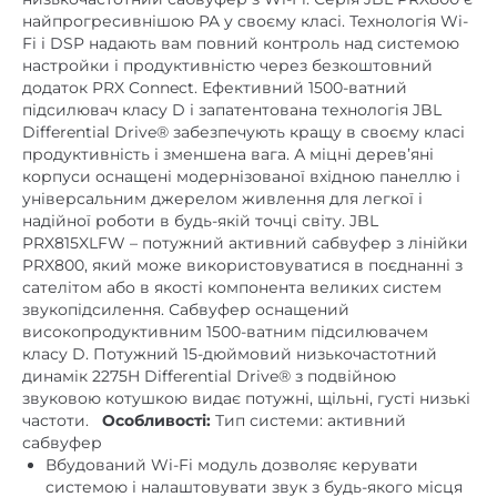
найпрогресивнішою PA у своєму класі. Технологія Wi-
Fi і DSP надають вам повний контроль над системою
настройки і продуктивністю через безкоштовний
додаток PRX Connect. Ефективний 1500-ватний
підсилювач класу D і запатентована технологія JBL
Differential Drive® забезпечують кращу в своєму класі
продуктивність і зменшена вага. А міцні дерев’яні
корпуси оснащені модернізованої вхідною панеллю і
універсальним джерелом живлення для легкої і
надійної роботи в будь-якій точці світу. JBL
PRX815XLFW – потужний активний сабвуфер з лінійки
PRX800, який може використовуватися в поєднанні з
сателітом або в якості компонента великих систем
звукопідсилення. Сабвуфер оснащений
високопродуктивним 1500-ватним підсилювачем
класу D. Потужний 15-дюймовий низькочастотний
динамік 2275H Differential Drive® з подвійною
звуковою котушкою видає потужні, щільні, густі низькі
частоти.
Особливості:
Тип системи: активний
сабвуфер
Вбудований Wi-Fi модуль дозволяє керувати
системою і налаштовувати звук з будь-якого місця