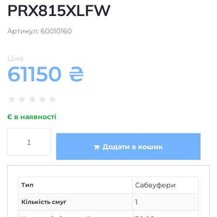
PRX815XLFW
Артикул: 60010160
Ціна
61150
₴
★
★
★
★
★
Є в наявності
Додати в кошик
Сабвуфери
Тип
1
Кількість смуг