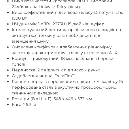
Цикл поза частоти кросовера: 80 Гц цифровий
24дб/октава Linkwitz-Riley фільтр
Високоефективний підсилювач класу-D потужність:
1500 Вт
НЧ динамік: 1 x JBL 2275H (15 дюймів) вуфер
Інтелектуальний вентилятор зі змінною швидкістю
активується тільки у разі необхідності для
зменшення шуму
Оновлена конфігурація забезпечує рівномірну
частотну характеристику і гладку внеосевую АЧХ
Корпус: Прямокутний, 18 мм, поєднання берези-
тополі
Переноска: 2 x відлитих під тиском ручки
Оздоблення: чорна, DuraFlex™
Решітка: чорна з порошковим покриттям, калібру 16
перфорована сталь з акустично прозорою чорної
тканинної підкладкою
Розміри (В x Ш x Г): 548 x 446 x 572 мм
Вага: 26.3 кг