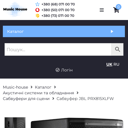
+380 (68) 071 00 70
0
+380 (50) 071 00 70
+380 (73) 071 00 70
Обмін та гарантія
Каталог
Оплата і доставка
Про нас
UK
RU
Контакти
Логін
Music-house
Каталог
Акустичні системи та обладнання
Сабвуфери для сцени
Сабвуфер JBL PRX815XLFW