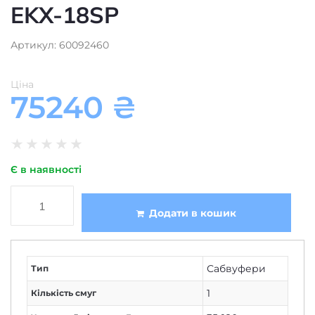
EKX-18SP
Артикул: 60092460
Ціна
75240
₴
★
★
★
★
★
Є в наявності
Додати в кошик
Сабвуфери
Тип
1
Кількість смуг