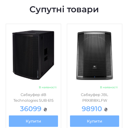
Супутні товари
В наявності
В наявності
Сабвуфер dB
Сабвуфер JBL
Technologies SUB 615
PRX818XLFW
36099
98910
₴
₴
Купити
Купити