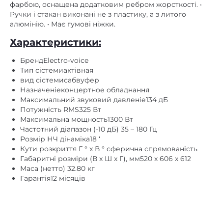
фарбою, оснащена додатковим ребром жорсткості. •
Ручки і стакан виконані не з пластику, а з литого
алюмінію. • Має гумові ніжки.
Характеристики:
БрендElectro-voice
Тип сістемиактівная
вид сістемисабвуфер
Назначеніеконцертное обладнання
Максимальний звуковий давленіе134 дБ
Потужність RMS325 Вт
Максимальна мощность1300 Вт
Частотний діапазон (-10 дБ) 35 – 180 Гц
Розмір НЧ дінаміка18 ‘
Кути розкриття Г ° x В ° сферична спрямованість
Габаритні розміри (В x Ш x Г), мм520 x 606 x 612
Маса (нетто) 32.80 кг
Гарантія12 місяців