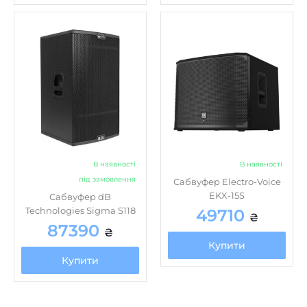
В наявності
В наявності
під замовлення
Сабвуфер Electro-Voice
EKX-15S
Сабвуфер dB
Technologies Sigma S118
49710
₴
87390
₴
Купити
Купити