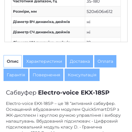
35-180
Частотний діапазон, Гц
520х606х612
Розміри, мм
ні
Діаметр ВЧ динаміка, дюймів
ні
Діаметр СЧ динаміка, дюймів
18
Діаметр НЧ динаміка, дюймів
Опис
Характеристики
Доставка
Оплата
Гарантія
Повернення
Консультація
Сабвуфер
Electro-voice EKX-18SP
Electro-voice EKX-18SP – це 18 “активний сабвуфер.
Оснащений вбудованим модулем QuickSmartDSP з
ЖК-дисплеєм і круглою ручкою управління і вибору
налаштувань. Вбудований підсилювач: • Цифровий
підсилювальний модуль класу D. • Гранична