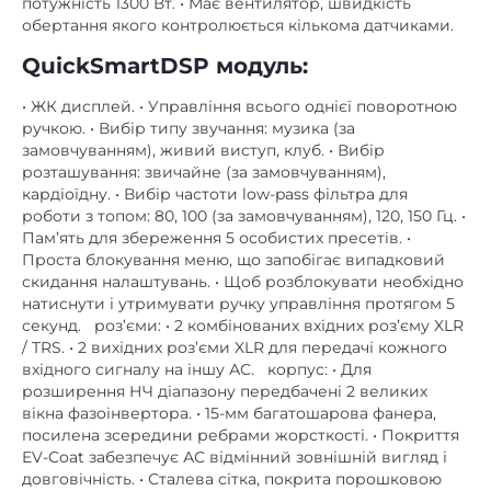
потужність 1300 Вт. • Має вентилятор, швидкість
обертання якого контролюється кількома датчиками.
QuickSmartDSP модуль:
• ЖК дисплей. • Управління всього однієї поворотною
ручкою. • Вибір типу звучання: музика (за
замовчуванням), живий виступ, клуб. • Вибір
розташування: звичайне (за замовчуванням),
кардіоїдну. • Вибір частоти low-pass фільтра для
роботи з топом: 80, 100 (за замовчуванням), 120, 150 Гц. •
Пам’ять для збереження 5 особистих пресетів. •
Проста блокування меню, що запобігає випадковий
скидання налаштувань. • Щоб розблокувати необхідно
натиснути і утримувати ручку управління протягом 5
секунд. роз’єми: • 2 комбінованих вхідних роз’єму XLR
/ TRS. • 2 вихідних роз’єми XLR для передачі кожного
вхідного сигналу на іншу АС. корпус: • Для
розширення НЧ діапазону передбачені 2 великих
вікна фазоінвертора. • 15-мм багатошарова фанера,
посилена зсередини ребрами жорсткості. • Покриття
EV-Coat забезпечує АС відмінний зовнішній вигляд і
довговічність. • Сталева сітка, покрита порошковою