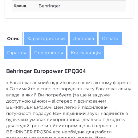
Опис
Характеристики
Доставка
Оплата
Гарантія
Повернення
Консультація
Behringer Europower EPQ304
« Багатоканальний підсилювач в компактному форматі
» Отримайте в своє розпорядження ту багатоканальну
влада, в який Ви потребуєте (та ще й за дуже
доступною ціною) – зі стерео підсилювачем
BEHRINGER EPQ304. Цей легкий підсилювач
потужності подарує Вам відмінний звук і надійність в
будь-яких умовах використання. Ідеально підходить
для студій, репетиційних приміщень і церков – в
BEHRINGER EPQ304 все необхідне для роботи
ретельно упаковано в єдиний корпус. Його
конструкція передньої і задньої панелей роблять
установку і демонтаж вкрай простими і