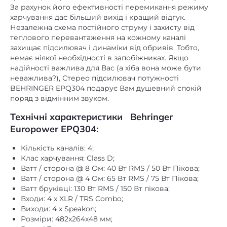
Незалежна схема постійного струму і захисту від
теплового перевантаження на кожному каналі
захищає підсилювач і динаміки від обривів. Тобто,
немає ніякої необхідності в запобіжниках. Якщо
надійності важлива для Вас (а хіба вона може бути
неважлива?), Стерео підсилювач потужності
BEHRINGER EPQ304 подарує Вам душевний спокій
поряд з відмінним звуком.
Технічні характеристики Behringer
Europower EPQ304:
Кількість каналів: 4;
Клас харчування: Class D;
Ватт / сторона @ 8 Ом: 40 Вт RMS / 50 Вт Пікова;
Ватт / сторона @ 4 Ом: 65 Вт RMS / 75 Вт Пікова;
Ватт бруківці: 130 Вт RMS / 150 Вт пікова;
Входи: 4 х XLR / TRS Combo;
Виходи: 4 х Speakon;
Розміри: 482x264x48 мм;
Вага: 4.7 кг.