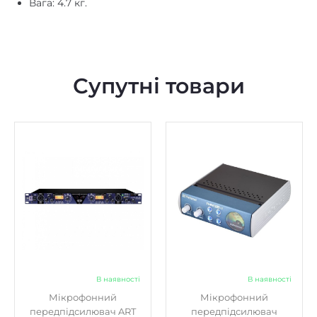
Супутні товари
В наявності
В наявності
Мікрофонний
Мікрофонний
передпідсилювач ART
передпідсилювач
DPS II
PreSonus TubePre V2
20410
9080
₴
₴