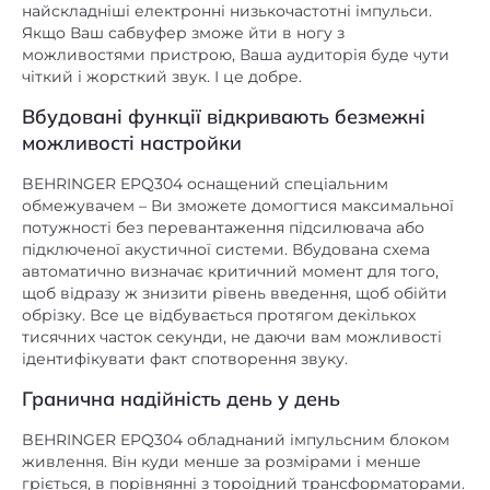
можливостями пристрою, Ваша аудиторія буде чути
чіткий і жорсткий звук. І це добре.
Вбудовані функції відкривають безмежні
можливості настройки
BEHRINGER EPQ304 оснащений спеціальним
обмежувачем – Ви зможете домогтися максимальної
потужності без перевантаження підсилювача або
підключеної акустичної системи. Вбудована схема
автоматично визначає критичний момент для того,
щоб відразу ж знизити рівень введення, щоб обійти
обрізку. Все це відбувається протягом декількох
тисячних часток секунди, не даючи вам можливості
ідентифікувати факт спотворення звуку.
Гранична надійність день у день
BEHRINGER EPQ304 обладнаний імпульсним блоком
живлення. Він куди менше за розмірами і менше
гріється, в порівнянні з тороідний трансформаторами.
За рахунок його ефективності перемикання режиму
харчування дає більший вихід і кращий відгук.