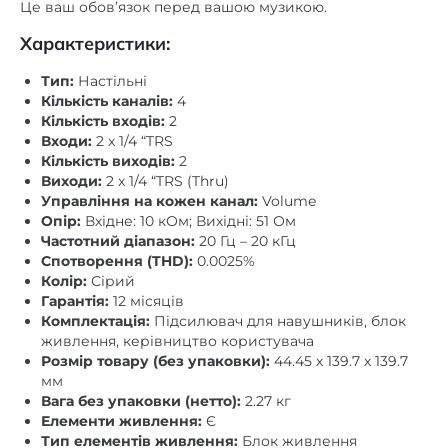
Це ваш обов’язок перед вашою музикою.
Характеристики:
Тип:
Настільні
Кількість каналів:
4
Кількість входів:
2
Входи:
2 x 1/4 “TRS
Кількість виходів:
2
Виходи:
2 x 1/4 “TRS (Thru)
Управління на кожен канал:
Volume
Опір:
Вхідне: 10 кОм; Вихідні: 51 Ом
Частотний діапазон:
20 Гц – 20 кГц
Спотворення (THD):
0.0025%
Колір:
Сірий
Гарантія:
12 місяців
Комплектація:
Підсилювач для навушників, блок
живлення, керівництво користувача
Розмір товару (без упаковки):
44.45 х 139.7 х 139.7
мм
Вага без упаковки (нетто):
2.27 кг
Елементи живлення:
Є
Тип елементів живлення:
Блок живлення