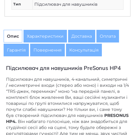
Підсилювач для навушників
Тип
Опис
Характеристики
Доставка
Оплата
Гарантія
Повернення
Консультація
Підсилювач для навушників PreSonus HP4
Підсилювач для навушників, 4-канальний, симетричні
/ несиметричні входи (стерео або моно) і виходи на 1/4
“TRS-джек, перемикач” моно “на передній панелі, в
комплекті блок живлення Ви, ваші сесійні музиканти і
товариші по групі втомилися напружуватися, щоб
почути слабкі навушники? Не тільки ви, і саме тому
був створений підсилювач для навушників
PRESONUS
HP4.
Він набагато голосніше, ніж вам знадобиться для
студійної сесії або на сцені, тому будьте обережні з
регуляторами гучності! Але тим не менш, звук чистий