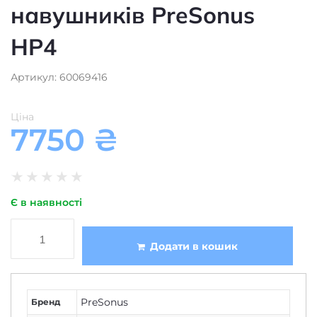
навушників PreSonus
HP4
Артикул: 60069416
Ціна
7750
₴
★
★
★
★
★
Є в наявності
Додати в кошик
PreSonus
Бренд