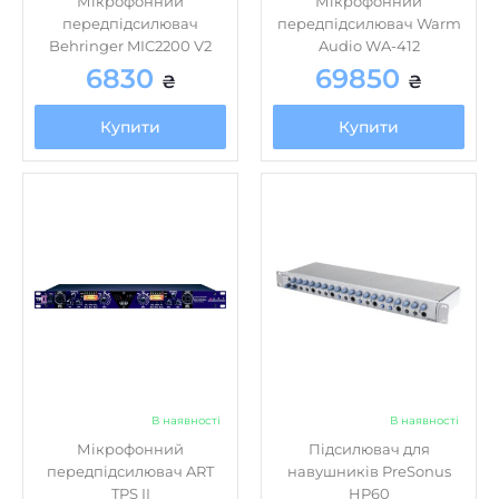
Мікрофонний
Мікрофонний
передпідсилювач
передпідсилювач Warm
Behringer MIC2200 V2
Audio WA-412
6830
69850
₴
₴
Купити
Купити
В наявності
В наявності
Мікрофонний
Підсилювач для
передпідсилювач ART
навушників PreSonus
TPS II
HP60