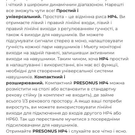
і чіткий з широким динамічним діапазоном. Нарешті
все зможуть чути все!
Простий і
універсальний.
Простота – це відмінна риса
HP4.
Ви
отримаєте лівий і правий лінійні входи, лівий і
правий лінійні виходи з регулюванням гучності, а
також 4 виходи для навушників. Ви можете
підсумувати сигнали стерео в моно, налаштовувати
гучність кожної пари навушників і Мьюту моніторні
виходи на задній панелі, залишивши активними
виходи на навушники. Таким чином, хоча
HP4
простий
в налаштуванні і використанні, він має всі функції,
необхідні для створення універсальної системи
навушників.
Компактний і
розширюваний.
Компактний
PRESONUS HP4
можна
розмістити на столі або встановити в стандартну
рекову стійку (в комплект не входить), де займе
всього 1/3 рекового простору. А якщо ваші потреби
виростуть, ви можете використовувати лінійні
виходи для підключення до входів другого HP4 або
HP60. Так що перестаньте мучитися з посередніми
підсилювачами для навушників.
Отримайте
PRESONUS HP4
і слухайте все чітко і ясно.