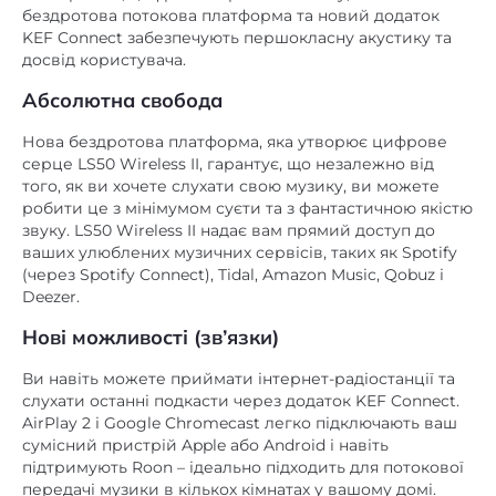
KEF Connect забезпечують першокласну акустику та
досвід користувача.
Абсолютна свобода
Нова бездротова платформа, яка утворює цифрове
серце LS50 Wireless II, гарантує, що незалежно від
того, як ви хочете слухати свою музику, ви можете
робити це з мінімумом суєти та з фантастичною якістю
звуку. LS50 Wireless II надає вам прямий доступ до
ваших улюблених музичних сервісів, таких як Spotify
(через Spotify Connect), Tidal, Amazon Music, Qobuz і
Deezer.
Нові можливості (зв’язки)
Ви навіть можете приймати інтернет-радіостанції та
слухати останні подкасти через додаток KEF Connect.
AirPlay 2 і Google Chromecast легко підключають ваш
сумісний пристрій Apple або Android і навіть
підтримують Roon – ідеально підходить для потокової
передачі музики в кількох кімнатах у вашому домі.
Bluetooth ще більше розширює їх можливості. HDMI,