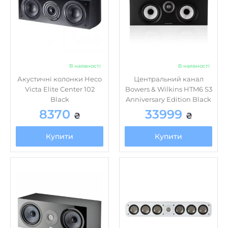
В наявності
В наявності
Акустичні колонки Heco
Центральний канал
Victa Elite Center 102
Bowers & Wilkins HTM6 S3
Black
Anniversary Edition Black
8370
33999
₴
₴
Купити
Купити