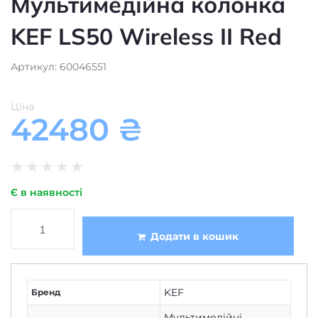
KEF LS50 Wireless II Red
Артикул: 60046551
Ціна
42480
₴
★
★
★
★
★
Є в наявності
Додати в кошик
KEF
Бренд
Мультимедійні
Тип
колонки