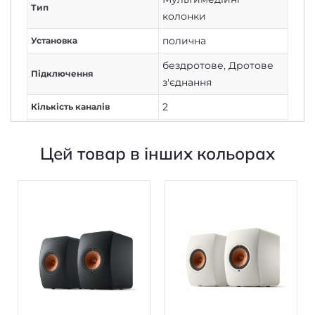
полична
Установка
бездротове
,
Дротове
Підключення
з'єднання
2
Кількість каналів
2
Кількість смуг
Цей товар в інших кольорах
760 (2х380)
Потужність колонок, Вт
Мінімальні частоти
48-28000
відтворення, Гц
Відношення сигнал/шум
108
(дБ)
вбудований
Тип підсилювача
в колонках
,
є
Фазоінвертор
Діаметр дифузора
5,25
сабвуфера, дюйм