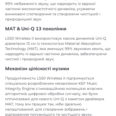
частини високочастотного динаміка, усуваючи
виникаючі спотворення та створюючи чистіший і
природніший звук.
MAT & Uni-Q 13 покоління
LS50 Wireless II використовує масив динаміків Uni-Q
діаметром 13 см із технологією Material Absorption
Technology (MAT), яка зменшує 99% звукових хвиль, що
надходять із задньої частини динаміка, забезпечуючи
чистий і природний звук.
Механізм цілісності музики
Продуктивність LS50 Wireless II підтримується
спеціально розробленим механізмом KEF Music
Integrity Engine з інноваційною колекцією власних
алгоритмів цифрової обробки сигналу, які були
оптимізовані для нового Uni-Q з макетом драйвера
MAT, тому він працює так, ніби ідеально
налаштований. для створення зображень і
відтворення потужнішого та чистішого звуку.