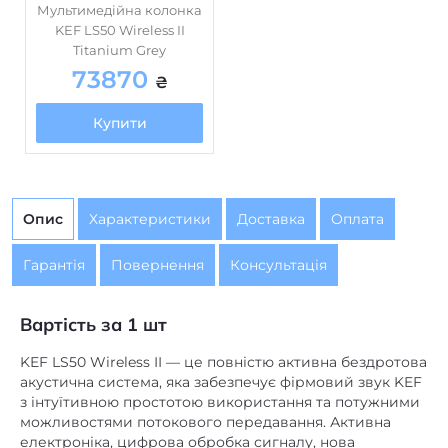
KEF LS50 Wireless II
Titanium Grey
305 x 200 x 311
Розміри, мм
73870
₴
20,1
Вага, кг
Купити
червоний
Колір/обробка
Опис
Характеристики
Доставка
Оплата
Гарантія
Повернення
Консультація
Вартість за 1 шт
KEF LS50 Wireless II — це повністю активна бездротова
акустична система, яка забезпечує фірмовий звук KEF
з інтуїтивною простотою використання та потужними
можливостями потокового передавання. Активна
електроніка, цифрова обробка сигналу, нова
бездротова потокова платформа та новий додаток