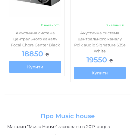
В наявності
В наявності
Акустична система
Акустична система
центрального каналу
центрального каналу
Focal Chora Center Black
Polk audio Signature S35e
White
18850
₴
19550
₴
Купити
Купити
Про Music house
Магазин “Music House” засновано в 2017 році з
метою створення унікального простору для