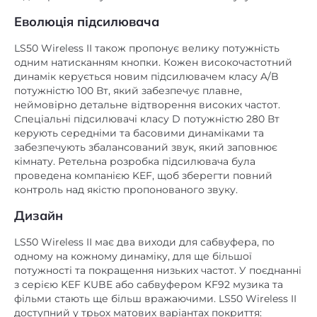
Еволюція підсилювача
LS50 Wireless II також пропонує велику потужність
одним натисканням кнопки. Кожен високочастотний
динамік керується новим підсилювачем класу A/B
потужністю 100 Вт, який забезпечує плавне,
неймовірно детальне відтворення високих частот.
Спеціальні підсилювачі класу D потужністю 280 Вт
керують середніми та басовими динаміками та
забезпечують збалансований звук, який заповнює
кімнату. Ретельна розробка підсилювача була
проведена компанією KEF, щоб зберегти повний
контроль над якістю пропонованого звуку.
Дизайн
LS50 Wireless II має два виходи для сабвуфера, по
одному на кожному динаміку, для ще більшої
потужності та покращення низьких частот. У поєднанні
з серією KEF KUBE або сабвуфером KF92 музика та
фільми стають ще більш вражаючими. LS50 Wireless II
доступний у трьох матових варіантах покриття:
вуглецевий чорний, сірий титан, білий мінеральний і