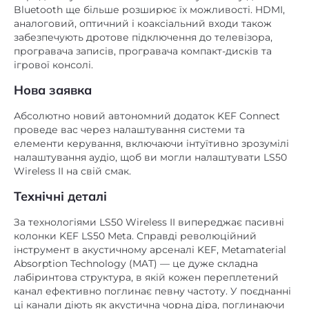
аналоговий, оптичний і коаксіальний входи також
забезпечують дротове підключення до телевізора,
програвача записів, програвача компакт-дисків та
ігрової консолі.
Нова заявка
Абсолютно новий автономний додаток KEF Connect
проведе вас через налаштування системи та
елементи керування, включаючи інтуїтивно зрозумілі
налаштування аудіо, щоб ви могли налаштувати LS50
Wireless II на свій смак.
Технічні деталі
За технологіями LS50 Wireless II випереджає пасивні
колонки KEF LS50 Meta. Справді революційний
інструмент в акустичному арсеналі KEF, Metamaterial
Absorption Technology (MAT) — це дуже складна
лабіринтова структура, в якій кожен переплетений
канал ефективно поглинає певну частоту. У поєднанні
ці канали діють як акустична чорна діра, поглинаючи
99% небажаного звуку, що надходить із задньої