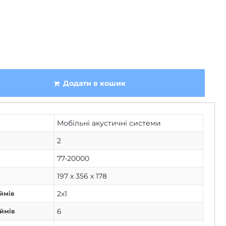
Додати в кошик
Мобільні акустичні системи
2
77-20000
197 x 356 x 178
2х1
ймів
6
юймів