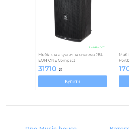
В наявності
Мобільна акустична система JBL
Мобі
EON ONE Compact
Port
31710
17
₴
Купити
Про Music house
Катего