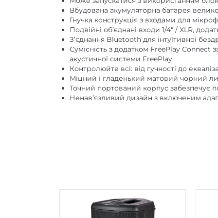
Може запускатися з використанням блок
Вбудована акумуляторна батарея великої
Гнучка конструкція з входами для мікрофо
Подвійні об’єднані входи 1/4″ / XLR, дода
З’єднання Bluetooth для інтуїтивної безд
Сумісність з додатком FreePlay Connect
акустичної системи FreePlay
Контролюйте всі: від гучності до екваліз
Міцний і гладенький матовий чорний ли
Точний портований корпус забезпечує по
Ненав’язливий дизайн з включеним адап