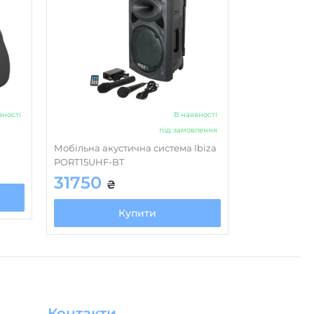
вності
В наявності
під замовлення
Мобільна акустична система Ibiza
PORT15UHF-BT
31750
₴
Купити
Контакти