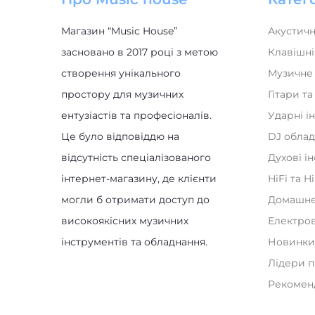
Магазин “Music House”
Акустичн
засновано в 2017 році з метою
Клавішні
створення унікального
Музичне
простору для музичних
Гітари т
ентузіастів та професіоналів.
Ударні і
Це було відповіддю на
DJ обла
відсутність спеціалізованого
Духові і
інтернет-магазину, де клієнти
HiFi та H
могли б отримати доступ до
Домашнє
високоякісних музичних
Електро
інструментів та обладнання.
Новинк
Лідери 
Рекомен