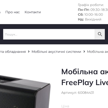
Графік роботи:
Пн-Пт:
09:30–18:3
а
Про нас
Контакти
Сб:
10:00–16:00
Нд:
Вихідний
 та обладнання
Мобільні акустичні системи
Мобільна ак
Мобільна а
FreePlay Liv
Артикул: 60084431
Ціна