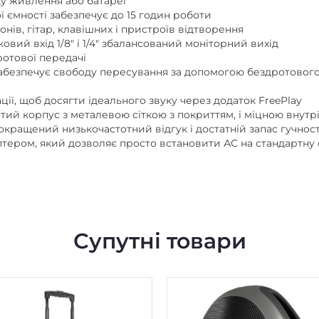
у живлення або батареї
 ємності забезпечує до 15 годин роботи
нів, гітар, клавішних і пристроїв відтворення
тковий вхід 1/8″ і 1/4″ збалансований моніторний вихід
ротової передачі
 забезпечує свободу пересування за допомогою бездротового
ації, щоб досягти ідеального звуку через додаток FreePlay
тий корпус з металевою сіткою з покриттям, і міцною внут
кращений низькочастотний відгук і достатній запас гучност
тером, який дозволяє просто встановити АС на стандартну 
Супутні товари