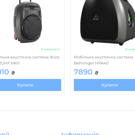
В наявності
В ная
льна акустична система Ibiza
Мобільна акустична система
12UHF MKII
Behringer HPA40
010
7890
₴
₴
Купити
Купити
рії
Інформація