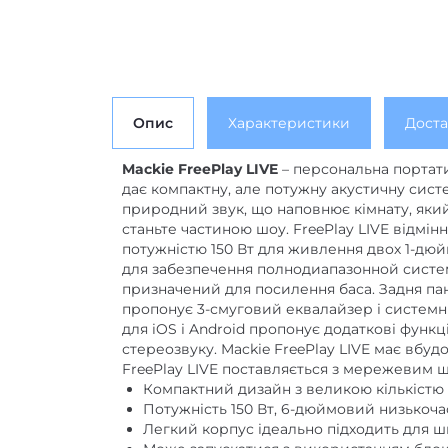
Опис
Характеристики
Доста
Mackie FreePlay LIVE
– персональна портат
дає компактну, але потужну акустичну сист
природний звук, що наповнює кімнату, який
станьте частиною шоу. FreePlay LIVE відмін
потужністю 150 Вт для живлення двох 1-дюй
для забезпечення полнодиапазонной системи
призначений для посилення баса. Задня па
пропонує 3-смуговий еквалайзер і системний
для iOS і Android пропонує додаткові функц
стереозвуку. Mackie FreePlay LIVE має вбу
FreePlay LIVE поставляється з мережевим 
Компактний дизайн з великою кількістю п
Потужність 150 Вт, 6-дюймовий низькочас
Легкий корпус ідеально підходить для ш