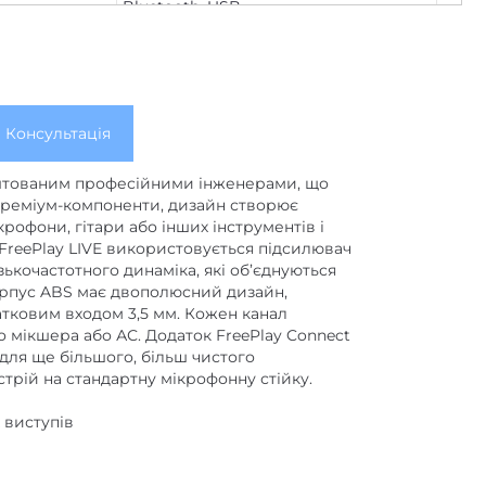
Bluetooth
,
USB
4
Консультація
аштованим професійними інженерами, що
 преміум-компоненти, дизайн створює
рофони, гітари або інших інструментів і
В FreePlay LIVE використовується підсилювач
ькочастотного динаміка, які об’єднуються
корпус ABS має двополюсний дизайн,
атковим входом 3,5 мм. Кожен канал
го мікшера або АС. Додаток FreePlay Connect
 для ще більшого, більш чистого
трій на стандартну мікрофонну стійку.
 виступів