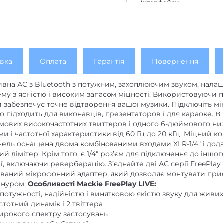
Інтерфейси
Вага, г
вка
Оплата
Гарантія
Повернення
ивна АС з Bluetooth з потужним, захоплюючим звуком, нал
ему з ясністю і високим запасом міцності. Використовуючи
 забезпечує точне відтворення вашої музики. Підключіть мік
но підходить для виконавців, презентаторов і для караоке. 
мових високочастотних твиттеров і одного 6-дюймового низ
 і частотної характеристики від 60 Гц до 20 кГц. Міцний 
нель оснащена двома комбінованими входами XLR-1/4″ і дод
 лімітер. Крім того, є 1/4″ роз’єм для підключення до іншо
ії, включаючи реверберацію. З’єднайте дві АС серії FreePlay
дований мікрофонний адаптер, який дозволяє монтувати прис
шнуром.
Особливості Mackie FreePlay LIVE:
отужності, надійністю і винятковою якістю звуку для живих
тотний динамік і 2 твіттера
ирокого спектру застосувань