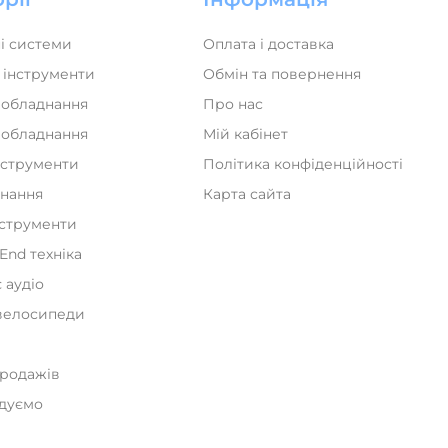
і системи
Оплата і доставка
 інструменти
Обмін та повернення
 обладнання
Про нас
а обладнання
Мій кабінет
нструменти
Політика конфіденційності
днання
Карта сайта
нструменти
iEnd техніка
 аудіо
велосипеди
и
продажів
дуємо