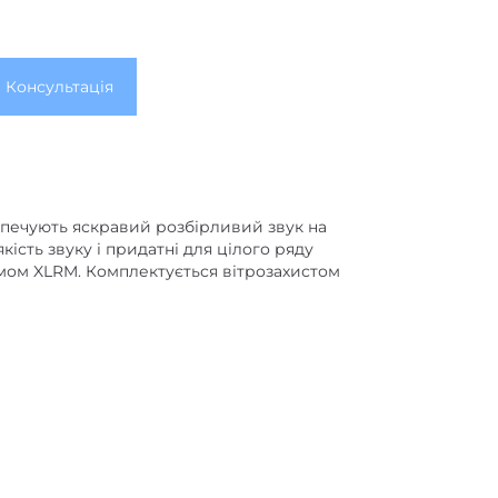
Консультація
езпечують яскравий розбірливий звук на
кість звуку і придатні для цілого ряду
ємом XLRM. Комплектується вітрозахистом