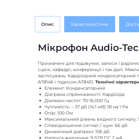
Опис
Характеристики
Доста
Мікрофон Audio-Tec
Призначені для подзвучки, записи і радіом
сцені, кафедрі, конференції і так далі. Маю
застосувань. Кардіоїдний конденсаторний п
AT8146 і підвісом AT8451.
Технічні характер
Елемент: Конденсаторний
Діаграма спрямованості: Кардіоїда
Діапазон частот: 70-16,000 Гц
Чутливість: – 37 дБ (14.1 мВ) 1В на 1 Pa
Опір: 100 Ом
Максимальний рівень вхідного сигналу: 134
Співвідношення сигнал / шум: 66 дБ
Динамічний діапазон: 106 дБ
Напруга живлення: 9-52В DC 2 мА