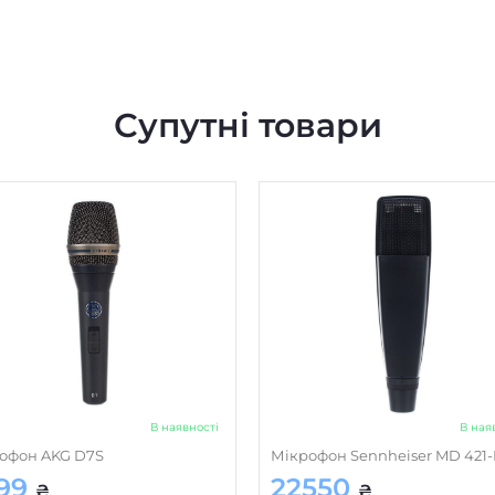
Супутні товари
В наявності
В ная
офон AKG D7S
Мікрофон Sennheiser MD 421-I
99
22550
₴
₴