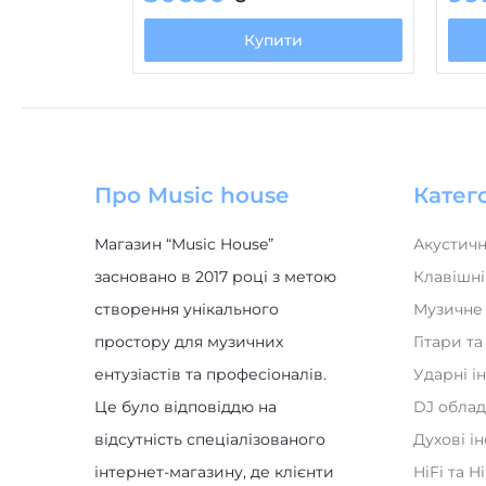
Купити
Про Music house
Катего
Магазин “Music House”
Акустичн
засновано в 2017 році з метою
Клавішні
створення унікального
Музичне
простору для музичних
Гітари т
ентузіастів та професіоналів.
Ударні і
Це було відповіддю на
DJ обла
відсутність спеціалізованого
Духові і
інтернет-магазину, де клієнти
HiFi та H