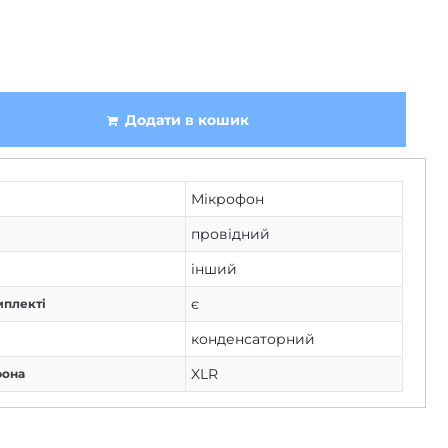
Додати в кошик
Мікрофон
провідний
інший
є
мплекті
конденсаторний
XLR
фона