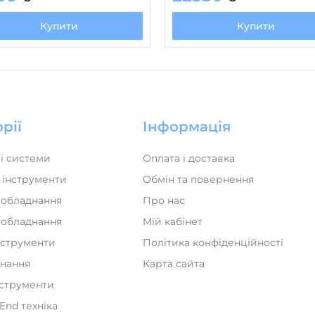
Купити
Купити
рії
Інформація
і системи
Оплата і доставка
 інструменти
Обмін та повернення
 обладнання
Про нас
а обладнання
Мій кабінет
нструменти
Політика конфіденційності
днання
Карта сайта
нструменти
iEnd техніка