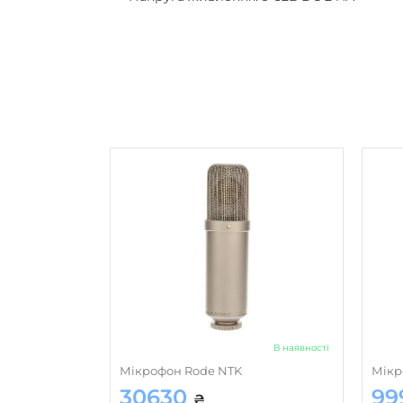
В наявності
Мікрофон Rode NTK
Мікр
30630
99
₴