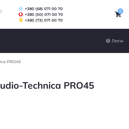
+380 (68) 071 00 70
0
0
+380 (50) 071 00 70
+380 (73) 071 00 70
UK
RU
Логін
ica PRO45
udio-Technica PRO45