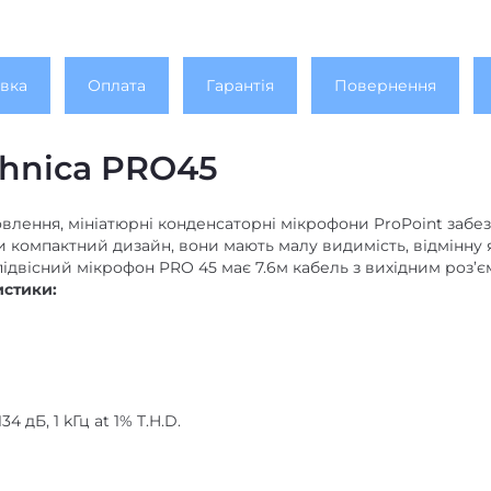
вка
Оплата
Гарантія
Повернення
hnica PRO45
овлення, мініатюрні конденсаторні мікрофони ProPoint заб
чи компактний дизайн, вони мають малу видимість, відмінну я
ідвісний мікрофон PRO 45 має 7.6м кабель з вихідним роз’
истики:
 дБ, 1 kГц at 1% T.H.D.