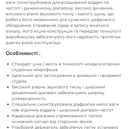
ваги сконструйована для розширеної віддачі по
частоті і динамічному діапазону, високої динаміки,
високого рівня звукового тиску і малого шуму, що
робить його незамінним для сучасного цифрового
обладнання. Справжній лідер в запису жіночого
вокалу, його міцна конструкція та передові технології
виробництва забезпечують його надійність протягом
довгих років експлуатації.
Особливості
:
Стандарт ціна / якість в технології конденсаторних
студійних мікрофонів
Ідеальний для застосування в домашніх і проджект
студіях
Високий рівень звукового тиску і широкий
динамічний діапазон забезпечують широку
універсальність
Спеціально сконструйована діафрагма малої ваги
має відмінну віддачу і широкий діапазон частот
Кардіоїдна діаграма спрямованості ізолює
основний сигнал від сторонніх звуків
Різьбовий держатель забезпечує легку установку