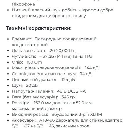
мікрофона
Низький власний шум робить мікрофон добре
придатним для цифрового запису
Технічні характеристики:
Елемент: Попередньо поляризований
конденсаторний
Діапазон частот: 20-20,000 Гц
Чутливість: – 37 дБ (14.1 мВ) 1В на 1 Pa
Опір: 100 Om
Макс. рівень звуковогодавленія: 144 дБ
Співвідношення сигнал / шум: 74 дБ
Динамічний діапазон: 124 дБ
Шум: 20 дБ
Напруга живлення: 48 В DC, 2 мА
Вага (без аксесуарів): 345 гр
Розміри: 162.0 мм довжина x 52.0 мм
максимальний діаметр
Вихідний роз’єм: Вбудований 3-pin XLRМ
Аксесуари: AT8466 держатель для стійки, адаптер
5/8 ‘ ‘ -27 на 3/8 ‘ ‘ -16, захисний чохол