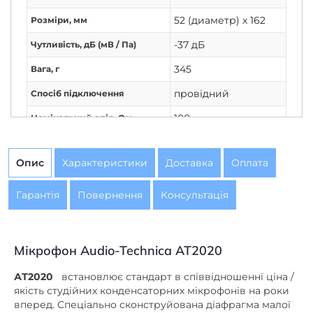
52 (диаметр) х 162
Розміри, мм
-37 дБ
Чутливість, дБ (мВ / Па)
345
Вага, г
провідний
Спосіб підключення
100
Номінальний опір, Ом
3-pin XLRМ
Вихідний штекер
Опис
Характеристики
Доставка
Оплата
студійний мікрофон
Призначення
конденсаторний
Тип перетворювача
Гарантія
Повернення
Консультація
XLR
Вихідний штекер мікрофона
Audio-Technica
Бренд
Мікрофон Audio-Technica AT2020
АТ2020
встановлює стандарт в співвідношенні ціна /
якість студійних конденсаторних мікрофонів на роки
вперед. Спеціально сконструйована діафрагма малої