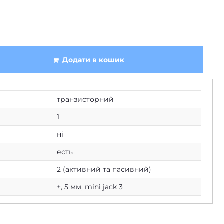
Додати в кошик
транзисторний
1
ні
есть
2 (активний та пасивний)
+
,
5 мм
,
mini jack 3
нет
нку
ні