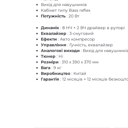
Вихід для навушників
Кабінет типу Bass reflex
Потужність
: 20 Вт
Динамік
: 8 НЧ + 2 ВЧ драйвер в рупорі
Еквалайзер
: 3-смуговий
Ефекти
: Авто компресор
Управління
: Гучність, еквалайзер
Аналогові виходи
: Вихід для навушникі
Тюнер
: Ні
Розміри
: 310 x 390 x 370 мм
Вага
: 9 кг
Виробництво
: Китай
Гарантія
: 12 місяців + 12 місяців безко