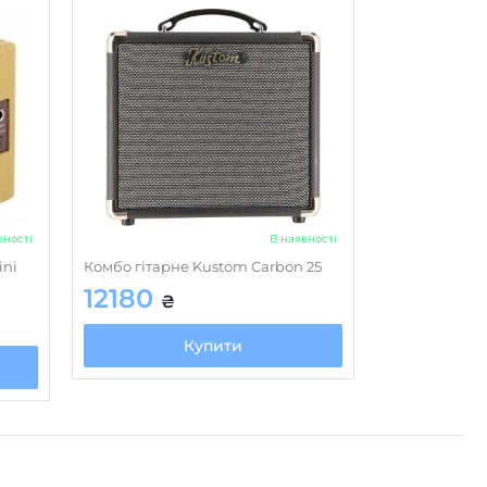
вності
В наявності
ini
Комбо гітарне Kustom Carbon 25
12180
₴
Купити