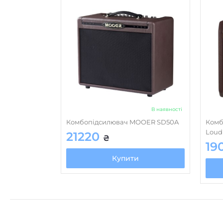
В наявності
Комбопідсилювач MOOER SD50A
Комб
Loud
21220
₴
19
Купити