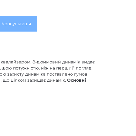
310 x 390 x 370
8 + 2
ача, дюйми
Консультація
8-9
и
вихід на навушники
,
лінійний вхід
1
підсилювача
 еквалайзером. 8-дюймовий динамік видає
20
ювача, Вт
ільшою потужністю, ніж на перший погляд
кою захисту динаміка поставлено гумові
і, що цілком захищає динамік.
Основні