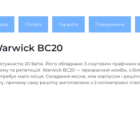
Розміри (ВхШхГ), мм
Діаметр комбопідсилюв
вка
Оплата
Гарантія
Повернення
Діаметр динаміка, дюйм
Оснащення
arwick BC20
Кількість каналів комбо
отужністю 20 Ватів. Його обладнано 3-смуговим графічним
Потужність комбопідсил
 дому та репетицій. Warwick BC20 — прекрасний комбік, з б
требує мало місця. Складання якісне, між корпусом і решіт
ту, причому саму решітку виготовлено з 2-міліметрової стал