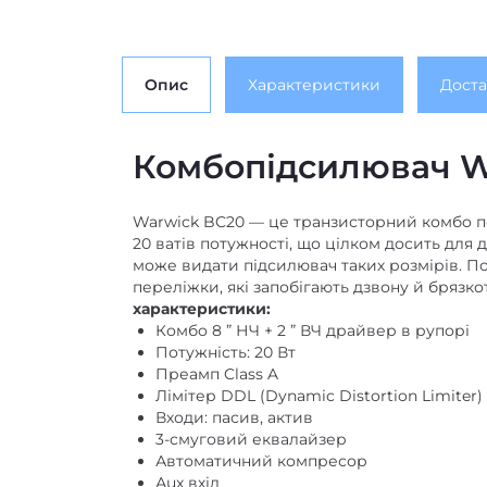
Опис
Характеристики
Доста
Комбопідсилювач W
Warwick BC20 — це транзисторний комбо п
20 ватів потужності, що цілком досить для
може видати підсилювач таких розмірів. По
переліжки, які запобігають дзвону й брязко
характеристики:
Комбо 8 ” НЧ + 2 ” ВЧ драйвер в рупорі
Потужність: 20 Вт
Преамп Class A
Лімітер DDL (Dynamic Distortion Limiter)
Входи: пасив, актив
3-смуговий еквалайзер
Автоматичний компресор
Аux вхід