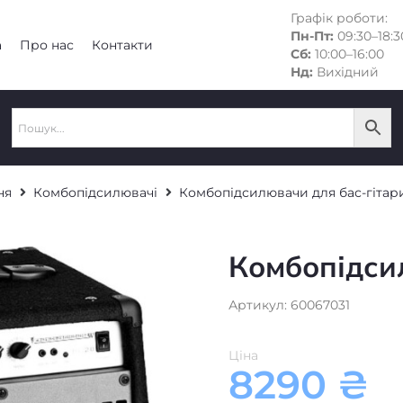
Графік роботи:
Пн-Пт:
09:30–18:3
а
Про нас
Контакти
Сб:
10:00–16:00
Нд:
Вихідний
ня
Комбопідсилювачі
Комбопідсилювачи для бас-гітар
Комбопідси
Артикул: 60067031
Ціна
8290
₴