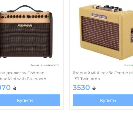
Немає в наявності
В ная
опідсилювач Fishman
Гітарний міні-комбо Fender M
box Mini with Bluetooth
´57 Twin Amp
070
3530
₴
₴
Купити
Купити