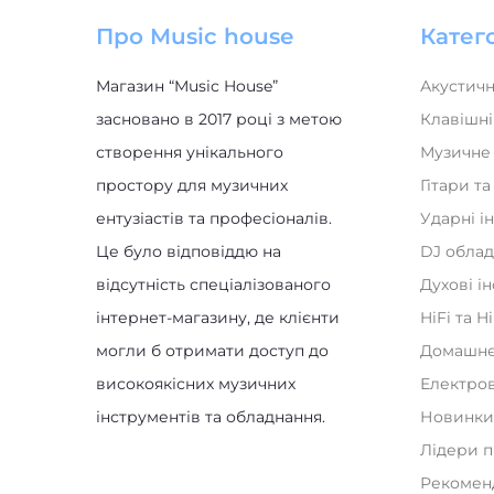
Про Music house
Катего
Магазин “Music House”
Акустичн
засновано в 2017 році з метою
Клавішні
створення унікального
Музичне
простору для музичних
Гітари т
ентузіастів та професіоналів.
Ударні і
Це було відповіддю на
DJ обла
відсутність спеціалізованого
Духові і
інтернет-магазину, де клієнти
HiFi та H
могли б отримати доступ до
Домашнє
високоякісних музичних
Електро
інструментів та обладнання.
Новинк
Лідери 
Рекомен