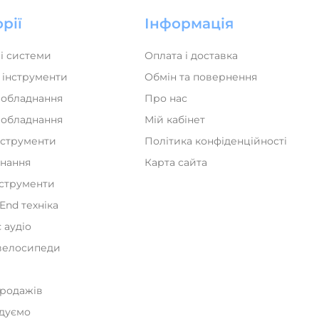
рії
Інформація
і системи
Оплата і доставка
 інструменти
Обмін та повернення
 обладнання
Про нас
а обладнання
Мій кабінет
нструменти
Політика конфіденційності
днання
Карта сайта
нструменти
iEnd техніка
 аудіо
велосипеди
и
продажів
дуємо