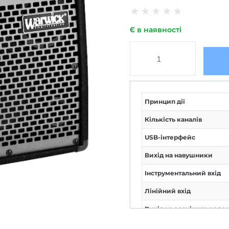
★
★
★
★
★
Є в наявності
Принцип дії
Кількість каналів
USB-інтерфейс
Вихід на навушники
Інструментальний вхід
Лінійний вхід
Вихід на зовнішню коло
Петля ефектів