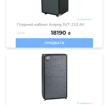
В наявності
Комбопідсилювач Fender
ACOUSTASONIC 40
16100
Ціна:
₴
ПРИДБАТИ
1
2
3
>