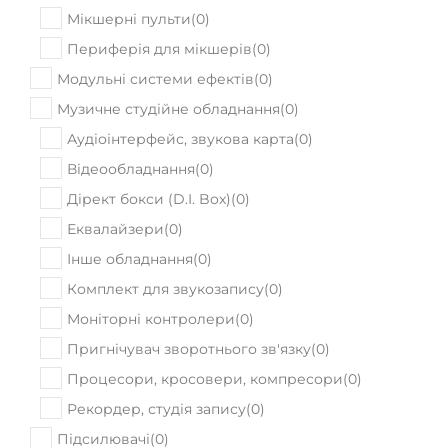
В наявності
Комбопідсилювач Blackstar Sonnet 60
Black
22480
Ціна:
₴
ПРИДБАТИ