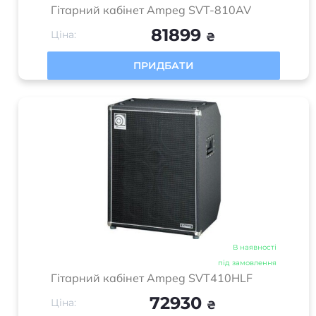
Найкращі ціни на ринку
Зручна форма оплати
Гарантований обмін
Швидка доставка по всій
та повернення
Україні
Гарантійне та
післягарантійне
обслуговування
Про Music house