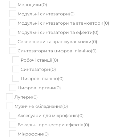
В наявності
Комбопідсилювач Blackstar ID:Core
Stereo 40
14620
Ціна:
₴
ПРИДБАТИ