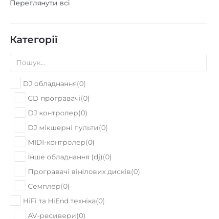
Для електрогітари
(
3
)
Комбопідсилювачі
(
49
)
Переглянути всі
ні
Сортувати: