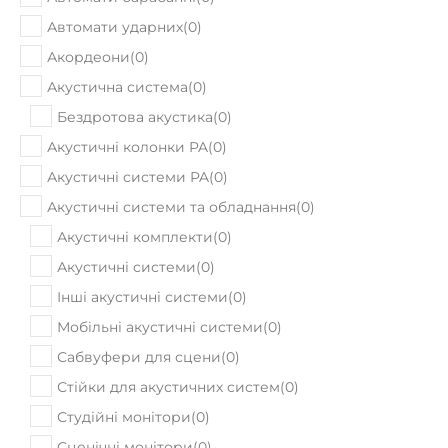
В наявності
Гітарний кабінет Ampeg SVT-810AV
81899
Ціна:
₴
ПРИДБАТИ