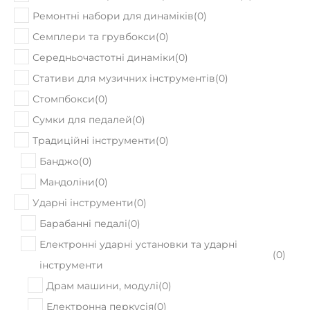
В наявності
Комбопідсилювач Blackstar Unity Bass 30
13110
Ціна:
₴
ПРИДБАТИ
В наявності
Комбопідсилювач BOSS KATANA AIR
27530
Ціна:
₴