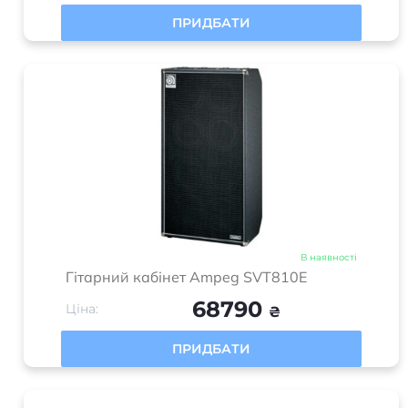
Магазин “Music House” засновано в 2017 році з
метою створення унікального простору для
музичних ентузіастів та професіоналів. Це було
відповіддю на відсутність спеціалізованого
інтернет-магазину, де клієнти могли б
отримати доступ до високоякісних музичних
інструментів та обладнання.
Категорії
Акустичні системи
Клавішні інструменти
Музичне обладнання
Гітари та обладнання
Ударні інструменти
DJ обладнання