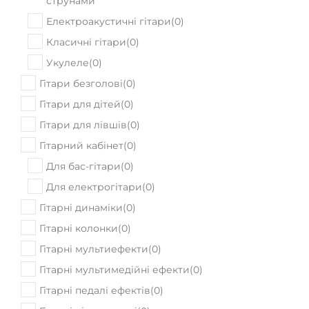
В наявності
Гітарний кабінет Ampeg SVT810E
68790
Ціна:
₴
ПРИДБАТИ