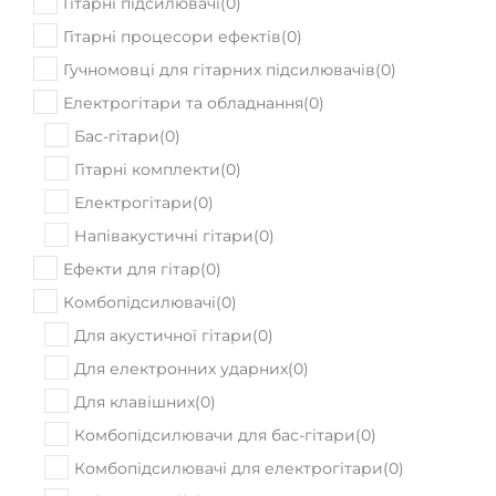
В наявності
Гітарний кабінет Markbass TRAVELER
102 P
31900
Ціна:
₴
ПРИДБАТИ
В наявності
Гітарний кабінет Markbass York 121
23110
Ціна:
₴