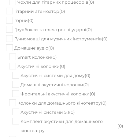
В наявності
Гітарний кабінет Orange PPC 112
24190
Ціна:
₴
ПРИДБАТИ