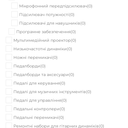
В наявності
під замовлення
Комбопідсилювач Blackstar Sonnet 60
Blonde
22480
Ціна:
₴
ПРИДБАТИ