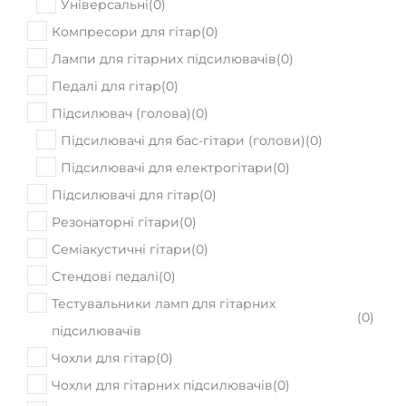
ПРИДБАТИ
В наявності
під замовлення
Гітарний кабінет Marshall 1960A
46999
Ціна:
₴
ПРИДБАТИ