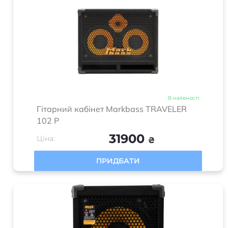
Духові інструменти
HiFi та HiEnd техніка
Домашнє аудіо
Електровелосипеди
Новинки
Лідери продажів
Рекомендуємо
Інформація
Оплата і доставка
Обмін та повернення
Про нас
Мій кабінет
Політика конфіденційності
Карта сайта