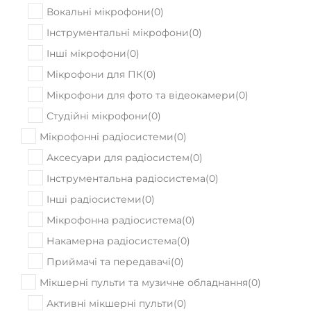
В наявності
Комбопідсилювач Blackstar Silverline
Standard 20W
24130
Ціна:
₴
ПРИДБАТИ