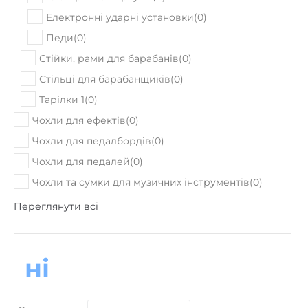
ПРИДБАТИ
30%
В наявності
Комбопідсилювач BOSS Katana Mini
6189
₴
Ціна:
8870
₴
ПРИДБАТИ