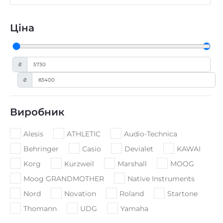
Ціна
₴
₴
Категорії
Гітари та обладнання
(
0
)
Гітарний кабінет
(
11
)
Для бас-гітари
(
8
)