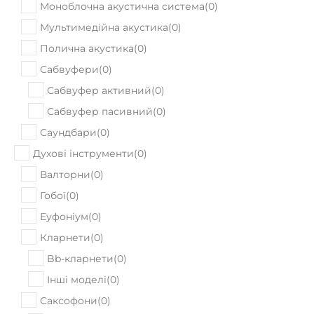
В наявності
Гітарний кабінет Orange PPC 212 OB
36910
Ціна:
₴
ПРИДБАТИ