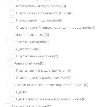
Гітарний кабінет Ampeg PF115HE
31000
Ціна:
₴
ПРИДБАТИ
В наявності
Гітарний кабінет Ampeg SVT-210 AV
18190
Ціна:
₴
ПРИДБАТИ