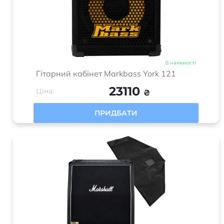
Контакти
+380 (68) 071 00 70
+380 (50) 071 00 70
+380 (73) 071 00 70
send@music-house.in.ua
м. Львів, вул. Тернопільська 42 (Колл-центр) "Music
House" - магазин музичних інструментів
Пн-Пт: 09:30–18:30
Сб: 10:00–16:00
Нд: Вихідний
Працюємо з 2017-2025 року | Всі права захищені | “Music