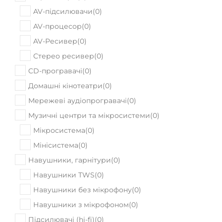
В наявності
Гітарний кабінет Ampeg PF-210HE
30730
Ціна:
₴
ПРИДБАТИ
В наявності