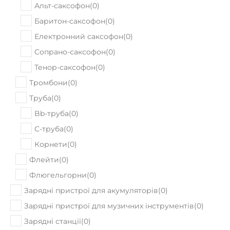
В наявності
Комбопідсилювач Behringer K450FX
12030
Ціна:
₴
ПРИДБАТИ
Немає в наявності
Комбопідсилювач Blackstar HT-1R MKII