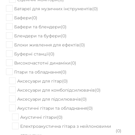
В наявності
під замовлення
Гітарний кабінет Ampeg SVT410HLF
72930
Ціна:
₴
ПРИДБАТИ