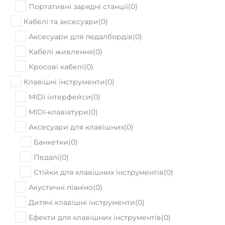
27050
Ціна:
₴
ПРИДБАТИ
Немає в наявності
Комбопідсилювач Blackstar ID:Core
Stereo 10
13390
Ціна:
₴
ПРИДБАТИ