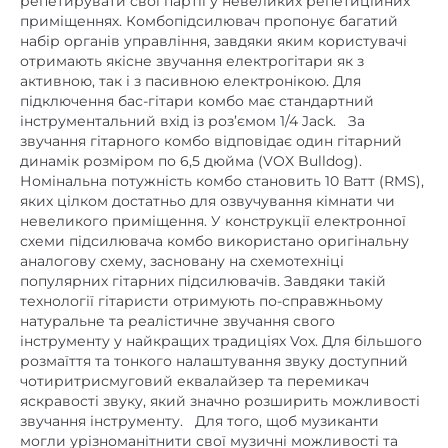
набір органів управління, завдяки яким користувачі
отримають якісне звучання електрогітари як з
активною, так і з пасивною електронікою.
Для
підключення бас-гітари комбо має стандартний
інструментальний вхід із роз’ємом 1/4 Jack.
За
звучання гітарного комбо відповідає один гітарний
динамік розміром по 6,5 дюйма (VOX Bulldog).
Номінальна потужність комбо становить 10 Ватт (RMS),
яких цілком достатньо для озвучування кімнати чи
невеликого приміщення.
У конструкції електронної
схеми підсилювача комбо використано оригінальну
аналогову схему, засновану на схемотехніці
популярних гітарних підсилювачів.
Завдяки такій
технології гітаристи отримують по-справжньому
натуральне та реалістичне звучання свого
інструменту у найкращих традиціях Vox.
Для більшого
розмаїття та тонкого налаштування звуку доступний
чотиритрисмуговий еквалайзер та перемикач
яскравості звуку, який значно розширить можливості
звучання інструменту.
Для того, щоб музиканти
могли урізноманітнити свої музичні можливості та
проводити безшумні заняття, у комбопідсилювачі