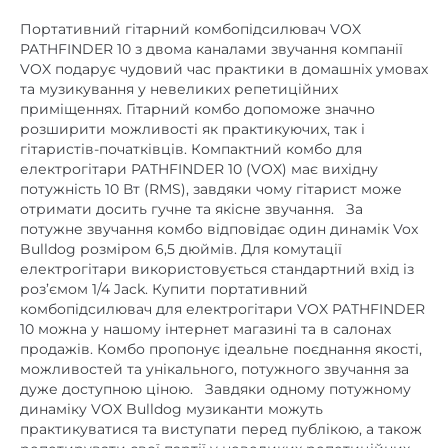
PATHFINDER 10 з двома каналами звучання компанії
Потужність
VOX подарує чудовий час практики в домашніх умовах
10
комбопідсилювача, Вт
та музикування у невеликих репетиційних
приміщеннях.
Гітарний комбо допоможе значно
розширити можливості як практикуючих, так і
гітаристів-початківців.
Компактний комбо для
електрогітари PATHFINDER 10 (VOX) має вихідну
потужність 10 Вт (RMS), завдяки чому гітарист може
отримати досить гучне та якісне звучання.
За
потужне звучання комбо відповідає один динамік Vox
Bulldog розміром 6,5 дюймів.
Для комутації
електрогітари використовується стандартний вхід із
роз’ємом 1/4 Jack.
Купити портативний
комбопідсилювач для електрогітари VOX PATHFINDER
10 можна у нашому інтернет магазині та в салонах
продажів.
Комбо пропонує ідеальне поєднання якості,
можливостей та унікального, потужного звучання за
дуже доступною ціною.
Завдяки одному потужному
динаміку VOX Bulldog музиканти можуть
практикуватися та виступати перед публікою, а також
репетирувати свої партії у невеликих репетиційних
приміщеннях.
Комбопідсилювач пропонує багатий