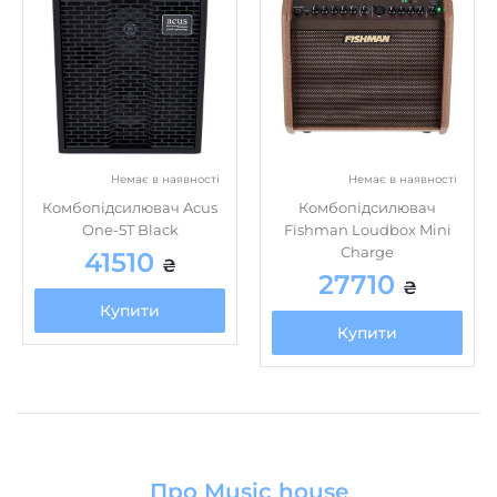
Немає в наявності
Немає в наявності
Комбопідсилювач Acus
Комбопідсилювач
One-5T Black
Fishman Loudbox Mini
Charge
41510
₴
27710
₴
Купити
Купити
Про Music house