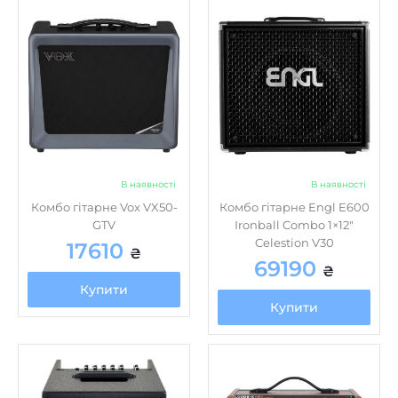
В наявності
В наявності
Комбо гітарне Vox VX50-
Комбо гітарне Engl E600
GTV
Ironball Combo 1×12″
Celestion V30
17610
₴
69190
₴
Купити
Купити