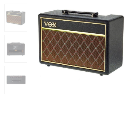
Комбопідсилювач VOX