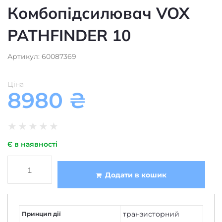
PATHFINDER 10
Артикул: 60087369
Ціна
8980
₴
★
★
★
★
★
Є в наявності
Додати в кошик
транзисторний
Принцип дії
1
Кількість каналів