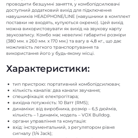
доступний додатковий вихід для підключення
навушників HEADPHONE/LINE (навушники в комплект
поставки не входять, купуються окремо).
Цей вихід
можна використовувати як вихід на звукову карту
звукозапису.
Комбо має невеликі габаритні розміри
(380 мм. х 260 мм. х 170 мм.) та вагу в 4,8 кг., що дає
можливість легкого транспортування та
використання його у будь-якому місці.
Характеристики:
тип пристрою: портативний комбопідсилювач;
кількість каналів: два канали звучання;
специфікація: електрогітара;
вихідна потужність: 10 Ватт (RMS);
динаміки: від виробника, розмір – 6,5 дюймів,
кількість – 1 динамік, модель – VOX Bulldog.
органи управління та комутація:
вхід: інструментальний, з регулятором рівня
сигналу (1/4 Jack);
вхід для підключення мікрофона: ні;
еквалайзер: трисмуговий еквалайзер + перемикач