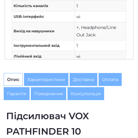
ні
USB-інтерфейс
+
,
Headphone/Line
Вихід на навушники
Out Jack
1
Інструментальний вхід
ні
Лінійний вхід
нет
Вихід на зовнішню колонку
ні
Петля ефектів
Опис
Характеристики
Доставка
Оплата
260х380х170
Розміри (ВхШхГ), мм
Гарантія
Повернення
Консультація
Діаметр комбопідсилювача,
5
,
6
дюйми
Підсилювач VOX
5 і менше
,
6
Діаметр динаміка, дюйми
PATHFINDER 10
вихід на навушники
Оснащення
Кількість каналів
1
Портативний гітарний комбопідсилювач VOX
комбопідсилювача