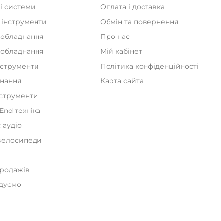
і системи
Оплата і доставка
 інструменти
Обмін та повернення
 обладнання
Про нас
а обладнання
Мій кабінет
нструменти
Політика конфіденційності
днання
Карта сайта
нструменти
iEnd техніка
 аудіо
велосипеди
и
продажів
дуємо