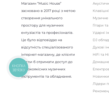
Магазин “Music House”
Акустичн
засновано в 2017 році з метою
Клавішні
створення унікального
Музичне
простору для музичних
Гітари т
ентузіастів та професіоналів.
Ударні і
Це було відповіддю на
DJ обла
відсутність спеціалізованого
Духові і
інтернет-магазину, де клієнти
HiFi та H
могли б отримати доступ до
Домашнє
КНОПКА
високоякісних музичних
Електро
ЗВ'ЯЗКУ
інструментів та обладнання.
Новинк
Лідери 
Рекомен