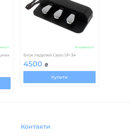
вності
В наявності
шних
Блок педалей Casio SP-34
4500
₴
Купити
Контакти