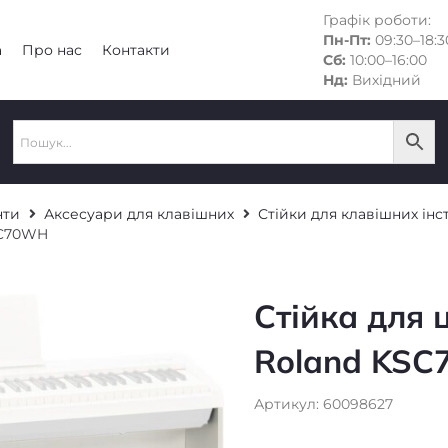
Графік роботи:
Пн-Пт:
09:30–18:3
а
Про нас
Контакти
Сб:
10:00–16:00
Нд:
Вихідний
нти
Аксесуари для клавішних
Стійки для клавішних інс
SC70WH
Стійка для
Roland KS
Артикул: 60098627