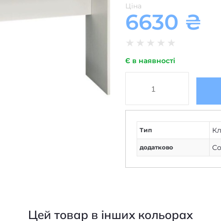
Ціна
6630
₴
★
★
★
★
★
Є в наявності
Кл
Тип
Со
додатково
Цей товар в інших кольорах