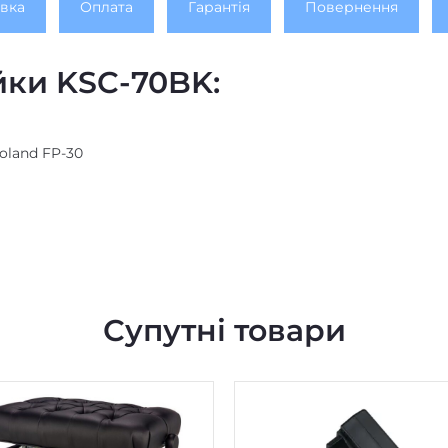
вка
Оплата
Гарантія
Повернення
йки KSC-70BK:
oland FP-30
Супутні товари