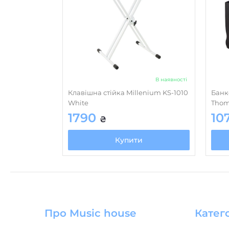
В наявності
Клавішна стійка Millenium KS-1010
Банк
White
Thom
1790
10
₴
Купити
Про Music house
Катего