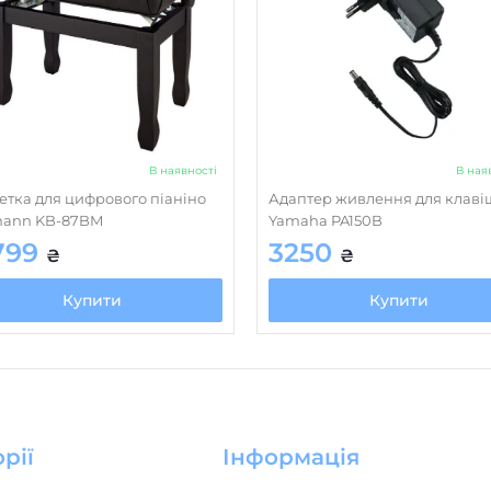
В наявності
В ная
етка для цифрового піаніно
Адаптер живлення для клаві
ann KB-87BM
Yamaha PA150B
799
3250
₴
₴
Купити
Купити
рії
Інформація