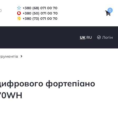
+380 (68) 071 00 70
0
0
+380 (50) 071 00 70
+380 (73) 071 00 70
UK
RU
Логін
трументів
 цифрового фортепіано
C70WH