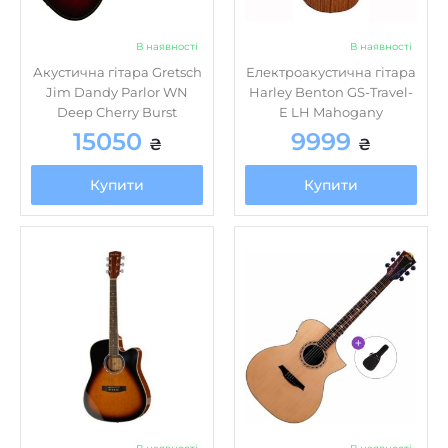
В наявності
В наявності
Електроакустична гітара
Акустична гітара Bromo
Harley Benton D-120CE
BAA4C Basic SET Natural
VS
Jumbo
5599
15860
₴
₴
Купити
Купити