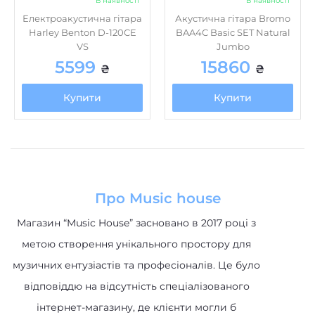
Про Music house
Магазин “Music House” засновано в 2017 році з
метою створення унікального простору для
музичних ентузіастів та професіоналів. Це було
відповіддю на відсутність спеціалізованого
інтернет-магазину, де клієнти могли б
отримати доступ до високоякісних музичних
інструментів та обладнання.
Категорії
Акустичні системи
Клавішні інструменти
Музичне обладнання
Гітари та обладнання