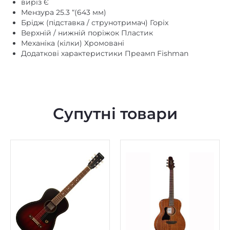
В наявності
В наявності
Акустична гітара Gretsch
Електроакустична гітара
Jim Dandy Parlor WN
Harley Benton GS-Travel-
Deep Cherry Burst
E LH Mahogany
15050
9999
₴
₴
Купити
Купити