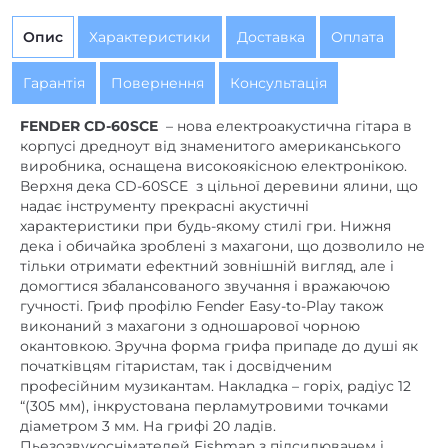
дека і обичайка зроблені з махагони, що дозволило не
тільки отримати ефектний зовнішній вигляд, але і
домогтися збалансованого звучання і вражаючою
гучності. Гриф профілю Fender Easy-to-Play також
виконаний з махагони з одношарової чорною
окантовкою. Зручна форма грифа припаде до душі як
початківцям гітаристам, так і досвідченим
професійним музикантам. Накладка – горіх, радіус 12
“(305 мм), інкрустована перламутровими точками
діаметром 3 мм. На грифі 20 ладів.
Пьезозвукоснімателей Fishman з підсилювачем і
вбудованим тюнером оснащений зручними
регуляторами для настройки, при цьому зберігається
чистий, густий і насичений звук з прекрасним
резонансом. Бридж виконаний з палісандра,
фурнітура – хромована. Венеціанський виріз з
плавним вигином дає зручний доступ до верхніх
ладів. Розетка красиво оформлена перламутром.
Технічні характеристики FENDER CD-60SCE :
вид Правобічні