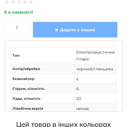
чорний/глянцева
Колір/обробка
є
Еквалайзер
6
Струни, кількість
20
Лади, кількість
немає
Лівобічна версія
повнорозмірна
Розмір гітари
Цей товар в інших кольорах
дредноут з
Форма корпусу
вирізом
махагони
Гриф
литі
,
хромовані
Кілки/механіка
643
Мензура розмір, мм
палісандр
Накладка грифа
Bass
,
Treble
,
Регулятори
Volume