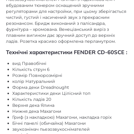
Кількість струн 6
Розмір Повнорозмірні
колір Натуральний
Форма деки Dreadnought
Характеристики деки Цілісний топ
Кількість ладів 20
Верхня дека Ялина
Нижня дека Махагони
Гриф (з накладкою) Махагони, накладка горіх
Бічні панелі (обичайка) Махагони
звукознімач пьезозвукоснімателей
виріз Є
Мензура 25.3 “(643 мм)
Брідж (підставка / струнотримач) Горіх
Верхній / нижній поріжок Пластик
Механіка (кілки) Хромовані
Додаткові характеристики Преамп Fishman
Супутні товари