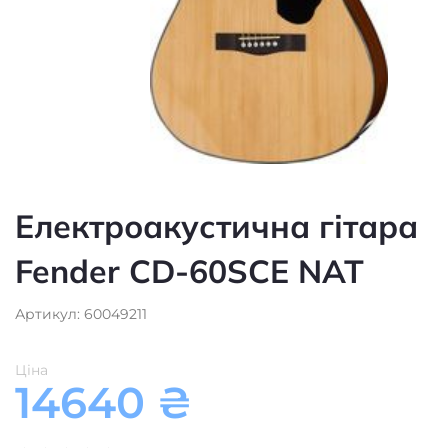
Fender CD-60SCE NAT
Артикул: 60049211
Ціна
14640
₴
★
★
★
★
★
Є в наявності
Додати в кошик
Електроакустична
Тип
гітара