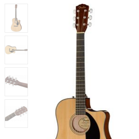
Електроакустична гітара