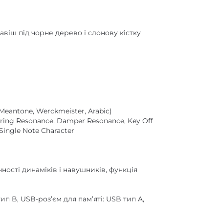
авіш під чорне дерево і слонову кістку
I, Meantone, Werckmeister, Arabic)
 String Resonance, Damper Resonance, Key Off
Single Note Character
чності динаміків і навушників, функція
ип B, USB-роз’єм для пам’яті: USB тип A,