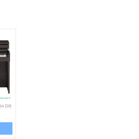
напівпрофесійний
Ambience
,
Brilliance
ні
3
от
70 000 нот
Є
явності
12 см +2
,
5 см) х2 + 5 см х2/2х25 Вт + 2х5 Вт
04 DR
Є