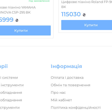
під замовлення
Цифрове піаніно Roland FP-9
BK
ове піаніно YAMAHA
INOVA CSP-295 BK
115030
₴
5999
₴
Купити
Купити
рії
Інформація
і системи
Оплата і доставка
 інструменти
Обмін та повернення
 обладнання
Про нас
а обладнання
Мій кабінет
нструменти
Політика конфіденційності