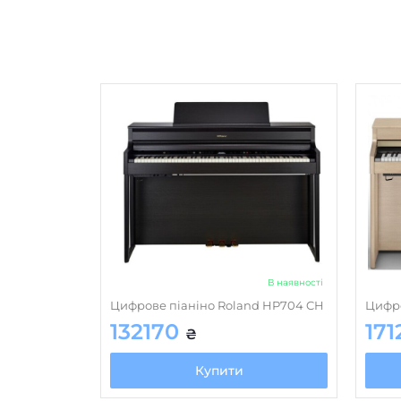
В наявності
Цифрове піаніно Roland HP704 CH
Цифро
132170
17
₴
Купити