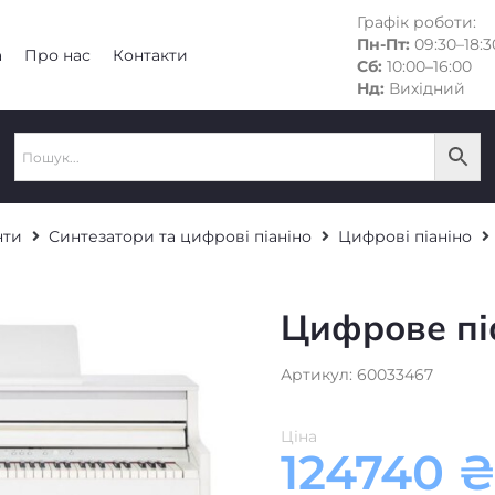
Графік роботи:
Пн-Пт:
09:30–18:3
а
Про нас
Контакти
Сб:
10:00–16:00
Нд:
Вихідний
нти
Синтезатори та цифрові піаніно
Цифрові піаніно
Цифрове пі
Артикул: 60033467
Ціна
124740