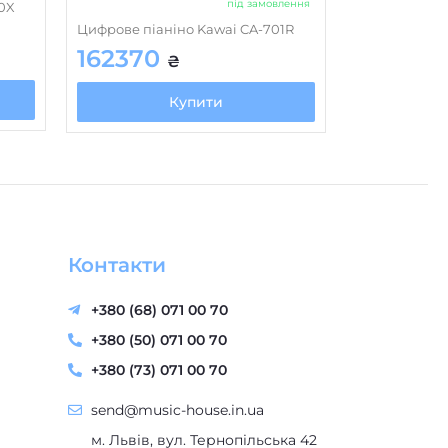
під замовлення
0X
Цифрове піаніно Kawai CA-701R
162370
₴
Купити
Контакти
+380 (68) 071 00 70
+380 (50) 071 00 70
+380 (73) 071 00 70
send@music-house.in.ua
м. Львів, вул. Тернопільська 42