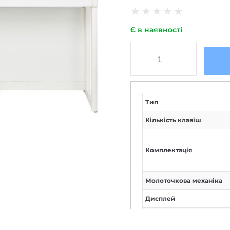
★
★
★
★
★
Є в наявності
Тип
Кількість клавіш
Комплектація
Молоточкова механіка
Дисплей
Чутливість клавіатури до
швидкості натискання