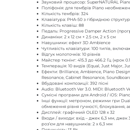
Звуковий процесор: SuperNATURAL Pian
Поліфонія: для тембрів Piano необмежена
Кількість тембрів: 324
Клавіатура: PHA-50 з гібридною структуро
Кількість клавіш: 88
Педаль: Progressive Damper Action (прог
Динаміки: 2 x 12 см + 2.5 см, 2 x 5 см
Навушники: ефект 3D Ambience
Чутливість клавіатури: 100 типів, включ
Відгук молоточків: 10 рівнів
Майстер тюнінг: 415.3 до 466.2 Гц (крок 0.1
Темперація: 10 видів (Equal, Just Major, Jus
Ефекти: Brilliance, Ambience, Piano Design
Resonance, Cabinet Resonance, Soundboard 
Вбудовані композиції: 392 пісні
Audio: Bluetooth Ver 3.0. MIDI: Bluetooth Ve
Сумісні програми для Android / iOS: Piano
Інші функції: метроном, режими гри Dual, 
обмеження рівня гучності, блокування,
Дисплей: графічний OLED 128 x 32
Входи / виходи: вхід – джек 6,3 мм, джек 
роз’єм для навушників: 2 x 6,3 мм
Потужність: 13 Вт