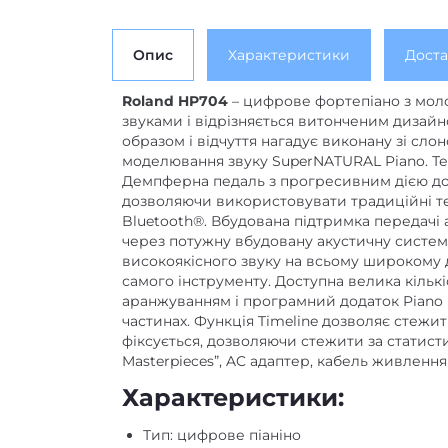
Опис
Характеристики
Доста
Roland HP704
– цифрове фортепіано з моло
звуками і відрізняється витонченим дизайн
образом і відчуття нагадує виконану зі сло
моделювання звуку SuperNATURAL Piano. Тех
Демпферна педаль з прогресивним дією до 
дозволяючи використовувати традиційні те
Bluetooth®. Вбудована підтримка передачі
через потужну вбудовану акустичну систему
високоякісного звуку на всьому широкому д
самого інструменту. Доступна велика кількі
аранжуванням і програмний додаток Piano 
частинах. Функція Timeline дозволяє стежит
фіксується, дозволяючи стежити за статист
Masterpieces”, AC адаптер, кабель живлення
Характеристики:
Тип: цифрове піаніно