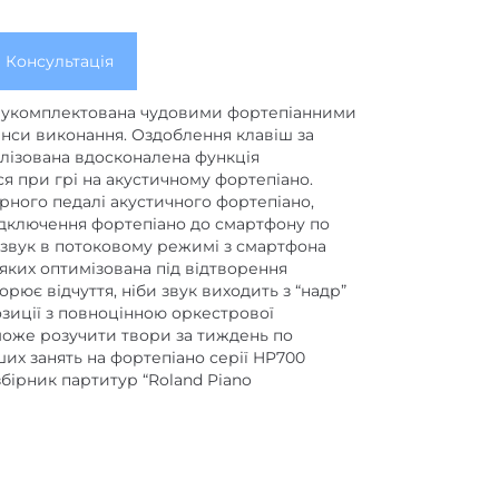
Консультація
ль укомплектована чудовими фортепіанними
анси виконання. Оздоблення клавіш за
еалізована вдосконалена функція
я при грі на акустичному фортепіано.
рного педалі акустичного фортепіано,
ідключення фортепіано до смартфону по
 звук в потоковому режимі з смартфона
яких оптимізована під відтворення
ює відчуття, ніби звук виходить з “надр”
озиції з повноцінною оркестрової
може розучити твори за тиждень по
аших занять на фортепіано серії HP700
бірник партитур “Roland Piano