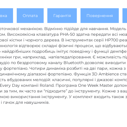
вка
Оплата
Гарантія
Повернення
точкової механікою. Відмінно підійде для навчання. Моде
ом. Високоякісна клавіатура PHA-50 здатна передати всі ню
нової кістки і чорного дерева. В інструментах серії HP700 р
нологія відтворює складні фізичні процеси, що відбуваютьс
найдрібніших подробиць імітує поведінку і функції демпфе
хніки гри, наприклад, напівпедаліровання. Є можливість п
 аудіо по бездротовому каналу Bluetooth дозволяє виводити
 фортепіано. Чотири динаміка розбиті на дві пари, кожна з 
инамічному діапазоні фортепіано. Функція 3D Ambience створ
сть вбудованих мелодій: класичні, популярні і джазові комп
Every Day компанії Roland. Програма One Week Master допо
и за тим, як часто ви “підходите” до інструменту. Кожне з в
икою використання інструменту. У комплект входить також з
 і гачок для навушників.