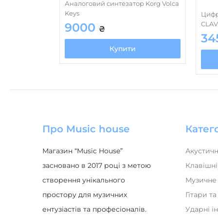
Аналоговий синтезатор Korg Volca
Keys
Цифр
CLAV
9000
₴
34
Купити
Про Music house
Катего
Магазин “Music House”
Акустичн
засновано в 2017 році з метою
Клавішні
створення унікального
Музичне
простору для музичних
Гітари т
ентузіастів та професіоналів.
Ударні і