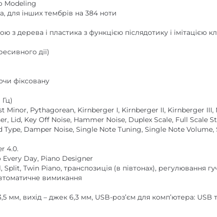
o Modeling
, для інших тембрів на 384 ноти
ю з дерева і пластика з функцією післядотику і імітацією кл
ресивного дії)
аючи фіксовану
 Гц)
t Minor, Pythagorean, Kirnberger I, Kirnberger II, Kirnberger II
er, Lid, Key Off Noise, Hammer Noise, Duplex Scale, Full Scale
Type, Damper Noise, Single Note Tuning, Single Note Volume, 
r 4.0.
 Every Day, Piano Designer
Split, Twin Piano, транспозиція (в півтонах), регулювання гу
 автоматичне вимикання
3,5 мм, вихід – джек 6,3 мм, USB-роз’єм для комп’ютера: USB т