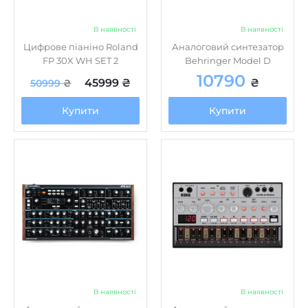
В наявності
В наявності
Цифрове піаніно Roland
Аналоговий синтезатор
FP 30X WH SET 2
Behringer Model D
10790
45999
₴
₴
50999
₴
Купити
Купити
В наявності
В наявності