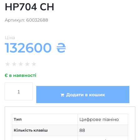
HP704 CH
Артикул: 60032688
Ціна
132600
₴
★
★
★
★
★
Є в наявності
Додати в кошик
Цифрове піаніно
Тип
88
Кількість клавіш