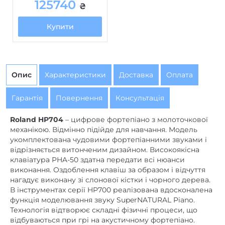
125740
₴
Купити
Опис
Характеристики
Доставка
Оплата
Гарантія
Повернення
Консультація
Roland HP704
– цифрове фортепіано з молоточкової
механікою. Відмінно підійде для навчання. Модель
укомплектована чудовими фортепіанними звуками і
відрізняється витонченим дизайном. Високоякісна
клавіатура PHA-50 здатна передати всі нюанси
виконання. Оздоблення клавіш за образом і відчуття
нагадує виконану зі слонової кістки і чорного дерева.
В інструментах серії HP700 реалізована вдосконалена
функція моделювання звуку SuperNATURAL Piano.
Технологія відтворює складні фізичні процеси, що
відбуваються при грі на акустичному фортепіано.