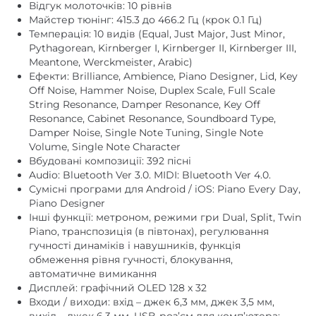
Відгук молоточків: 10 рівнів
Майстер тюнінг: 415.3 до 466.2 Гц (крок 0.1 Гц)
Темперація: 10 видів (Equal, Just Major, Just Minor,
Pythagorean, Kirnberger I, Kirnberger II, Kirnberger III,
Meantone, Werckmeister, Arabic)
Ефекти: Brilliance, Ambience, Piano Designer, Lid, Key
Off Noise, Hammer Noise, Duplex Scale, Full Scale
String Resonance, Damper Resonance, Key Off
Resonance, Cabinet Resonance, Soundboard Type,
Damper Noise, Single Note Tuning, Single Note
Volume, Single Note Character
Вбудовані композиції: 392 пісні
Audio: Bluetooth Ver 3.0. MIDI: Bluetooth Ver 4.0.
Сумісні програми для Android / iOS: Piano Every Day,
Piano Designer
Інші функції: метроном, режими гри Dual, Split, Twin
Piano, транспозиція (в півтонах), регулювання
гучності динаміків і навушників, функція
обмеження рівня гучності, блокування,
автоматичне вимикання
Дисплей: графічний OLED 128 x 32
Входи / виходи: вхід – джек 6,3 мм, джек 3,5 мм,