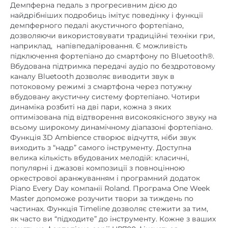
Демпферна педаль з прогресивним дією до
найдрібніших подробиць імітує поведінку і функції
демпферного педалі акустичного фортепіано,
дозволяючи використовувати традиційні техніки гри,
наприклад, напівпедаліровання. Є можливість
підключення фортепіано до смартфону по Bluetooth®.
Вбудована підтримка передачі аудіо по бездротовому
каналу Bluetooth дозволяє виводити звук в
потоковому режимі з смартфона через потужну
вбудовану акустичну систему фортепіано. Чотири
динаміка розбиті на дві пари, кожна з яких
оптимізована під відтворення високоякісного звуку на
всьому широкому динамічному діапазоні фортепіано.
Функція 3D Ambience створює відчуття, ніби звук
виходить з “надр” самого інструменту. Доступна
велика кількість вбудованих мелодій: класичні,
популярні і джазові композиції з повноцінною
оркестрової аранжуванням і програмний додаток
Piano Every Day компанії Roland. Програма One Week
Master допоможе розучити твори за тиждень по
частинах. Функція Timeline дозволяє стежити за тим,
як часто ви “підходите” до інструменту. Кожне з ваших