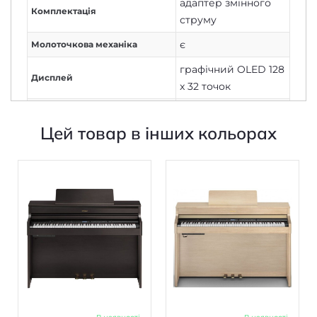
адаптер змінного
Комплектація
струму
є
Молоточкова механіка
графічний OLED 128
Дисплей
x 32 точок
Чутливість клавіатури до
є
швидкості натискання
Цей товар в інших кольорах
напівпрофесійний
Рівень
Ambience
,
Brilliance
Ефекти
Автоакомпанемент, кількість
ні
стилів
3
Кількість треків для запису
Кількість композицій і нот
70 000 нот
записи
є
Лінійний аудіовихід