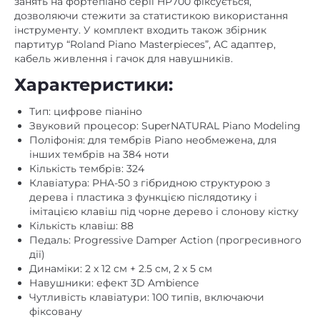
занять на фортепіано серії HP700 фіксується,
дозволяючи стежити за статистикою використання
інструменту. У комплект входить також збірник
партитур “Roland Piano Masterpieces”, AC адаптер,
кабель живлення і гачок для навушників.
Характеристики:
Тип: цифрове піаніно
Звуковий процесор: SuperNATURAL Piano Modeling
Поліфонія: для тембрів Piano необмежена, для
інших тембрів на 384 ноти
Кількість тембрів: 324
Клавіатура: PHA-50 з гібридною структурою з
дерева і пластика з функцією післядотику і
імітацією клавіш під чорне дерево і слонову кістку
Кількість клавіш: 88
Педаль: Progressive Damper Action (прогресивного
дії)
Динаміки: 2 x 12 см + 2.5 см, 2 x 5 см
Навушники: ефект 3D Ambience
Чутливість клавіатури: 100 типів, включаючи
фіксовану