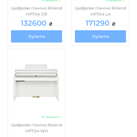
В наявності
В наявності
12 см +2
,
5 см) х2 + 5
Цифрове піаніно Roland
Акустична система, кількість
Цифрове піаніно Roland
HP704 DR
HP704 LA
см х2/2х25 Вт + 2х5
динаміків / розмір /
132600
171290
Вт
потужність
₴
₴
є
Лінійний аудіовхід
Купити
Купити
В наявності
Цифрове піаніно Roland
HP704 WH