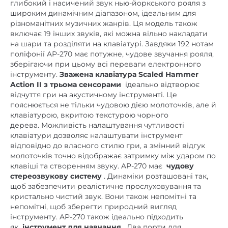
глибокий і насичений звук нью-йоркського рояля з
широким динамічним діапазоном, ідеальним для
різноманітних музичних жанрів. Ця модель також
включає 19 інших звуків, які можна вільно накладати
на шари та розділяти на клавіатурі. Завдяки 192 нотам
поліфонії AP-270 має потужне, чудове звучання рояля,
зберігаючи при цьому всі переваги електронного
інструменту.
Зважена клавіатура Scaled Hammer
Action II з трьома сенсорами
ідеально відтворює
відчуття гри на акустичному інструменті. Це
пояснюється не тільки чудовою дією молоточків, але й
клавіатурою, вкритою текстурою чорного
дерева. Можливість налаштування чутливості
клавіатури дозволяє налаштувати інструмент
відповідно до власного стилю гри, а змінний відгук
молоточків точно відображає затримку між ударом по
клавіші та створенням звуку. AP-270 має
чудову
стереозвукову систему
. Динаміки розташовані так,
щоб забезпечити реалістичне прослуховування та
кристально чистий звук. Вони також непомітні та
непомітні, щоб зберегти природний вигляд
інструменту. AP-270 також ідеально підходить
як
інструмент для навчання
. Два порти для