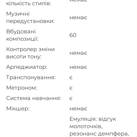
кількість стилів:
Музичні
немає
передустановки:
Вбудовані
60
композиції:
Контролер зміни
немає
висоти тону:
Арпеджиатор:
немає
Транспонування:
є
Метроном:
є
Система навчання:
є
Мікшер:
немає
Емуляція: відгук
молоточків,
резонанс демпфера,