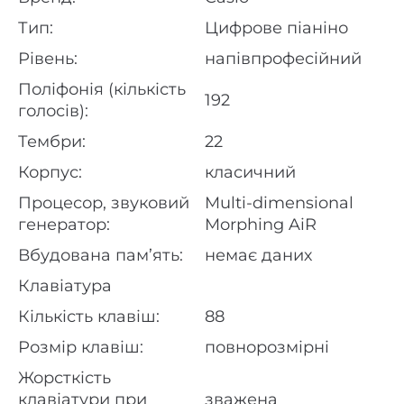
Тип:
Цифрове піаніно
Рівень:
напівпрофесійний
Поліфонія (кількість
192
голосів):
Тембри:
22
Корпус:
класичний
Процесор, звуковий
Multi-dimensional
генератор:
Morphing AiR
Вбудована пам’ять:
немає даних
Клавіатура
Кількість клавіш:
88
Розмір клавіш:
повнорозмірні
Жорсткість
клавіатури при
зважена