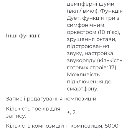
демпферні шуми
(вкл / викл). Функція
Дует, функція гри з
симфонічним
оркестром (10 п’єс),
Інші функції:
зрушення октави,
підстроювання
звуку, настройка
звукоряду (кількість
готових строїв: 17).
Можливість
підключення до
смартфону.
Запис і редагування композицій
Кількість треків для
+, 2
запису:
Кількість композицій і
1 композиція, 5000