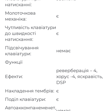
натисканні:
Молоточкова
є
механіка:
Чутливість клавіатури
до швидкості
є
натискання:
Підсвічування
немає
клавіатури:
Функції
реверберація – 4,
Ефекти:
хорус -4, яскравість,
DSP
Накладення тембрів:
є
Поділ клавіатури:
є
Автоаккомпанеменет,
немає