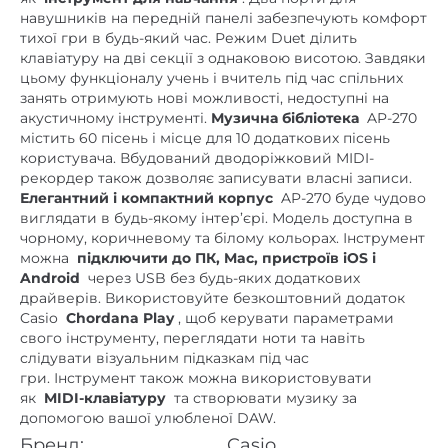
навушників на передній панелі забезпечують комфорт
тихої гри в будь-який час. Режим Duet ділить
клавіатуру на дві секції з однаковою висотою. Завдяки
цьому функціоналу учень і вчитель під час спільних
занять отримують нові можливості, недоступні на
акустичному інструменті.
Музична бібліотека
AP-270
містить 60 пісень і місце для 10 додаткових пісень
користувача. Вбудований дводоріжковий MIDI-
рекордер також дозволяє записувати власні записи.
Елегантний і компактний корпус
AP-270 буде чудово
виглядати в будь-якому інтер’єрі. Модель доступна в
чорному, коричневому та білому кольорах. Інструмент
можна
підключити до ПК, Mac, пристроїв iOS і
Android
через USB без будь-яких додаткових
драйверів. Використовуйте безкоштовний додаток
Casio
Chordana Play
, щоб керувати параметрами
свого інструменту, переглядати ноти та навіть
слідувати візуальним підказкам під час
гри. Інструмент також можна використовувати
як
MIDI-клавіатуру
та створювати музику за
допомогою вашої улюбленої DAW.
Бренд:
Casio