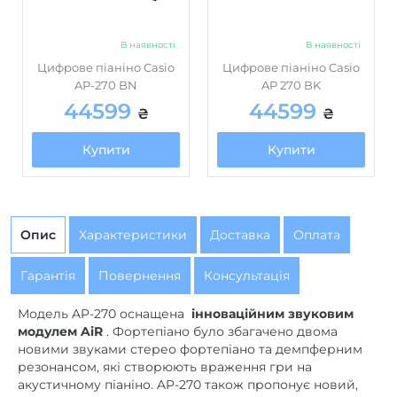
Акустична система,
2 х 12 см + 2 х 4 см (8 Вт + 8
кількість динаміків /
Вт)
В наявності
В наявності
розмір / потужність
Цифрове піаніно Casio
Цифрове піаніно Casio
Tri-сенсорна клавіатура з
AP-270 BN
AP 270 BK
масштабованим
44599
44599
Клавіатура
₴
₴
молоточковим механізмом
II
Купити
Купити
Опис
Характеристики
Доставка
Оплата
Гарантія
Повернення
Консультація
Модель AP-270 оснащена
інноваційним звуковим
модулем AiR
. Фортепіано було збагачено двома
новими звуками стерео фортепіано та демпферним
резонансом, які створюють враження гри на
акустичному піаніно. AP-270 також пропонує новий,