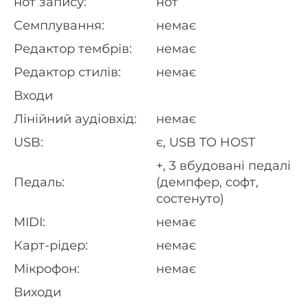
нот запису:
нот
Семплування:
немає
Редактор тембрів:
немає
Редактор стилів:
немає
Входи
Лінійний аудіовхід:
немає
USB:
є, USB TO HOST
+, 3 вбудовані педалі
Педаль:
(демпфер, софт,
состенуто)
MIDI:
немає
Карт-рідер:
немає
Мікрофон:
немає
Виходи