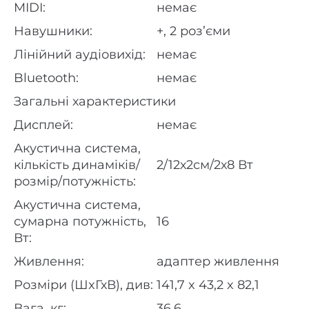
MIDI:
немає
Навушники:
+, 2 роз’єми
Лінійний аудіовихід:
немає
Bluetooth:
немає
Загальні характеристики
Дисплей:
немає
Акустична система,
кількість динаміків/
2/12х2см/2х8 Вт
розмір/потужність:
Акустична система,
сумарна потужність,
16
Вт:
Живлення:
адаптер живлення
Розміри (ШxГхВ), див:
141,7 x 43,2 x 82,1
Вага, кг:
36,6