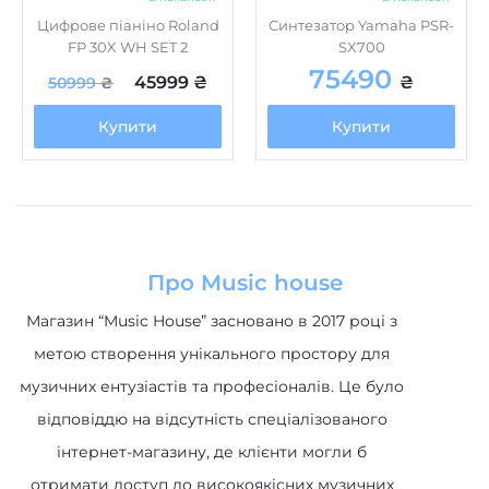
Цифрове піаніно Roland
Синтезатор Yamaha PSR-
FP 30X WH SET 2
SX700
75490
45999
₴
₴
50999
₴
Купити
Купити
Про Music house
Магазин “Music House” засновано в 2017 році з
метою створення унікального простору для
музичних ентузіастів та професіоналів. Це було
відповіддю на відсутність спеціалізованого
інтернет-магазину, де клієнти могли б
отримати доступ до високоякісних музичних