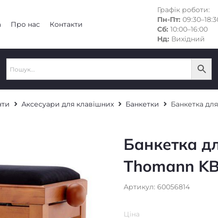
Графік роботи:
Пн-Пт:
09:30–18:3
а
Про нас
Контакти
Сб:
10:00–16:00
Нд:
Вихідний
нти
Аксесуари для клавішних
Банкетки
Банкетка дл
Банкетка д
Thomann K
Артикул: 60056814
Ціна