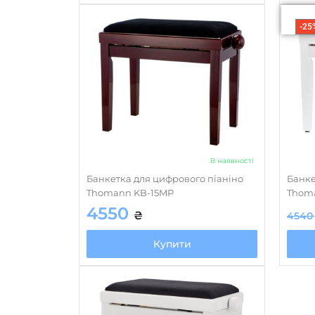
-25
В наявності
Банкетка для цифрового піаніно
Банке
Thomann KB-15MP
Thom
4550
₴
454
Купити