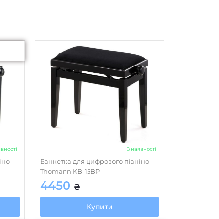
явності
В наявності
іно
Банкетка для цифрового піаніно
Thomann KB-15BP
4450
₴
Купити