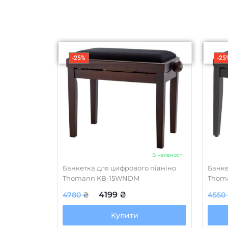
-25%
-25
В наявності
Банкетка для цифрового піаніно
Банке
Thomann KB-15WNDM
Thom
4199
₴
4780
₴
4550
Купити