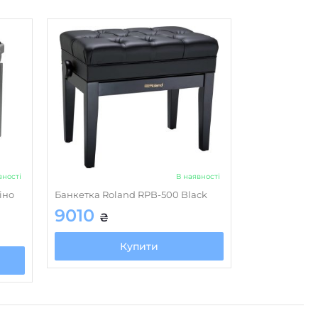
вності
В наявності
іно
Банкетка Roland RPB-500 Black
9010
₴
Купити