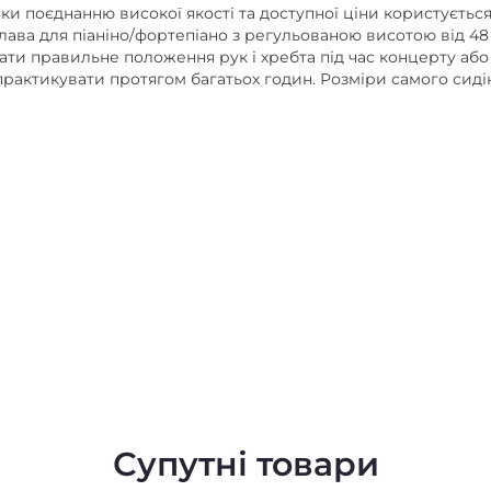
ки поєднанню високої якості та доступної ціни користуєтьс
лава для піаніно/фортепіано з регульованою висотою від 48 
ти правильне положення рук і хребта під час концерту або
практикувати протягом багатьох годин.
Розміри самого сиді
Супутні товари