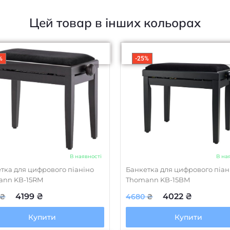
Цей товар в інших кольорах
%
-25%
В наявності
В на
тка для цифрового піаніно
Банкетка для цифрового піан
ann KB-15RM
Thomann KB-15BM
4199
₴
4022
₴
₴
4680
₴
Купити
Купити