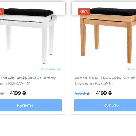
%
-25%
В наявності
В на
тка для цифрового піаніно
Банкетка для цифрового піан
ann KB-15WHM
Thomann KB-15NM
4199
₴
4199
₴
0
₴
4550
₴
Купити
Купити