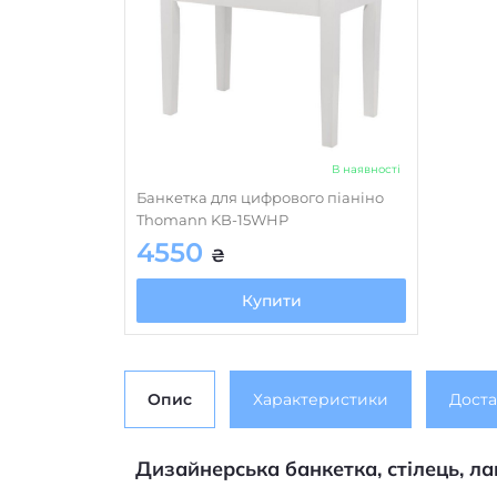
В наявності
Банкетка для цифрового піаніно
Thomann KB-15WHP
4550
₴
Купити
Опис
Характеристики
Доста
Дизайнерська банкетка, стілець, л