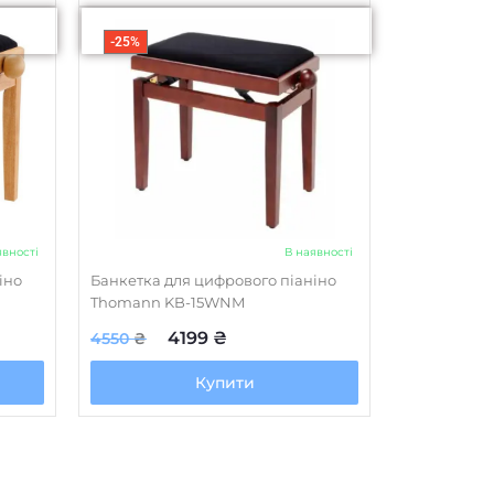
-25%
явності
В наявності
іно
Банкетка для цифрового піаніно
Thomann KB-15WNM
4199
₴
4550
₴
Купити