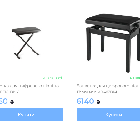
В наявності
В ная
етка для цифрового піаніно
Банкетка для цифрового піан
ETIC BN-1
Thomann KB-47BM
60
6140
₴
₴
Купити
Купити