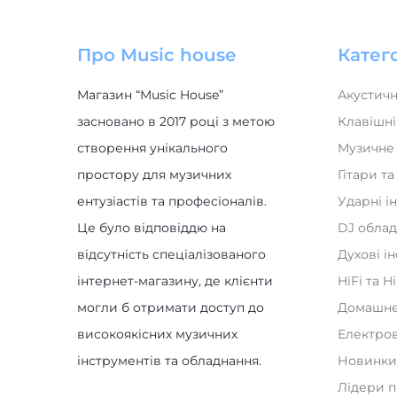
Про Music house
Катего
Магазин “Music House”
Акустичн
засновано в 2017 році з метою
Клавішні
створення унікального
Музичне
простору для музичних
Гітари т
ентузіастів та професіоналів.
Ударні і
Це було відповіддю на
DJ обла
відсутність спеціалізованого
Духові і
інтернет-магазину, де клієнти
HiFi та H
могли б отримати доступ до
Домашнє
високоякісних музичних
Електро
інструментів та обладнання.
Новинк
Лідери 