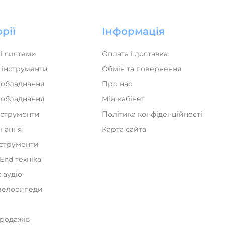
рії
Інформація
і системи
Оплата і доставка
 інструменти
Обмін та повернення
 обладнання
Про нас
а обладнання
Мій кабінет
нструменти
Політика конфіденційності
днання
Карта сайта
нструменти
iEnd техніка
 аудіо
велосипеди
и
продажів