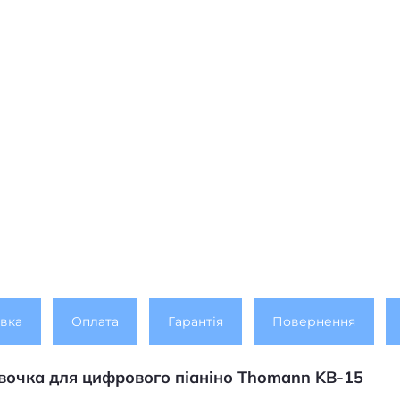
вка
Оплата
Гарантія
Повернення
авочка для цифрового піаніно
Thomann KB-15