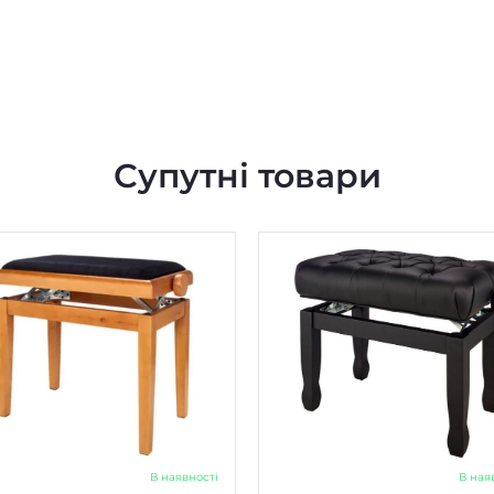
Супутні товари
В наявності
В ная
етка для цифрового піаніно
Банкетка для цифрового піан