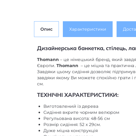
Опис
Характеристики
Доста
Дизайнерська банкетка, стілець, л
Thomann
– це німецький бренд, який завдя
Європи.
Thomann
– це міцна та практична 
Завдяки цьому сидіння дозволяє підтримува
завдяки якому Ви можете спокійно грати і 
см.
ТЕХНІЧНІ ХАРАКТЕРИСТИКИ:
Виготовлений із дерева
Сидіння вкрите чорним велюром
Регульована висота: 48-56 см
Розмір сидіння: 52 х 29см.
Дуже міцна конструкція
Оригінальна упаковка
Країна реєстрації бренду: Німеччина