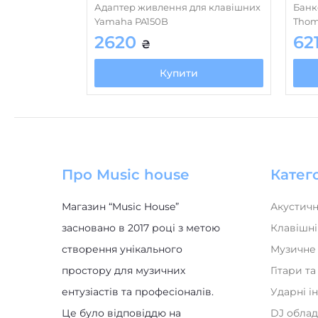
Yamaha PA150B
Thom
2620
62
₴
Купити
Про Music house
Катего
Магазин “Music House”
Акустичн
засновано в 2017 році з метою
Клавішні
створення унікального
Музичне
простору для музичних
Гітари т
ентузіастів та професіоналів.
Ударні і
Це було відповіддю на
DJ обла
відсутність спеціалізованого
Духові і