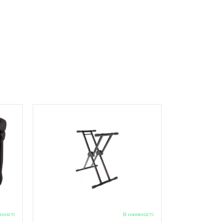
вності
В наявності
іно
Клавішна стійка Roland KS-20X