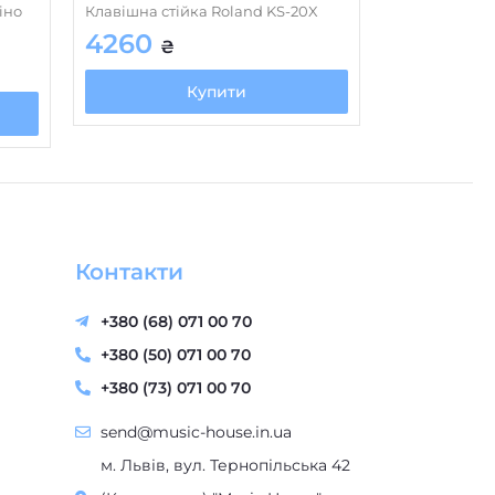
4260
₴
Купити
Контакти
+380 (68) 071 00 70
+380 (50) 071 00 70
+380 (73) 071 00 70
send@music-house.in.ua
м. Львів, вул. Тернопільська 42
(Колл-центр) "Music House" -