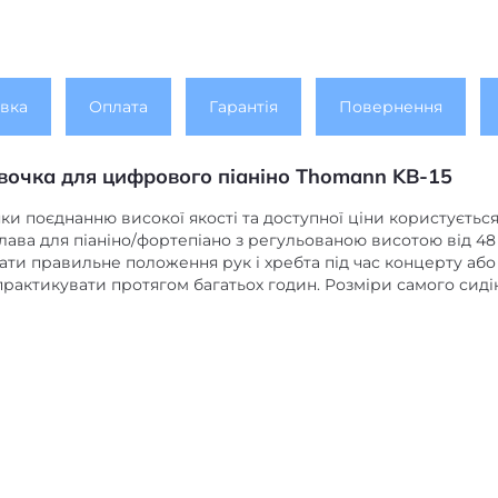
вка
Оплата
Гарантія
Повернення
авочка для цифрового піаніно
Thomann KB-15
ки поєднанню високої якості та доступної ціни користуєтьс
лава для піаніно/фортепіано з регульованою висотою від 48 
ти правильне положення рук і хребта під час концерту або
практикувати протягом багатьох годин.
Розміри самого сиді