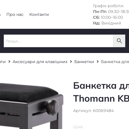
Графік роботи:
Пн-Пт:
09:30–18:3
а
Про нас
Контакти
Сб:
10:00–16:00
Нд:
Вихідний
нти
Аксесуари для клавішних
Банкетки
Банкетка дл
Банкетка д
Thomann K
Артикул: 60069484
Ціна