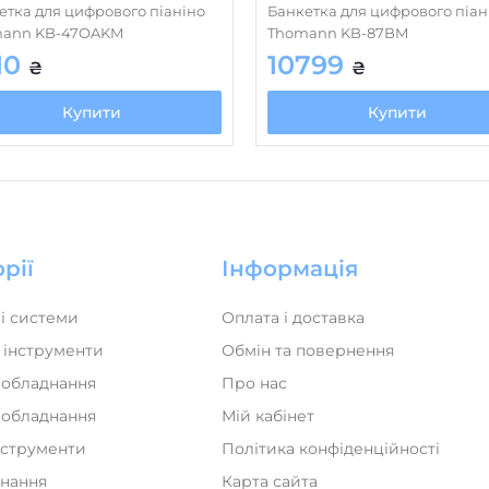
ann KB-47OAKM
Thomann KB-87BM
10
10799
₴
₴
Купити
Купити
рії
Інформація
і системи
Оплата і доставка
 інструменти
Обмін та повернення
 обладнання
Про нас
а обладнання
Мій кабінет
нструменти
Політика конфіденційності
днання
Карта сайта
нструменти