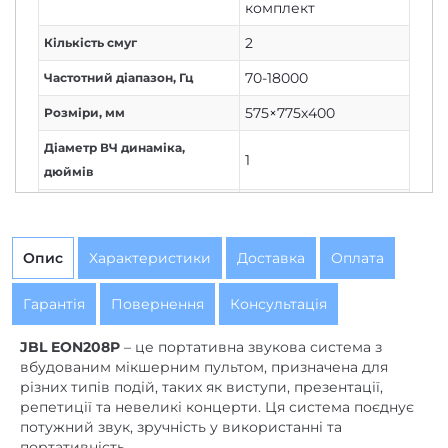
комплект
2
Кількість смуг
70-18000
Частотний діапазон, Гц
575×775х400
Розміри, мм
Діаметр ВЧ динаміка,
1
дюймів
Діаметр СЧ динаміка,
ні
дюймів
Опис
Характеристики
Доставка
Оплата
Діаметр НЧ динаміка,
8
дюймів
Гарантія
Повернення
Консультація
Bluetooth
Інтерфейси
JBL EON208P
– це портативна звукова система з
вбудованим мікшерним пультом, призначена для
різних типів подій, таких як виступи, презентації,
репетиції та невеликі концерти. Ця система поєднує
потужний звук, зручність у використанні та
портативність.