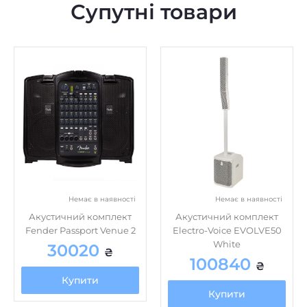
Супутні товари
Немає в наявності
Немає в наявності
Акустичний комплект
Акустичний комплект
Fender Passport Venue 2
Electro-Voice EVOLVE50
White
30020
₴
100840
₴
Купити
Купити