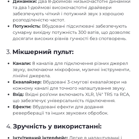
Динаміки:
Два 8-дюймові низькочастотні динаміки
та два 1-дюймові високочастотні драйвери
забезпечують чіткий і потужний звук з хорошою
розподіленістю частот.
Потужність:
Вбудовані підсилювачі забезпечують
сумарну вихідну потужність 300 ватів, що дозволяє
досягати високих рівнів гучності без спотворень.
3.
Мікшерний пульт:
Канали:
8 каналів для підключення різних джерел
звуку, включаючи мікрофони, музичні інструменти,
лінійні джерела.
Еквалайзер:
Вбудовані 3-смугові еквалайзери на
кожному каналі для точного налаштування звуку.
Вхід:
Вхідні роз’єми включають XLR, 1/4″ TRS та RCA,
що забезпечує універсальність підключення.
Ефекти:
Вбудовані ефекти для додання
реверберації та інших звукових обробок.
4.
Зручність у використанні:
Інтуїтивний інтерфейс:
Легке в налаштуванні і