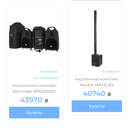
В наявності
В наявності
під замовлення
Акустичний комплект
Mackie SRM FLEX
Акустичний комплект
Behringer PPA2000BT
40740
₴
43970
₴
Купити
Купити