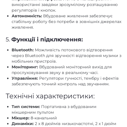
використанні завдяки зрозумілому розташуванню
регуляторів і кнопок.
Автономність:
Вбудоване живлення забезпечує
стабільну роботу без потреби в зовнішніх джерелах
живлення.
5.
Функції і підключення:
Bluetooth:
Можливість потокового відтворення
через Bluetooth для зручності відтворення музики з
мобільних пристроїв.
Моніторинг:
Вбудований моніторний вихід для
прослуховування звуку в реальному часі.
Управління:
Регулятори гучності, тембру і ефектів
забезпечують точний контроль над звучанням.
Технічні характеристики:
Тип системи:
Портативна з вбудованим
мікшерним пультом
Мікшер:
8-канальний
Динаміки:
2 x 8 дюймів низькочастотні, 2 x 1 дюйм