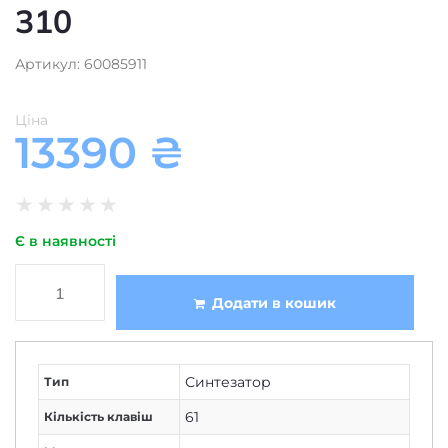
310
Артикул: 60085911
Ціна
13390
₴
★
★
★
★
★
Є в наявності
Додати в кошик
Синтезатор
Тип
61
Кількість клавіш