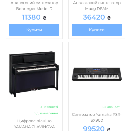
Аналоговий синтезатор
Аналоговий синтезатор
Behringer Model D
Moog DFAM
11380
36420
₴
₴
Купити
Купити
В наявності
В наявності
під замовлення
Синтезатор Yamaha PSR-
SX900
Цифрове піаніно
YAMAHA CLAVINOVA
99520
₴