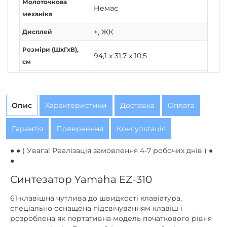
Молоточкова
Немає
механіка
+
,
ЖК
Дисплей
Розміри (ШxГхВ),
94,1 x 31,7 х 10,5
см
Чутливість
клавіатури до
Є
швидкості
Опис
Характеристики
Доставка
Оплата
натискання
Гарантія
Повернення
Консультація
базовий
Рівень
● ● ( Увага! Реалізація замовлення 4-7 робочих днів ) ●
ні
Мікрофон
●
DSP – 41 тип
,
Harmony – 26
Синтезатор Yamaha EZ-310
типів
,
майстер-еквалайзер –
Ефекти
5 типів
,
реверберація – 15
61-клавішна чутлива до швидкості клавіатура,
типів
,
хорус – 7 типів
спеціально оснащена підсвічуванням клавіш і
розроблена як портативна модель початкового рівня
Автоакомпанемент,