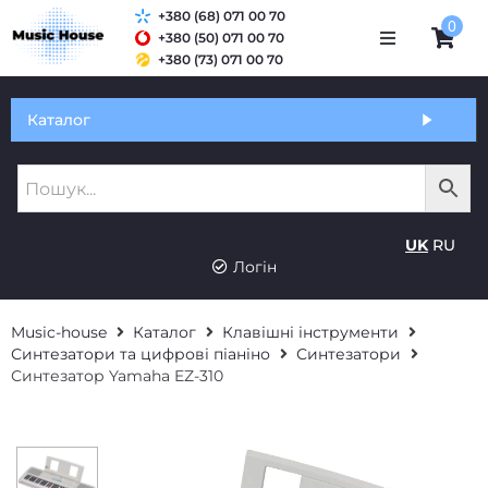
+380 (68) 071 00 70
0
+380 (50) 071 00 70
+380 (73) 071 00 70
Обмін та гарантія
Каталог
Оплата і доставка
Про нас
UK
RU
Контакти
Логін
Music-house
Каталог
Клавішні інструменти
Синтезатори та цифрові піаніно
Синтезатори
Синтезатор Yamaha EZ-310