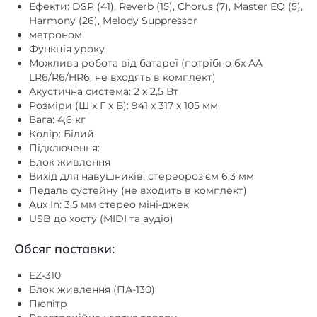
Ефекти: DSP (41), Reverb (15), Chorus (7), Master EQ (5),
Harmony (26), Melody Suppressor
метроном
Функція уроку
Можлива робота від батареї (потрібно 6x AA
LR6/R6/HR6, не входять в комплект)
Акустична система: 2 х 2,5 Вт
Розміри (Ш x Г x В): 941 x 317 x 105 мм
Вага: 4,6 кг
Колір: Білий
Підключення:
Блок живлення
Вихід для навушників: стереороз’єм 6,3 мм
Педаль сустейну (не входить в комплект)
Aux In: 3,5 мм стерео міні-джек
USB до хосту (MIDI та аудіо)
Обсяг поставки:
EZ-310
Блок живлення (ПА-130)
Пюпітр