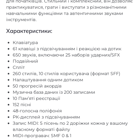
для початківців. Стильний і комплексний, він дозволяє
260
,
10 користувачів
кількість стилів
практикуватися, грати і виступати з різноманітними
навчальними функціями та автентичними звуками
Кількість треків
інструментів.
2
для запису
Характеристики:
Кількість
10000 нот
,
5 композицій
композицій і нот
Клавіатура
61 клавіші з підсвічуванням і реакцією на дотик
записи
650 звуків, включаючи 25 наборів ударних/SFX
Лінійний
Подвійний
Є
Спліт
аудіовихід
260 стилів, 10 стилів користувача (формат SFF)
Акустична система,
Налаштування одним дотиком
50 прогресій акордів
кількість динаміків
2/12 см/2х2
,
5 Вт
Музична база даних із 200 записами
/ розмір /
10 Пам’яті реєстрації
потужність
152 пісні
48-голосна поліфонія
Є
Лінійний аудіовхід
РК-дисплей з підсвічуванням
Запис MIDI: 5 пісень по 2 доріжки кожна у вашому
власному форматі файлу
MIDI-програвач: SMF 0 & 1