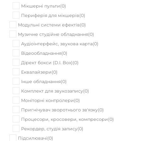
Мікшерні пульти
(
0
)
Периферія для мікшерів
(
0
)
Модульні системи ефектів
(
0
)
Музичне студійне обладнання
(
0
)
Аудіоінтерфейс, звукова карта
(
0
)
Відеообладнання
(
0
)
Дірект бокси (D.I. Box)
(
0
)
Еквалайзери
(
0
)
Інше обладнання
(
0
)
Комплект для звукозапису
(
0
)
Моніторні контролери
(
0
)
Пригнічувач зворотнього зв'язку
(
0
)
Процесори, кросовери, компресори
(
0
)
Рекордер, студія запису
(
0
)
Підсилювачі
(
0
)