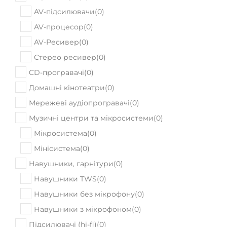
AV-підсилювачи
(
0
)
AV-процесор
(
0
)
AV-Ресивер
(
0
)
Стерео ресивер
(
0
)
CD-програвачі
(
0
)
Домашні кінотеатри
(
0
)
Мережеві аудіопрогравачі
(
0
)
Музичні центри та мікросистеми
(
0
)
Мікросистема
(
0
)
Мінісистема
(
0
)
Навушники, гарнітури
(
0
)
Навушники TWS
(
0
)
Навушники без мікрофону
(
0
)
Навушники з мікрофоном
(
0
)
Підсилювачі (hi-fi)
(
0
)