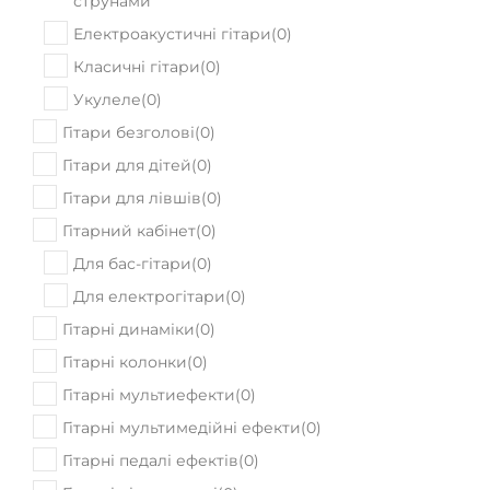
струнами
Електроакустичні гітари
(
0
)
Класичні гітари
(
0
)
Укулеле
(
0
)
Гітари безголові
(
0
)
Гітари для дітей
(
0
)
Гітари для лівшів
(
0
)
Гітарний кабінет
(
0
)
Для бас-гітари
(
0
)
Для електрогітари
(
0
)
Гітарні динаміки
(
0
)
Гітарні колонки
(
0
)
Гітарні мультиефекти
(
0
)
Гітарні мультимедійні ефекти
(
0
)
Гітарні педалі ефектів
(
0
)