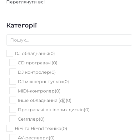
Переглянути всі
Категорії
DJ обладнання
(
0
)
CD програвачі
(
0
)
DJ контролер
(
0
)
DJ мікшерні пульти
(
0
)
MIDI-контролер
(
0
)
Інше обладнання (dj)
(
0
)
Програвачі вінілових дисків
(
0
)
Семплер
(
0
)
HiFi та HiEnd техніка
(
0
)
AV-ресивери
(
0
)