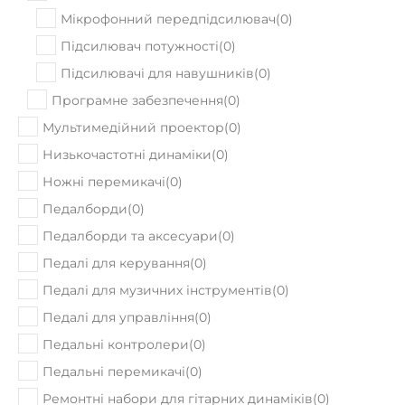
Мікрофонний передпідсилювач
(
0
)
Підсилювач потужності
(
0
)
Підсилювачі для навушників
(
0
)
Програмне забезпечення
(
0
)
Мультимедійний проектор
(
0
)
Низькочастотні динаміки
(
0
)
Ножні перемикачі
(
0
)
Педалборди
(
0
)
Педалборди та аксесуари
(
0
)
Педалі для керування
(
0
)
Педалі для музичних інструментів
(
0
)
Педалі для управління
(
0
)
Педальні контролери
(
0
)
Педальні перемикачі
(
0
)
Ремонтні набори для гітарних динаміків
(
0
)