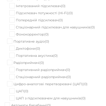
Інтегрований підсилювач
(
0
)
Підсилювач потужності (Hi-Fi)
(
0
)
Попередній підсилювач
(
0
)
Стаціонарний підсилювач для навушників
(
0
)
Фонокорректор
(
0
)
Портативне аудіо
(
0
)
Диктофони
(
0
)
Портативна акустика
(
0
)
Радіоприймачі
(
0
)
Портативний радіоприймач
(
0
)
Стаціонарний радіоприймач
(
0
)
Цифро-аналогові перетворювачі (ЦАП)
(
0
)
ЦАП
(
0
)
ЦАП з підсилювачем для навушників
(
0
)
Автомати барабанні
(
0
)