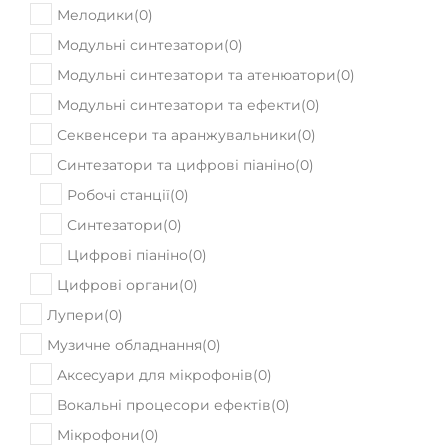
Мелодики
(
0
)
Модульні синтезатори
(
0
)
Модульні синтезатори та атенюатори
(
0
)
Модульні синтезатори та ефекти
(
0
)
Секвенсери та аранжувальники
(
0
)
Синтезатори та цифрові піаніно
(
0
)
Робочі станції
(
0
)
Синтезатори
(
0
)
Цифрові піаніно
(
0
)
Цифрові органи
(
0
)
Лупери
(
0
)
Музичне обладнання
(
0
)
Аксeсуари для мікрофонів
(
0
)
Вокальні процесори ефектів
(
0
)
Мікрофони
(
0
)