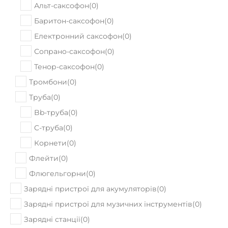
Альт-саксофон
(
0
)
Баритон-саксофон
(
0
)
Електронний саксофон
(
0
)
Сопрано-саксофон
(
0
)
Тенор-саксофон
(
0
)
Тромбони
(
0
)
Труба
(
0
)
Bb-труба
(
0
)
C-труба
(
0
)
Корнети
(
0
)
Флейти
(
0
)
Флюгельгорни
(
0
)
Зарядні пристрої для акумуляторів
(
0
)
Зарядні пристрої для музичних інструментів
(
0
)
Зарядні станції
(
0
)