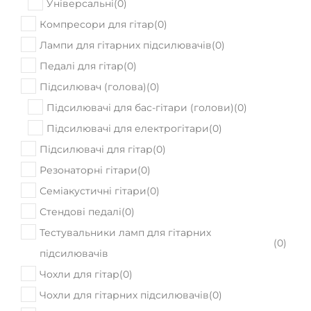
Універсальні
(
0
)
Компресори для гітар
(
0
)
Лампи для гітарних підсилювачів
(
0
)
Педалі для гітар
(
0
)
Підсилювач (голова)
(
0
)
Підсилювачі для бас-гітари (голови)
(
0
)
Підсилювачі для електрогітари
(
0
)
Підсилювачі для гітар
(
0
)
Резонаторні гітари
(
0
)
Семіакустичні гітари
(
0
)
Стендові педалі
(
0
)
Тестувальники ламп для гітарних
(
0
)
підсилювачів
Чохли для гітар
(
0
)
Чохли для гітарних підсилювачів
(
0
)