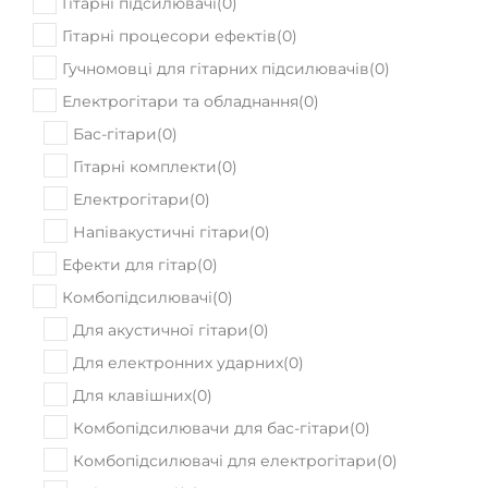
Гітарні підсилювачі
(
0
)
Гітарні процесори ефектів
(
0
)
Гучномовці для гітарних підсилювачів
(
0
)
Електрогітари та обладнання
(
0
)
Бас-гітари
(
0
)
Гітарні комплекти
(
0
)
Електрогітари
(
0
)
Напівакустичні гітари
(
0
)
Ефекти для гітар
(
0
)
Комбопідсилювачі
(
0
)
Для акустичної гітари
(
0
)
Для електронних ударних
(
0
)
Для клавішних
(
0
)
Комбопідсилювачи для бас-гітари
(
0
)
Комбопідсилювачі для електрогітари
(
0
)