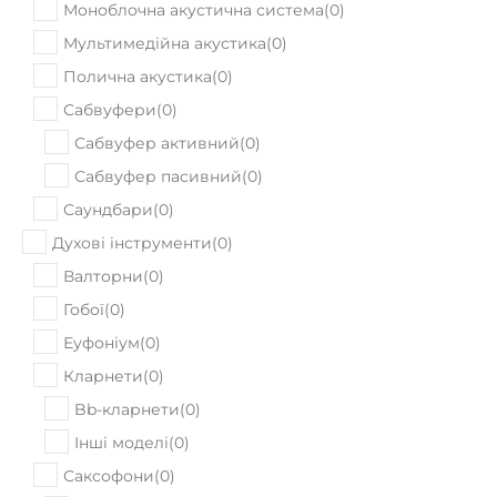
Моноблочна акустична система
(
0
)
Мультимедійна акустика
(
0
)
Полична акустика
(
0
)
Сабвуфери
(
0
)
Сабвуфер активний
(
0
)
Сабвуфер пасивний
(
0
)
Саундбари
(
0
)
Духові інструменти
(
0
)
Валторни
(
0
)
Гобої
(
0
)
Еуфоніум
(
0
)
Кларнети
(
0
)
Bb-кларнети
(
0
)
Інші моделі
(
0
)
Саксофони
(
0
)