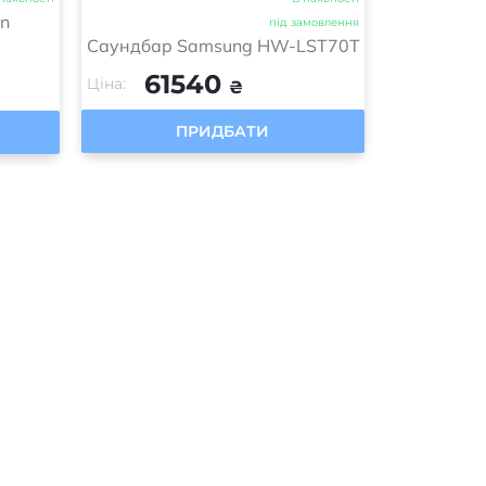
on
під замовлення
Саундбар Samsung HW-LST70T
61540
Ціна:
₴
ПРИДБАТИ