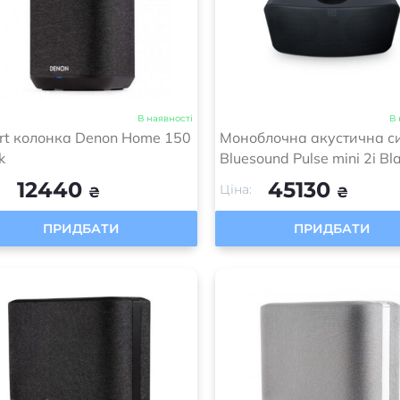
В наявності
В 
rt колонка Denon Home 150
Моноблочна акустична с
k
Bluesound Pulse mini 2i Bl
12440
45130
:
Ціна:
₴
₴
ПРИДБАТИ
ПРИДБАТИ