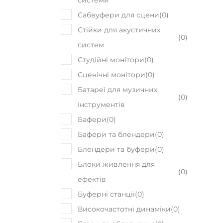
системи
Сабвуфери для сцени
(
0
)
Стійки для акустичних
(
0
)
систем
Студійні монітори
(
0
)
Сценічні монітори
(
0
)
Батареї для музичних
(
0
)
інструментів
Бафери
(
0
)
Бафери та блендери
(
0
)
Блендери та буфери
(
0
)
Блоки живлення для
(
0
)
ефектів
Буферні станції
(
0
)
Високочастотні динаміки
(
0
)