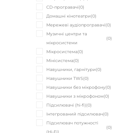
CD-програвачі
(
0
)
Домашні кінотеатри
(
0
)
Мережеві аудіопрогравачі
(
0
)
Музичні центри та
(
0
)
мікросистеми
Мікросистема
(
0
)
Мінісистема
(
0
)
Навушники, гарнітури
(
0
)
Навушники TWS
(
0
)
Навушники без мікрофону
(
0
)
Навушники з мікрофоном
(
0
)
Підсилювачі (hi-fi)
(
0
)
Інтегрований підсилювач
(
0
)
Підсилювач потужності
(
0
)
(Hi-Fi)