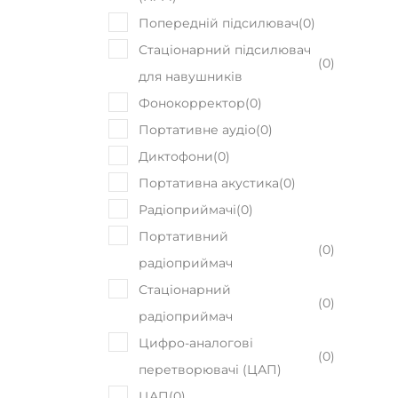
Попередній підсилювач
(
0
)
Стаціонарний підсилювач
(
0
)
для навушників
Фонокорректор
(
0
)
Портативне аудіо
(
0
)
Диктофони
(
0
)
Портативна акустика
(
0
)
Радіоприймачі
(
0
)
Портативний
(
0
)
радіоприймач
Стаціонарний
(
0
)
радіоприймач
Цифро-аналогові
(
0
)
перетворювачі (ЦАП)
ЦАП
(
0
)