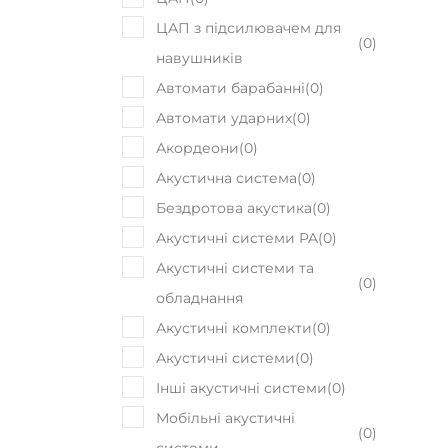
ЦАП з підсилювачем для
(
0
)
навушників
Автомати барабанні
(
0
)
Автомати ударних
(
0
)
Акордеони
(
0
)
Акустична система
(
0
)
Бездротова акустика
(
0
)
Акустичні системи PA
(
0
)
Акустичні системи та
(
0
)
обладнання
Акустичні комплекти
(
0
)
Акустичні системи
(
0
)
Інші акустичні системи
(
0
)
Мобільні акустичні
(
0
)