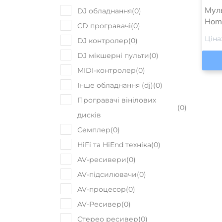
Мул
DJ обладнання
(
0
)
Hom
CD програвачі
(
0
)
Ціна
DJ контролер
(
0
)
DJ мікшерні пульти
(
0
)
MIDI-контролер
(
0
)
Інше обладнання (dj)
(
0
)
Програвачі вінілових
(
0
)
дисків
Семплер
(
0
)
HiFi та HiEnd техніка
(
0
)
AV-ресивери
(
0
)
AV-підсилювачи
(
0
)
AV-процесор
(
0
)
AV-Ресивер
(
0
)
Стерео ресивер
(
0
)