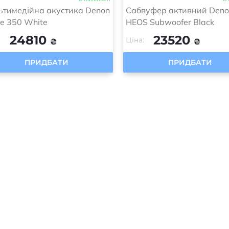
ьтимедійна акустика Denon
Сабвуфер активний Den
e 350 White
HEOS Subwoofer Black
24810
23520
:
Ціна:
₴
₴
ПРИДБАТИ
ПРИДБАТИ