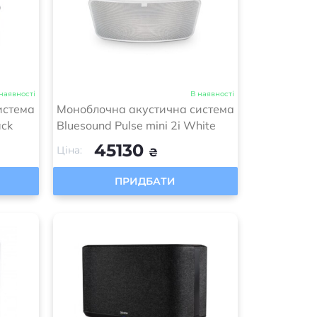
наявності
В наявності
истема
Моноблочна акустична система
ack
Bluesound Pulse mini 2i White
45130
Ціна:
₴
ПРИДБАТИ