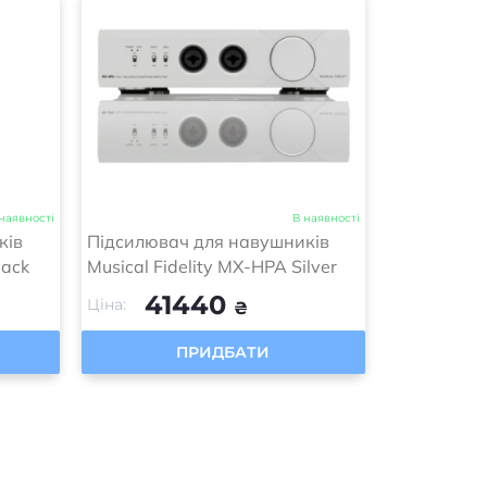
наявності
В наявності
ків
Підсилювач для навушників
lack
Musical Fidelity MX-HPA Silver
41440
Ціна:
₴
ПРИДБАТИ