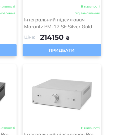
наявності
В наявності
амовлення
під замовлення
Інтегральний підсилювач
Marantz PM-12 SE Silver Gold
214150
Ціна:
₴
ПРИДБАТИ
наявності
В наявності
 Pro-
Інтегральний підсилювач Pro-