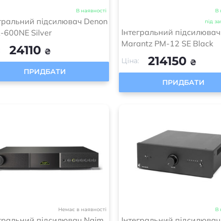
В наявності
В 
гральний підсилювач Denon
під з
Інтегральний підсилювач
600NE Silver
Marantz PM-12 SE Black
24110
:
₴
214150
Ціна:
₴
ПРИДБАТИ
ПРИДБАТИ
Немає в наявності
В 
гральний підсилювач Naim
Інтегральний підсилювач