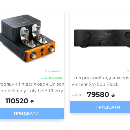
В наявності
В 
Інтегральний підсилювач
під замовлення
гральний підсилювач Unison
Vincent SV-500 Black
arch Simply Italy USB Cherry
79580
Ціна:
₴
110520
:
₴
ПРИДБАТИ
ПРИДБАТИ