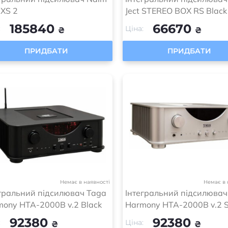
 XS 2
Ject STEREO BOX RS Black
185840
66670
:
Ціна:
₴
₴
ПРИДБАТИ
ПРИДБАТИ
Немає в наявності
Немає в 
гральний підсилювач Taga
Інтегральний підсилювач
ony HTA-2000B v.2 Black
Harmony HTA-2000B v.2 S
92380
92380
:
Ціна:
₴
₴