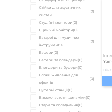
Сабвуфери для сцени
(
0
)
Стійки для акустичних
(
0
)
систем
Студійні монітори
(
0
)
Сценічні монітори
(
0
)
Батареї для музичних
(
0
)
інструментів
Бафери
(
0
)
Інте
Бафери та блендери
(
0
)
Yam
Блендери та буфери
(
0
)
Ціна
Блоки живлення для
(
0
)
ефектів
Буферні станції
(
0
)
Високочастотні динаміки
(
0
)
Гітари та обладнання
(
0
)