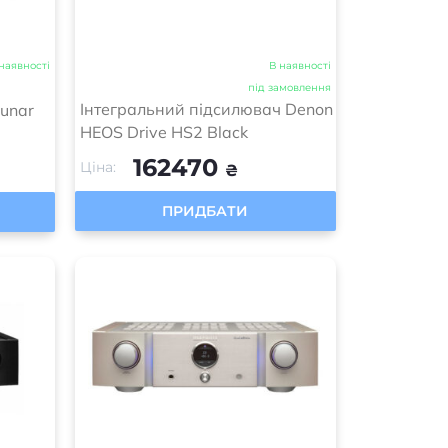
наявності
В наявності
під замовлення
Інтегральний підсилювач Denon
unar
HEOS Drive HS2 Black
162470
Ціна:
₴
ПРИДБАТИ