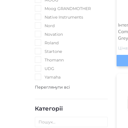
MOOG
Moog GRANDMOTHER
Native Instruments
Інте
Nord
Camb
Novation
Gre
Roland
Ціна
Startone
Thomann
UDG
Yamaha
Переглянути всі
Категорії