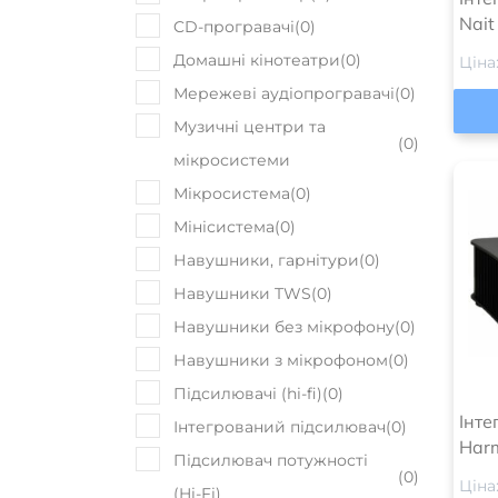
Nait
CD-програвачі
(
0
)
Домашні кінотеатри
(
0
)
Ціна
Мережеві аудіопрогравачі
(
0
)
Музичні центри та
(
0
)
мікросистеми
Мікросистема
(
0
)
Мінісистема
(
0
)
Навушники, гарнітури
(
0
)
Навушники TWS
(
0
)
Навушники без мікрофону
(
0
)
Навушники з мікрофоном
(
0
)
Підсилювачі (hi-fi)
(
0
)
Інте
Інтегрований підсилювач
(
0
)
Harm
Підсилювач потужності
(
0
)
Ціна
(Hi-Fi)