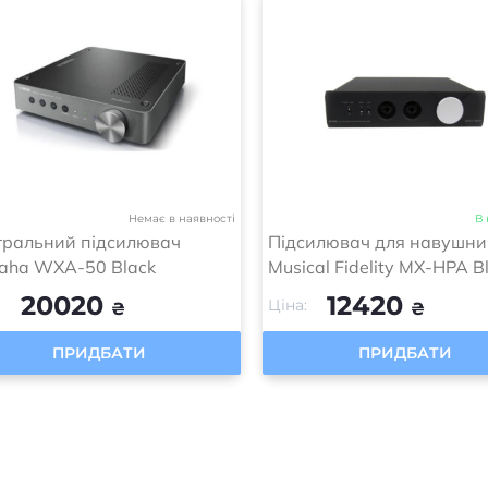
Немає в наявності
В 
гральний підсилювач
Підсилювач для навушни
aha WXA-50 Black
Musical Fidelity MX-HPA B
20020
12420
:
Ціна:
₴
₴
ПРИДБАТИ
ПРИДБАТИ