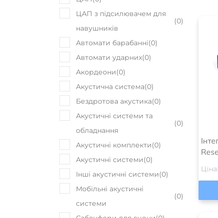
ЦАП з підсилювачем для
(
0
)
навушників
Автомати барабанні
(
0
)
Автомати ударних
(
0
)
Акордеони
(
0
)
Акустична система
(
0
)
Бездротова акустика
(
0
)
Акустичні системи та
(
0
)
обладнання
Інте
Акустичні комплекти
(
0
)
Rese
Акустичні системи
(
0
)
Ціна
Інші акустичні системи
(
0
)
Мобільні акустичні
(
0
)
системи