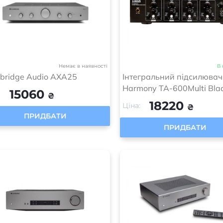
Немає в наявності
В 
bridge Audio AXA25
Інтегральний підсилювач
Harmony TA-600Multi Bla
15060
:
₴
18220
Ціна:
₴
ПРИДБАТИ
ПРИДБАТИ