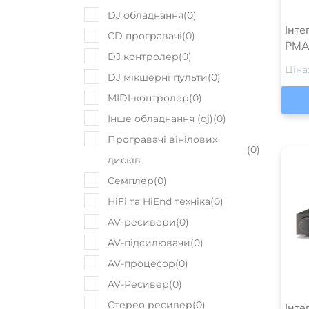
DJ обладнання
(
0
)
Інте
CD програвачі
(
0
)
PMA-
DJ контролер
(
0
)
Ціна
DJ мікшерні пульти
(
0
)
MIDI-контролер
(
0
)
Інше обладнання (dj)
(
0
)
Програвачі вінілових
(
0
)
дисків
Семплер
(
0
)
HiFi та HiEnd техніка
(
0
)
AV-ресивери
(
0
)
AV-підсилювачи
(
0
)
AV-процесор
(
0
)
AV-Ресивер
(
0
)
Стерео ресивер
(
0
)
Інте