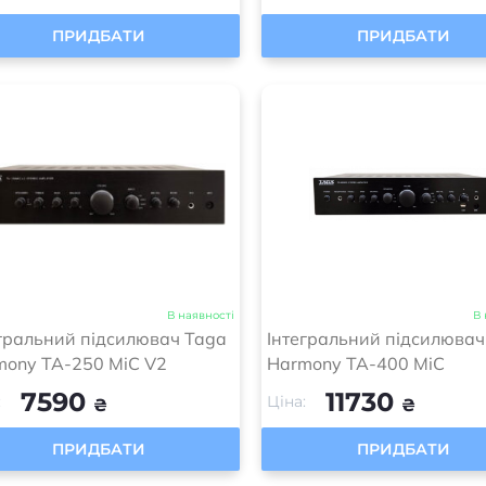
ПРИДБАТИ
ПРИДБАТИ
В наявності
В 
гральний підсилювач Taga
Інтегральний підсилювач
mony TA-250 MiC V2
Harmony TA-400 MiC
7590
11730
:
Ціна:
₴
₴
ПРИДБАТИ
ПРИДБАТИ