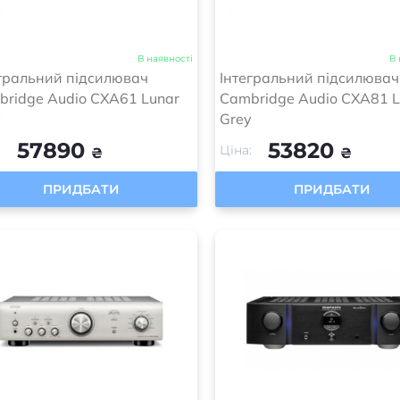
В наявності
В 
гральний підсилювач
Інтегральний підсилювач
ridge Audio CXA61 Lunar
Cambridge Audio CXA81 L
y
Grey
57890
53820
:
Ціна:
₴
₴
ПРИДБАТИ
ПРИДБАТИ