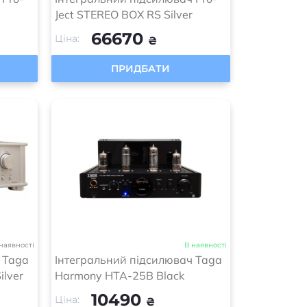
Ject STEREO BOX RS Silver
66670
Ціна:
₴
ПРИДБАТИ
наявності
В наявності
 Taga
Інтегральний підсилювач Taga
ilver
Harmony HTA-25B Black
10490
Ціна:
₴