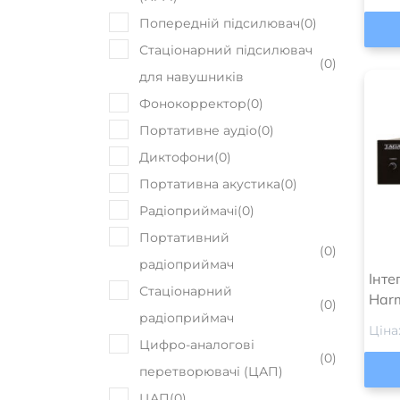
Попередній підсилювач
(
0
)
Стаціонарний підсилювач
(
0
)
для навушників
Фонокорректор
(
0
)
Портативне аудіо
(
0
)
Диктофони
(
0
)
Портативна акустика
(
0
)
Радіоприймачі
(
0
)
Портативний
(
0
)
радіоприймач
Інте
Стаціонарний
Har
(
0
)
радіоприймач
Ціна
Цифро-аналогові
(
0
)
перетворювачі (ЦАП)
ЦАП
(
0
)