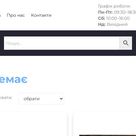
Графік роботи:
Пн-Пт:
09:30–18:3
а
Про нас
Контакти
Сб:
10:00–16:00
Нд:
Вихідний
емає
увати: