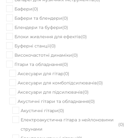
Бафери та блендери
(
0
)
Блендери та буфери
(
0
)
Блоки живлення для ефектів
(
0
)
Буферні станції
(
0
)
Високочастотні динаміки
(
0
)
Гітари та обладнання
(
0
)
Аксесуари для гітар
(
0
)
Аксесуари для комбопідсилювачів
(
0
)
Аксесуари для підсилювачів
(
0
)
Акустичні гітари та обладнання
(
0
)
Акустичні гітари
(
0
)
Електроакустична гітара з нейлоновими
(
0
)
струнами
Електроакустичні гітари
(
0
)
Класичні гітари
(
0
)