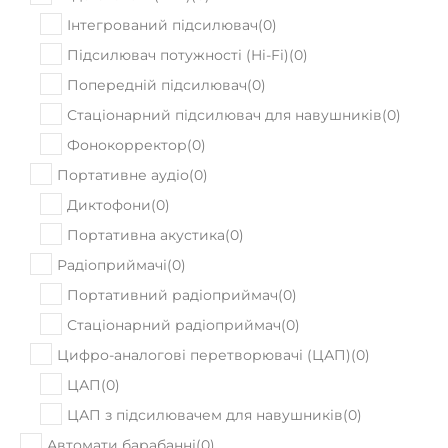
Підсилювач потужності (Hi-Fi)
(
0
)
Попередній підсилювач
(
0
)
Стаціонарний підсилювач для навушників
(
0
)
Фонокорректор
(
0
)
Портативне аудіо
(
0
)
Диктофони
(
0
)
Портативна акустика
(
0
)
Радіоприймачі
(
0
)
Портативний радіоприймач
(
0
)
Стаціонарний радіоприймач
(
0
)
Цифро-аналогові перетворювачі (ЦАП)
(
0
)
ЦАП
(
0
)
ЦАП з підсилювачем для навушників
(
0
)
Автомати барабанні
(
0
)
Автомати ударних
(
0
)