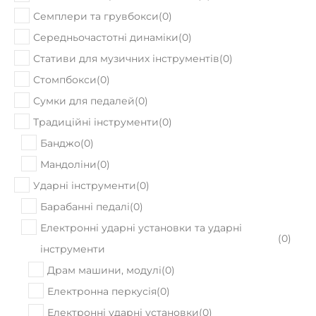
Середньочастотні динаміки
(
0
)
Стативи для музичних інструментів
(
0
)
Стомпбокси
(
0
)
Сумки для педалей
(
0
)
Традиційні інструменти
(
0
)
Банджо
(
0
)
Мандоліни
(
0
)
Ударні інструменти
(
0
)
Барабанні педалі
(
0
)
Електронні ударні установки та ударні
(
0
)
інструменти
Драм машини, модулі
(
0
)
Електронна перкусія
(
0
)
Електронні ударні установки
(
0
)
Педи
(
0
)