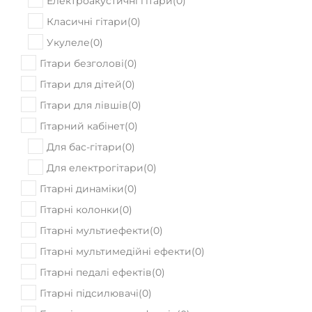
Укулеле
(
0
)
Гітари безголові
(
0
)
Гітари для дітей
(
0
)
Гітари для лівшів
(
0
)
Гітарний кабінет
(
0
)
Для бас-гітари
(
0
)
Для електрогітари
(
0
)
Гітарні динаміки
(
0
)
Гітарні колонки
(
0
)
Гітарні мультиефекти
(
0
)
Гітарні мультимедійні ефекти
(
0
)
Гітарні педалі ефектів
(
0
)
Гітарні підсилювачі
(
0
)
Гітарні процесори ефектів
(
0
)
Гучномовці для гітарних підсилювачів
(
0
)