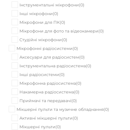
Мікрофони для ПК
(
0
)
Мікрофони для фото та відеокамери
(
0
)
Студійні мікрофони
(
0
)
Мікрофонні радіосистеми
(
0
)
Аксесуари для радіосистем
(
0
)
Інструментальна радіосистема
(
0
)
Інші радіосистеми
(
0
)
Мікрофонна радіосистема
(
0
)
Накамерна радіосистема
(
0
)
Приймачі та передавачі
(
0
)
Мікшерні пульти та музичне обладнання
(
0
)
Активні мікшерні пульти
(
0
)
Мікшерні пульти
(
0
)
Периферія для мікшерів
(
0
)
Модульні системи ефектів
(
0
)