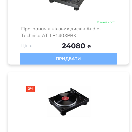
В наявності
Програвач вінілових дисків Audio-
Technica AT-LP140XPBK
24080
Ціна:
₴
ПРИДБАТИ
0%
В наявності
Програвач вінілових дисків Audio-