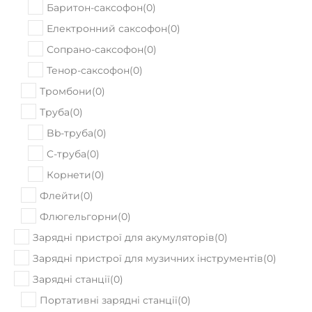
Сопрано-саксофон
(
0
)
Тенор-саксофон
(
0
)
Тромбони
(
0
)
Труба
(
0
)
Bb-труба
(
0
)
C-труба
(
0
)
Корнети
(
0
)
Флейти
(
0
)
Флюгельгорни
(
0
)
Зарядні пристрої для акумуляторів
(
0
)
Зарядні пристрої для музичних інструментів
(
0
)
Зарядні станції
(
0
)
Портативні зарядні станції
(
0
)
Кабелі та аксесуари
(
0
)
Аксесуари для педалбордів
(
0
)