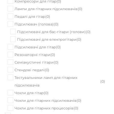
Педалі для гітар
(
0
)
Підсилювач (голова)
(
0
)
Підсилювачі для бас-гітари (голови)
(
0
)
Підсилювачі для електрогітари
(
0
)
Підсилювачі для гітар
(
0
)
Резонаторні гітари
(
0
)
Семіакустичні гітари
(
0
)
Стендові педалі
(
0
)
Тестувальники ламп для гітарних
(
0
)
підсилювачів
Чохли для гітар
(
0
)
Чохли для гітарних підсилювачів
(
0
)
Чохли для гітарних процесорів
(
0
)
Гітарний атенюатор
(
0
)
Горни
(
0
)