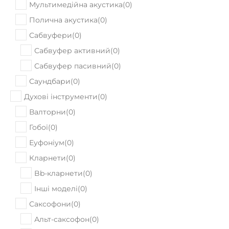
Сабвуфери
(
0
)
Сабвуфер активний
(
0
)
Сабвуфер пасивний
(
0
)
Саундбари
(
0
)
Духові інструменти
(
0
)
Валторни
(
0
)
Гобої
(
0
)
Еуфоніум
(
0
)
Кларнети
(
0
)
Bb-кларнети
(
0
)
Інші моделі
(
0
)
Саксофони
(
0
)
Альт-саксофон
(
0
)
Баритон-саксофон
(
0
)
Електронний саксофон
(
0
)