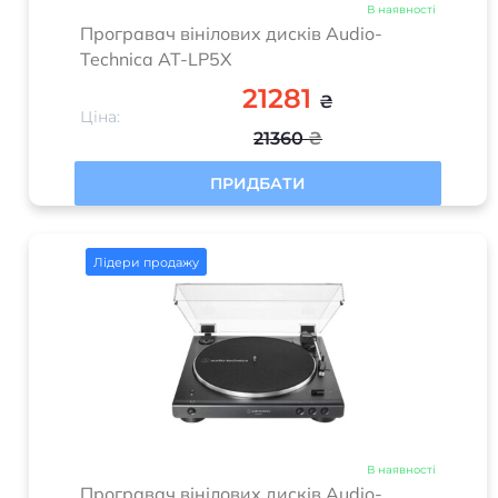
Technica AT-LP5X
21281
₴
Ціна:
21360
₴
ПРИДБАТИ
Лідери продажу
В наявності
Програвач вінілових дисків Audio-
Technica AT-LP60XBT Black