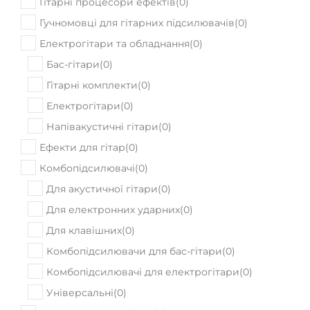
Електрогітари та обладнання
(
0
)
Бас-гітари
(
0
)
Гітарні комплекти
(
0
)
Електрогітари
(
0
)
Напівакустичні гітари
(
0
)
Ефекти для гітар
(
0
)
Комбопідсилювачі
(
0
)
Для акустичної гітари
(
0
)
Для електронних ударних
(
0
)
Для клавішних
(
0
)
Комбопідсилювачи для бас-гітари
(
0
)
Комбопідсилювачі для електрогітари
(
0
)
Універсальні
(
0
)
Компресори для гітар
(
0
)
Лампи для гітарних підсилювачів
(
0
)