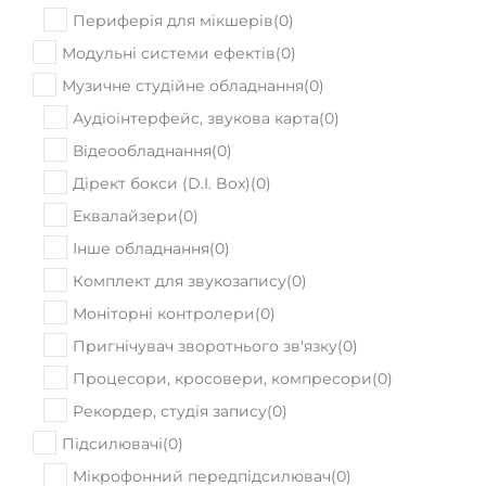
Музичне студійне обладнання
(
0
)
Аудіоінтерфейс, звукова карта
(
0
)
Відеообладнання
(
0
)
Дірект бокси (D.I. Box)
(
0
)
Еквалайзери
(
0
)
Інше обладнання
(
0
)
Комплект для звукозапису
(
0
)
Моніторні контролери
(
0
)
Пригнічувач зворотнього зв'язку
(
0
)
Процесори, кросовери, компресори
(
0
)
Рекордер, студія запису
(
0
)
Підсилювачі
(
0
)
Мікрофонний передпідсилювач
(
0
)
Підсилювач потужності
(
0
)