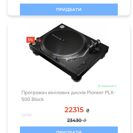
5%
В наявності
Програвач вінілових дисків Pioneer PLX-
500 Black
22315
₴
Ціна:
23430
₴
ПРИДБАТИ