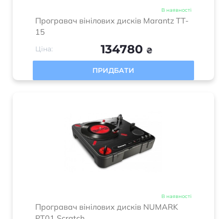
15
134780
Ціна:
₴
ПРИДБАТИ
В наявності
Програвач вінілових дисків NUMARK
PT01 Scratch
7750
Ціна:
₴