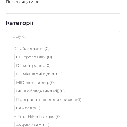
Категорії
DJ обладнання
(
0
)
CD програвачі
(
0
)
DJ контролер
(
0
)
DJ мікшерні пульти
(
0
)
MIDI-контролер
(
0
)
Інше обладнання (dj)
(
0
)
Програвачі вінілових дисків
(
0
)
Семплер
(
0
)
HiFi та HiEnd техніка
(
0
)
AV-ресивери
(
0
)
AV-підсилювачи
(
0
)