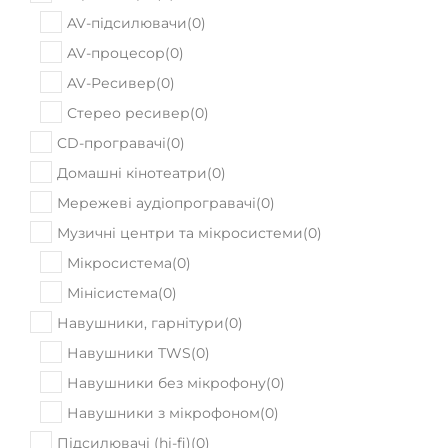
AV-процесор
(
0
)
AV-Ресивер
(
0
)
Стерео ресивер
(
0
)
CD-програвачі
(
0
)
Домашні кінотеатри
(
0
)
Мережеві аудіопрогравачі
(
0
)
Музичні центри та мікросистеми
(
0
)
Мікросистема
(
0
)
Мінісистема
(
0
)
Навушники, гарнітури
(
0
)
Навушники TWS
(
0
)
Навушники без мікрофону
(
0
)
Навушники з мікрофоном
(
0
)
Підсилювачі (hi-fi)
(
0
)
Інтегрований підсилювач
(
0
)