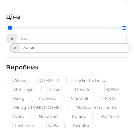
Ціна
₴
₴
Виробник
Alesis
ATHLETIC
Audio-Technica
Behringer
Casio
Devialet
KAWAI
Korg
Kurzweil
Marshall
MOOG
Moog GRANDMOTHER
Native Instruments
Nord
Novation
Roland
Startone
Thomann
UDG
Yamaha
Переглянути всі