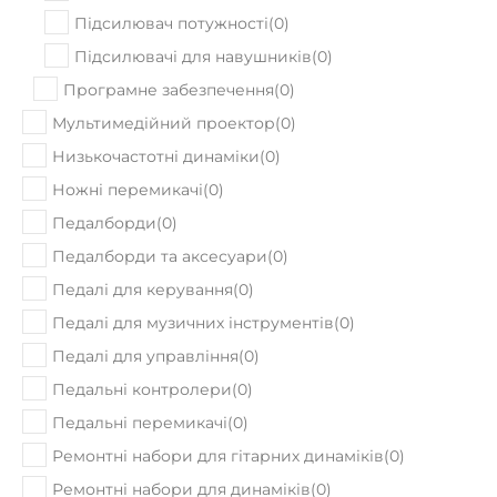
Підсилювачі для навушників
(
0
)
Програмне забезпечення
(
0
)
Мультимедійний проектор
(
0
)
Низькочастотні динаміки
(
0
)
Ножні перемикачі
(
0
)
Педалборди
(
0
)
Педалборди та аксесуари
(
0
)
Педалі для керування
(
0
)
Педалі для музичних інструментів
(
0
)
Педалі для управління
(
0
)
Педальні контролери
(
0
)
Педальні перемикачі
(
0
)
Ремонтні набори для гітарних динаміків
(
0
)
Ремонтні набори для динаміків
(
0
)
Семплери та грувбокси
(
0
)