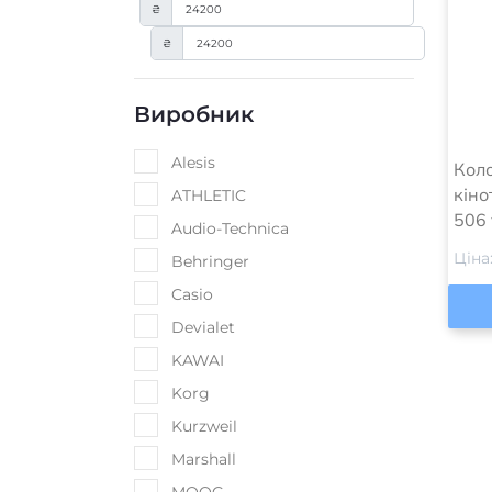
₴
₴
Категорії
Кол
кіно
506 v
Домашнє аудіо
(
0
)
Ціна
Колонки для домашнього
(
2
)
кінотеатру
Акустичні системи 5.1
(
2
)