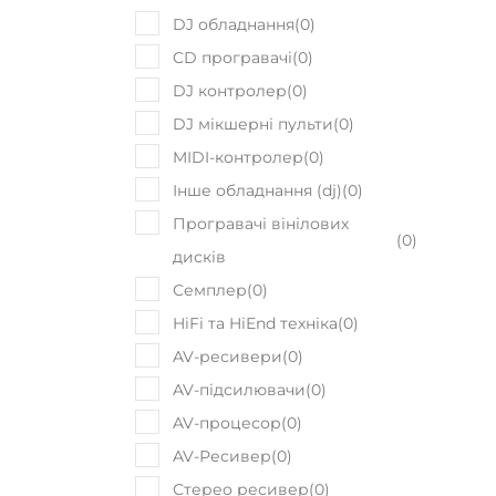
створення унікального
Музичне
простору для музичних
Гітари т
ентузіастів та професіоналів.
Ударні і
Це було відповіддю на
DJ обла
відсутність спеціалізованого
Духові і
інтернет-магазину, де клієнти
HiFi та H
могли б отримати доступ до
Домашнє
високоякісних музичних
Електро
інструментів та обладнання.
Новинк
Лідери 
Рекомен
Працюємо з 2017-2025 