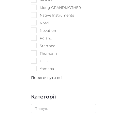
Найкращі ціни на ринку
Зручна форма 
Про Music house
Катего
Магазин “Music House”
Акустичн
засновано в 2017 році з метою
Клавішні