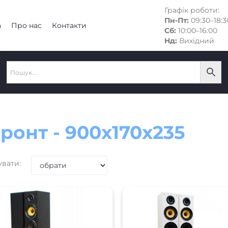
Графік роботи:
Пн-Пт:
09:30–18:3
а
Про нас
Контакти
Сб:
10:00–16:00
Нд:
Вихідний
ронт - 900x170x235
увати: