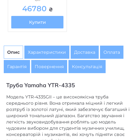
46780
₴
Купити
Опис
Характеристики
Доставка
Оплата
Гарантія
Повернення
Консультація
Труба Yamaha YTR-4335
Модель YTR-4335GII – це високоякісна труба
середнього рівня. Вона отримала міцний і легкий
розтруб із золотої латуні, який забезпечує багатший і
широкий тональний діапазон. Багатство звучання і
легкість звуковидобування роблять цю модель
чудовим вибором для студентів музичних училищ,
консерваторій і музикантів, які хочуть підняти своє