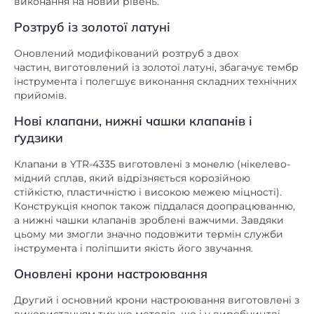
виконання на новий рівень.
Розтруб із золотої латуні
Оновлений модифікований розтруб з двох
частин, виготовлений із золотої латуні, збагачує тембр
інструмента і полегшує виконання складних технічних
прийомів.
Нові клапани, нижні чашки клапанів і
ґудзики
Клапани в YTR-4335 виготовлені з монелю (нікелево-
мідний сплав, який відрізняється корозійною
стійкістю, пластичністю і високою межею міцності).
Конструкція кнопок також піддалася доопрацюванню,
а нижні чашки клапанів зроблені важчими. Завдяки
цьому ми змогли значно подовжити термін служби
інструмента і поліпшити якість його звучання.
Оновлені крони настроювання
Другий і основний крони настроювання виготовлені з