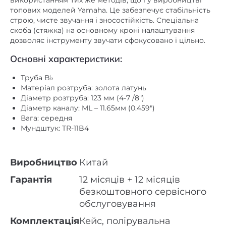
використанням тих же методів, що і у виробництві
топових моделей Yamaha. Це забезпечує стабільність
строю, чисте звучання і зносостійкість. Спеціальна
скоба (стяжка) на основному кроні налаштування
дозволяє інструменту звучати сфокусовано і цільно.
Основні характеристики:
Труба B♭
Матеріал розтруба: золота латунь
Діаметр розтруба: 123 мм (4-7 /8″)
Діаметр каналу: ML – 11.65мм (0.459″)
Вага: середня
Мундштук: TR-11B4
Виробництво
Китай
Гарантія
12 місяців + 12 місяців
безкоштовного сервісного
обслуговування
Комплектація
Кейс, полірувальна