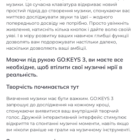
є
музики. Ця сучасна клавіатура відкриває новий
висоти тону
простий підхід до створення музики, спонукаючи вас
є
миттєво досліджувати звуки та ідеї – жодного
Арпеджиатор
попереднього досвіду не потрібно. Просто увімкніть
є
Транспонування
живлення, натисніть кілька кнопок і дайте волю своїй
уяві. І в міру розвитку ваших навичок глибші функції
є
Метроном
дозволять вам подорожувати настільки далеко,
наскільки дозволяють ваші амбіції.
–
Система навчання
Маючи під рукою GO:KEYS 3, ви маєте все
Кількість треків
є
необхідне, щоб втілити свої музичні мрії в
для запису
реальність.
Кількість
Творчість починається тут
99 пісень, 70000 нот
композицій і нот
запису
Вивчення музики має бути важким. GO:KEYS 3
запрошує до дослідження на кожному кроці,
немає
Лінійний аудіовхід
спонукаючи виявитися ваш внутрішній творчий
USB Type-C
,
+, USB to HOST
,
голос. Дружній інтерактивний інтерфейс стимулює
USB роз'єм
USB Type-A
відкриття та спонтанні музичні моменти, навіть якщо
ви ніколи раніше не грали на музичному інструменті.
+, Сустейн
Педаль