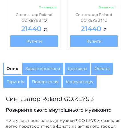
швидкості
В наявності
В наявності
натискання
Синтезатор Roland
Синтезатор Roland
15 типів
,
4 типи
,
93 типи
,
Tone
GO:KEYS 3 TQ
GO:KEYS 3 MU
MFX: 2 системи
,
Всього MFX: 1
21440
21440
Ефекти
₴
₴
система
,
Реверберація: 1
система
Купити
Купити
Накладення
є
тембрів
є
Поділ клавіатури
Опис
Характеристики
Доставка
Оплата
Автоакомпанемент,
203
Гарантія
Повернення
Консультація
кількість стилів
Музичні
256
Синтезатор Roland GO:KEYS 3
передустановки
Розкрийте свого внутрішнього музиканта
Вбудовані
–
композиції
Чи є у вас пристрасть до музики? GO:KEYS 3 дозволяє
легко перетворитися з фаната на активного творця
Контролер зміни