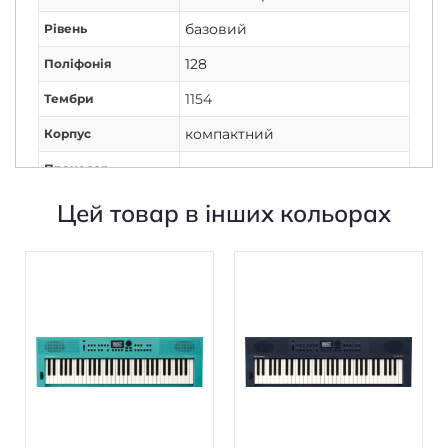
базовий
Рівень
128
Поліфонія
1154
Тембри
компактний
Корпус
Процесор,
ZEN-Core
звуковий
Цей товар в інших кольорах
генератор:
61
Кількість клавіш
повнорозмірні
Розмір клавіш
Жорсткість
напівзважена
клавіатури при
натисканні
Чутливість
клавіатури до
є