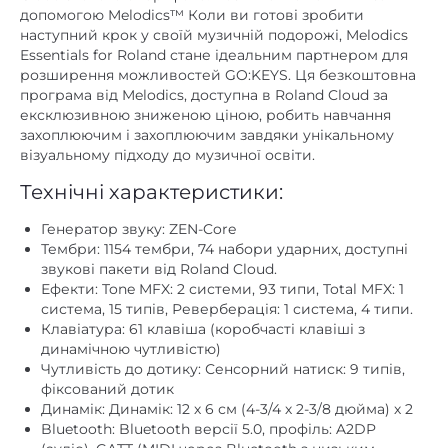
допомогою Melodics™ Коли ви готові зробити
наступний крок у своїй музичній подорожі, Melodics
Essentials for Roland стане ідеальним партнером для
розширення можливостей GO:KEYS. Ця безкоштовна
програма від Melodics, доступна в Roland Cloud за
ексклюзивною зниженою ціною, робить навчання
захоплюючим і захоплюючим завдяки унікальному
візуальному підходу до музичної освіти.
Технічні характеристики:
Генератор звуку: ZEN-Core
Тембри: 1154 тембри, 74 набори ударних, доступні
звукові пакети від Roland Cloud.
Ефекти: Tone MFX: 2 системи, 93 типи, Total MFX: 1
система, 15 типів, Реверберація: 1 система, 4 типи.
Клавіатура: 61 клавіша (коробчасті клавіші з
динамічною чутливістю)
Чутливість до дотику: Сенсорний натиск: 9 типів,
фіксований дотик
Динамік: Динамік: 12 х 6 см (4-3/4 х 2-3/8 дюйма) х 2
Bluetooth: Bluetooth версії 5.0, профіль: A2DP