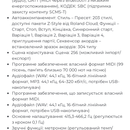
(аудіо), GATT (MIDI через Bluetooth з низьким
енергоспоживанням), КОДЕК: SBC (підтримка
захисту контенту SCMS-T)
Автоаккомпанемент: Стиль – Пресет: 203 стилі,
доступні пакети Z-Style від Roland Cloud; Функції –
Старт, Стоп, Вступ, Кінцівка, Синхронний старт,
Варіація 1, Варіація 2, Варіація 3, Варіація 4,
приглушення партії; Секвенсор акордів –
встановлений зразок акордів: 304 типу
Сцена користувача: Сцена: 256 (можливий імпорт/
експорт)
Програмне забезпечення: власний формат MIDI (99
пісень, пам’ять близько 70 000 нот на пісню)
Аудіофайл (WAV: 44,1 кГц, 16-бітний лінійний
формат, MP3: 44,1 кГц, 64–320 кбіт/с, потрібен USB-
накопичувач)
Програмне забезпечення, що записується: власний
формат MIDI.
Аудіофайл (WAV: 44,1 кГц, 16-бітний лінійний
формат, потрібен USB-накопичувач)
Основне налаштування: 415,3-466,2 Гц (регулюється
з кроком 0,1 Гц)
Зручні функції: метроном (регульований темп/