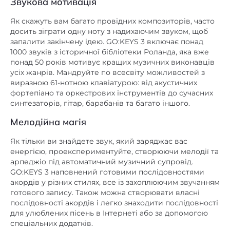
Звукова мотивація
є
Навушники
Як скажуть вам багато провідних композиторів, часто
+, Graphic LCD 128 x 64
Дисплей
досить зіграти одну ноту з надихаючим звуком, щоб
запалити закінчену ідею. GO:KEYS 3 включає понад
Акустична система,
1000 звуків з історичної бібліотеки Роланда, яка вже
кількість
понад 50 років мотивує кращих музичних виконавців
2/12 x 6 см
динаміків/розмір/
усіх жанрів. Мандруйте по всесвіту можливостей з
потужність
виразною 61-нотною клавіатурою: від акустичних
фортепіано та оркестрових інструментів до сучасних
Адаптер змінного струму або
синтезаторів, гітар, барабанів та багато іншого.
лужна батарея (AA, LR6) /
Живлення
Мелодійна магія
акумуляторна батарея Ni-MH
(AA, HR6) x 8
Як тільки ви знайдете звук, який заряджає вас
енергією, проекспериментуйте, створюючи мелодії та
Розміри (ШxГхВ),
95 x 28,6 x 8,7
арпеджіо під автоматичний музичний супровід.
см
GO:KEYS 3 наповнений готовими послідовностями
акордів у різних стилях, все із захоплюючим звучанням
4,5
Вага, кг
готового запису. Також можна створювати власні
червоний
послідовності акордів і легко знаходити послідовності
Колір/обробка
для улюблених пісень в Інтернеті або за допомогою
блок живлення
,
Короткий
спеціальних додатків.
Комплектація