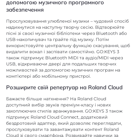
допомогою музичного програмного
забезпечення
Прослуховування улюбленої музики – чудовий спосіб
надихнутися на наступну творчу сесію. Відтворюйте
пісні зі своєї музичної бібліотеки через Bluetooth або
USB-накопичувач та грайте під музику. Потім
використовуйте центральну функцію скасування, щоб
видалити вокал і заспівати самостійно. GO:KEYS 3
також підтримує Bluetooth MIDI та аудіо/MIDI через
USB, відкриваючи двері для подальших творчих
можливостей за допомогою музичних програм на
комп’ютері або мобільному пристрої.
Розширите свій репертуар на Roland Cloud
Бажаєте більше натхнення? На Roland Cloud
доступний вибір звуків преміум-класу і нових
захоплюючих стилів аранжування. GO:KEYS 3 також
підтримує Roland Cloud Connect, додатковий
бездротовий адаптер, який дозволяє переглядати,
прослуховувати та завантажувати контент Roland
Cloud зі свого смартфона. Розвивайте навички за