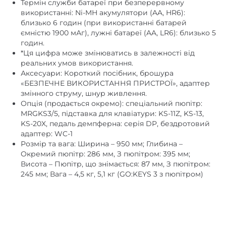
Термін служби батареї при безперервному
використанні: Ni-MH акумулятори (AA, HR6):
близько 6 годин (при використанні батарей
ємністю 1900 мАг), лужні батареї (AA, LR6): близько 5
годин.
*Ця цифра може змінюватись в залежності від
реальних умов використання.
Аксесуари: Короткий посібник, брошура
«БЕЗПЕЧНЕ ВИКОРИСТАННЯ ПРИСТРОЇ», адаптер
змінного струму, шнур живлення.
Опція (продається окремо): спеціальний пюпітр:
MRGKS3/5, підставка для клавіатури: KS-11Z, KS-13,
KS-20X, педаль демпферна: серія DP, бездротовий
адаптер: WC-1
Розмір та вага: Ширина – 950 мм; Глибина –
Окремий пюпітр: 286 мм, З пюпітром: 395 мм;
Висота – Пюпітр, що знімається: 87 мм, З пюпітром:
245 мм; Вага – 4,5 кг, 5,1 кг (GO:KEYS 3 з пюпітром)