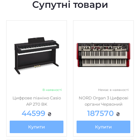
Супутні товари
В наявності
Немає в наявності
Цифрове піаніно Casio
NORD Organ 3 Цифрові
AP 270 BK
органи Червоний
44599
187570
₴
₴
Купити
Купити