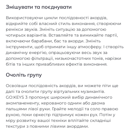
посібник користувача
Змішувати та поєднувати
Використовуючи цикли послідовності акордів,
відкрийте собі власний стиль виконання, створюючи
ремікси звуків. Змініть ситуацію за допомогою
чотирьох варіантів. Вставляйте та вимикайте партії,
включаючи барабани, бас та акорди. Змініть
інструменти, щоб отримати іншу атмосферу. І створіть
динамічну енергію, опрацьовуючи весь звук за
допомогою фільтрації, низькочастотних тонів, нарізки
бітів та інших привабливих ефектів виконання.
Очоліть групу
Освоївши послідовність акордів, ви можете піти ще
далі та очолити групу віртуальних музикантів.
GO:KEYS 3 пропонує широкий вибір динамічного
акомпанементу, керованого одним або двома
пальцями лівої руки. Грайте мелодії та соло правою
рукою, поки оркестр підтримує кожен рух. Потім у
міру розвитку вашої техніки вплітайте складніші
текстури з повними лівими акордами.