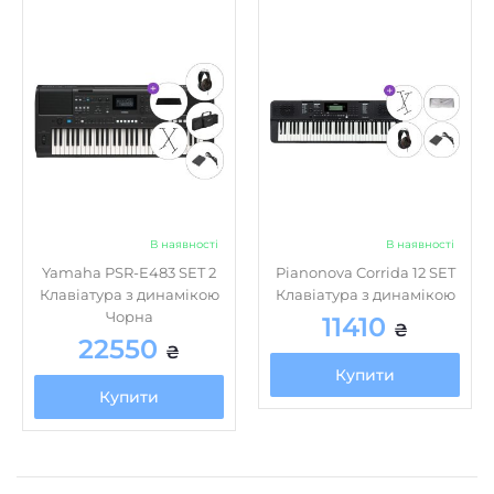
В наявності
В наявності
Yamaha PSR-E483 SET 2
Pianonova Corrida 12 SET
Клавіатура з динамікою
Клавіатура з динамікою
Чорна
11410
₴
22550
₴
Купити
Купити