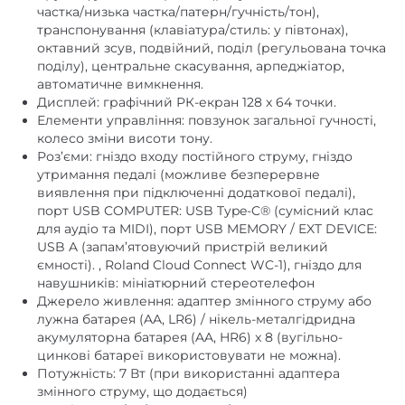
частка/низька частка/патерн/гучність/тон),
транспонування (клавіатура/стиль: у півтонах),
октавний зсув, подвійний, поділ (регульована точка
поділу), центральне скасування, арпеджіатор,
автоматичне вимкнення.
Дисплей: графічний РК-екран 128 x 64 точки.
Елементи управління: повзунок загальної гучності,
колесо зміни висоти тону.
Роз’єми: гніздо входу постійного струму, гніздо
утримання педалі (можливе безперервне
виявлення при підключенні додаткової педалі),
порт USB COMPUTER: USB Type-C® (сумісний клас
для аудіо та MIDI), порт USB MEMORY / EXT DEVICE:
USB A (запам’ятовуючий пристрій великий
ємності). , Roland Cloud Connect WC-1), гніздо для
навушників: мініатюрний стереотелефон
Джерело живлення: адаптер змінного струму або
лужна батарея (AA, LR6) / нікель-металгідридна
акумуляторна батарея (AA, HR6) x 8 (вугільно-
цинкові батареї використовувати не можна).
Потужність: 7 Вт (при використанні адаптера
змінного струму, що додається)