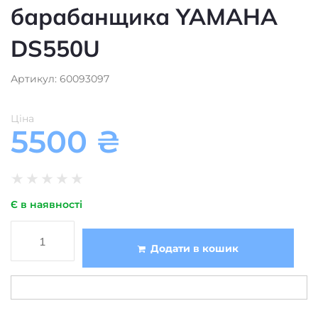
DS550U
Артикул: 60093097
Ціна
5500
₴
★
★
★
★
★
Є в наявності
Додати в кошик
Опис
Характеристики
Доставка
Оплата