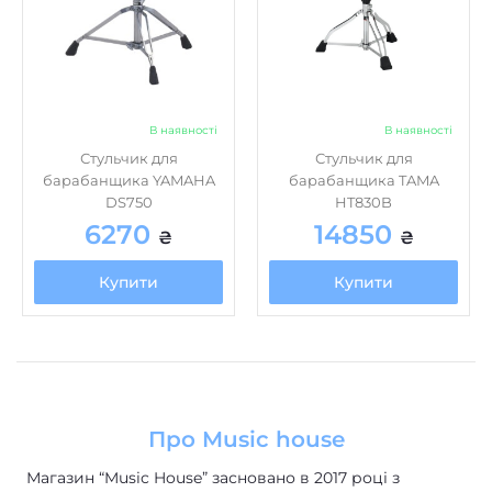
В наявності
В наявності
Стульчик для
Стульчик для
барабанщика YAMAHA
барабанщика TAMA
DS750
HT830B
6270
14850
₴
₴
Купити
Купити
Про Music house
Магазин “Music House” засновано в 2017 році з
метою створення унікального простору для
музичних ентузіастів та професіоналів. Це було