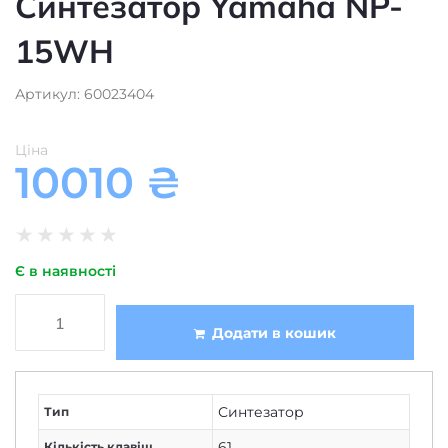
15WH
Артикул: 60023404
Ціна
10010
₴
★
★
★
★
★
Є в наявності
Додати в кошик
Синтезатор
Тип
61
Кількість клавіш