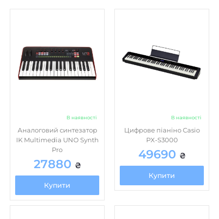
В наявності
В наявності
Аналоговий синтезатор
Цифрове піаніно Casio
IK Multimedia UNO Synth
PX-S3000
Pro
49690
₴
27880
₴
Купити
Купити