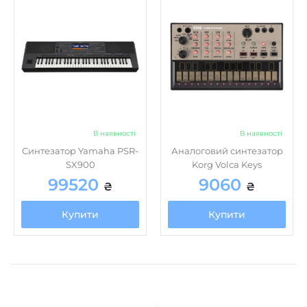
В наявності
В наявності
Синтезатор Yamaha PSR-
Аналоговий синтезатор
SX900
Korg Volca Keys
99520
9060
₴
₴
Купити
Купити
Про Music house