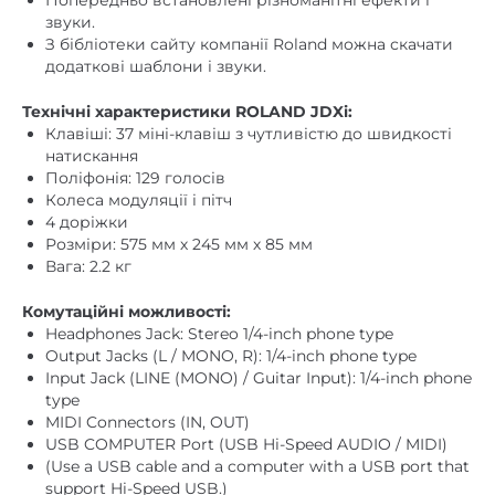
на комп’ютері здійснюється за допомогою USB.
Попередньо встановлені різноманітні ефекти і
звуки.
З бібліотеки сайту компанії Roland можна скачати
додаткові шаблони і звуки.
Технічні характеристики ROLAND JDXi:
Клавіші: 37 міні-клавіш з чутливістю до швидкості
натискання
Поліфонія: 129 голосів
Колеса модуляції і пітч
4 доріжки
Розміри: 575 мм х 245 мм х 85 мм
Вага: 2.2 кг
Комутаційні можливості:
Headphones Jack: Stereo 1/4-inch phone type
Output Jacks (L / MONO, R): 1/4-inch phone type
Input Jack (LINE (MONO) / Guitar Input): 1/4-inch phone
type
MIDI Connectors (IN, OUT)
USB COMPUTER Port (USB Hi-Speed ​​AUDIO / MIDI)
(Use a USB cable and a computer with a USB port that