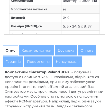
адаптер живлення
Комплектація
ні
Молоточкова механіка
ЖК
Дисплей
5
,
5 х 24
,
5 х 8
,
57
Розміри (ШxГхВ), см
Чутливість клавіатури до
є
швидкості натискання
Черный
Колір/обробка
Опис
Характеристики
Доставка
Оплата
професійний
Рівень
Гарантія
Повернення
Консультація
XLR
Мікрофон
Компактний сінезатор Roland JD-X
i – потужна і
Delay
,
Effect 1/2
,
доступна новинка з 37 міні-клавішами, відрізняється
Ефекти
Reverb
невеликими розмірами, при цьому забезпечуючи
провідні тони і теплий, об’ємний аналоговий бас.
Автоакомпанемент, кількість
Синтезатор має широкі можливості для управліннями
ні
стилів
настройками. Особливістю пристрою є поліфонічні
ефекти PCM-апаратури. Наприклад, педи, різні звуки
чотиридоріжковий