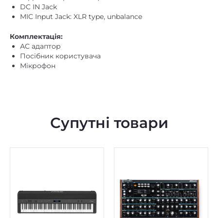
support Hi-Speed ​​USB.)
DC IN Jack
MIC Input Jack: XLR type, unbalance
Комплектація:
АС адаптор
Посібник користувача
Мікрофон
Супутні товари