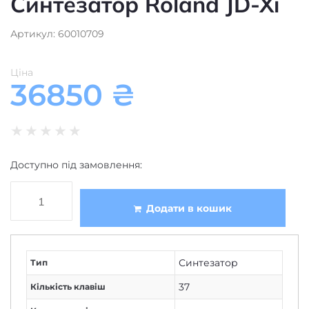
Синтезатор Roland JD-Xi
Артикул: 60010709
Ціна
36850
₴
★
★
★
★
★
Доступно під замовлення:
Додати в кошик
Синтезатор
Тип
37
Кількість клавіш