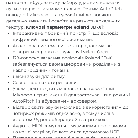
струнних інструментів та ін. Завдяки секвенсорі
Кількість треків для запису
патерн-секвенсор
патернів і вбудованому набору ударних, вражаючі
лупи створюються моментально. Режим AutoPitch,
L/Mono
,
R
Лінійний аудіовихід
вокодер і мікрофон на гусячої шиї дозволяють
детально вивчити і освоїти виразність вокальних
Акустична система, кількість
ні
текстур.
Ключові параметри Roland JD-Xi:
динаміків / розмір / потужність
Інтерактивне гібридний пристрій, що володіє
цифровий і аналогової системами.
LINE (MONO) /
Лінійний аудіовхід
Аналогова система синтезатора допомагає
Guitar Input
створити справжнє звучання і якісні баси.
129-голосно загальна поліфонія Roland JD-Xi
забезпечується двома цифровими розділами з
надприродними тонами.
Якісні звуки для ритму.
Секвенсор на чотири треки.
У комплект входить мікрофон на гусячої шиї.
Мікрофон призначений для застосування в режимі
AutoPitch і з вбудованим вокодером.
Відтворювати звуки можливо з використанням до
чотирьох режимів одночасно, в тому числі з
ефектом ½, реверберацией і затримкою.
Аудіо та MIDI комутація з музичними програмами