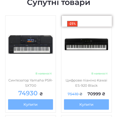
Супутні товари
-25%
В наявності
В наявності
Синтезатор Yamaha PSR-
Цифрове піаніно Kawai
SX700
ES-920 Black
74930
₴
70999
₴
75410
₴
Купити
Купити