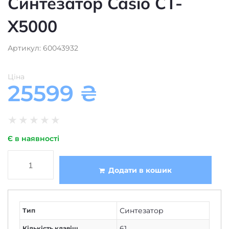
Синтезатор Casio CT-
X5000
Артикул: 60043932
Ціна
25599
₴
★
★
★
★
★
Є в наявності
Додати в кошик
Синтезатор
Тип
61
Кількість клавіш