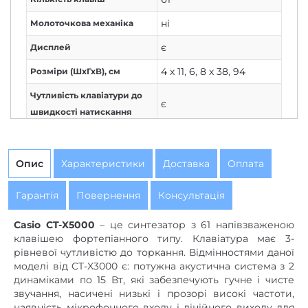
ні
Молоточкова механіка
є
Дисплей
4 х 11
,
6
,
8 х 38
,
94
Розміри (ШxГхВ), см
Чутливість клавіатури до
є
швидкості натискання
Черный
Колір/обробка
напівпрофесійний
Рівень
Опис
Характеристики
Доставка
Оплата
ні
Мікрофон
Гарантія
Повернення
Консультація
DSP – 100
,
дилей – 20
,
Casio CT-X5000
– це синтезатор з 61 напівзваженою
реверберація – 32
,
Ефекти
клавішею фортепіанного типу. Клавіатура має 3-
хорус – 16
рівневої чутливістю до торкання. Відмінностями даної
235 вбудованих
,
50
моделі від CT-X3000 є: потужна акустична система з 2
Автоакомпанемент,
динаміками по 15 Вт, які забезпечують гучне і чисте
користувацьких
кількість стилів
звучання, насичені низькі і прозорі високі частоти,
17
Кількість треків для запису
наявність мікрофонного входу і лінійного виходу для