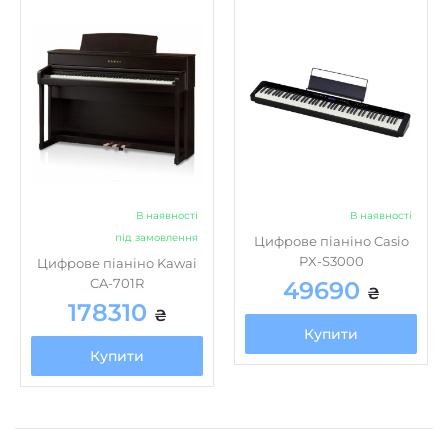
В наявності
В наявності
під замовлення
Цифрове піаніно Casio
PX-S3000
Цифрове піаніно Kawai
CA-701R
49690
₴
178310
₴
Купити
Купити