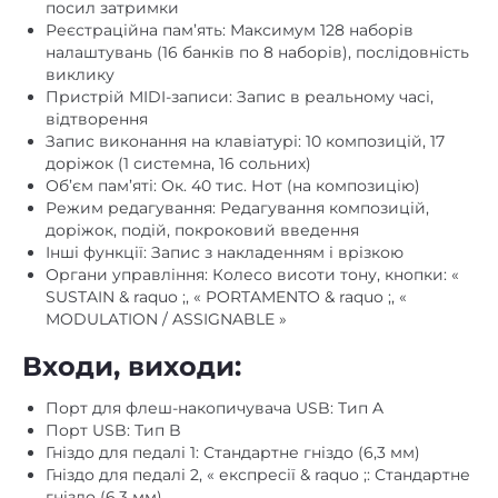
посил затримки
Реєстраційна пам’ять: Максимум 128 наборів
налаштувань (16 банків по 8 наборів), послідовність
виклику
Пристрій MIDI-записи: Запис в реальному часі,
відтворення
Запис виконання на клавіатурі: 10 композицій, 17
доріжок (1 системна, 16 сольних)
Об’єм пам’яті: Ок. 40 тис. Нот (на композицію)
Режим редагування: Редагування композицій,
доріжок, подій, покроковий введення
Інші функції: Запис з накладенням і врізкою
Органи управління: Колесо висоти тону, кнопки: «
SUSTAIN & raquo ;, « PORTAMENTO & raquo ;, «
MODULATION / ASSIGNABLE »
Входи, виходи:
Порт для флеш-накопичувача USB: Тип A
Порт USB: Тип B
Гніздо для педалі 1: Стандартне гніздо (6,3 мм)
Гніздо для педалі 2, « експресії & raquo ;: Стандартне
гніздо (6,3 мм)