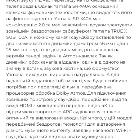
кількома фірмовими технологіями, що виділяють його
на фоні конкурентів.
Yamaha SR-X40A має
конфігурацію 2.0 та має можливість доукомплектувати
зовнішнім бездротовим сабвуфером Yamaha TRUE X
SUB 100A. У кожному каналі саундбару встановлені по
два низькочастотні динаміки діаметром 46 мм і один
25-мм твіттер, а ще два динаміки, розташовані на
верхній панелі, задіяні в Atmos-каналах. Так як
динаміки обох каналів віддалені один від одного на
значну відстань, звукова картина, що формується
Yamaha, виходить широкою і натуральною. А для
надання їй додаткової об’ємності, яка буде особливо
потрібна при перегляді фільмів, передбачена
процесорна обробка Dolby Atmos.
Для підключення
зовнішніх пристроїв у саундбарі передбачені вхід та
вихід HDMI з можливістю передачі відео 4K та
підтримкою зворотного ARC аудіоканалу, а також
оптичний та аналоговий входи. Крім того, у цій моделі
передбачені бездротові технології для відтворення
різного музичного контенту. Завдяки наявності Wi-Fi –
саундбар здатний відтворювати музику через
популярні онлайн-сервіси Spotify Connect та Tidal