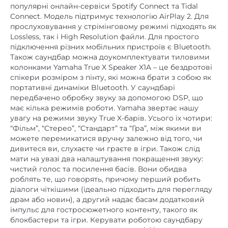
Connect. Модель підтримує технологію AirPlay 2. Для
прослуховування у стрімінговому режимі підходять як
Lossless, так і High Resolution файли. Для простого
підключення різних мобільних пристроїв є Bluetooth.
Також саундбар можна доукомплектувати тиловими
колонками Yamaha True X Speaker X1A – це бездротові
спікери розміром з пінту, які можна брати з собою як
портативні динаміки Bluetooth. У саундбарі
передбачено обробку звуку за допомогою DSP, що
має кілька режимів роботи. Yamaha звертає нашу
увагу на режими звуку True X-барів. Усього їх чотири:
“Фільм”, “Стерео”, “Стандарт” та “Гра”, між якими ви
можете перемикатися вручну залежно від того, чи
дивитеся ви, слухаєте чи граєте в ігри. Також слід
мати на увазі два налаштування покращення звуку:
чистий голос та посилення басів. Вони обидва
роблять те, що говорять, причому перший робить
діалоги чіткішими (ідеально підходить для перегляду
драм або новин), а другий надає басам додатковий
імпульс для гостросюжетного контенту, такого як
блокбастери та ігри. Керувати роботою саундбару
можна як за допомогою пульта, так і фірмового
мобільного додатка.