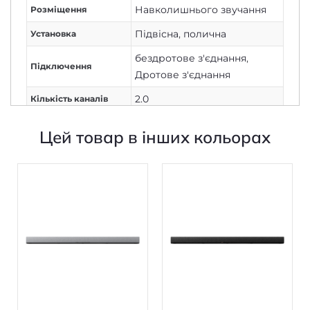
Підвісна
,
полична
Установка
бездротове з'єднання
,
Підключення
Дротове з'єднання
2.0
Кількість каналів
Потужність колонок,
180
Цей товар в інших кольорах
Вт
Потужність
2х30
сабвуфера, Вт
Мінімальні частоти
58-32000
відтворення
В наявності
В наявності