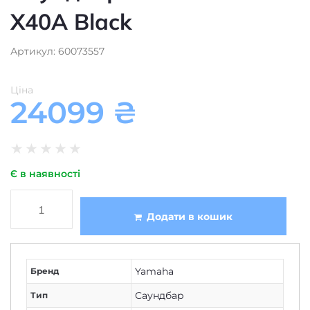
X40A Black
Артикул: 60073557
Ціна
24099
₴
★
★
★
★
★
Є в наявності
Додати в кошик
Yamaha
Бренд
Саундбар
Тип
Навколишнього звучання
Розміщення