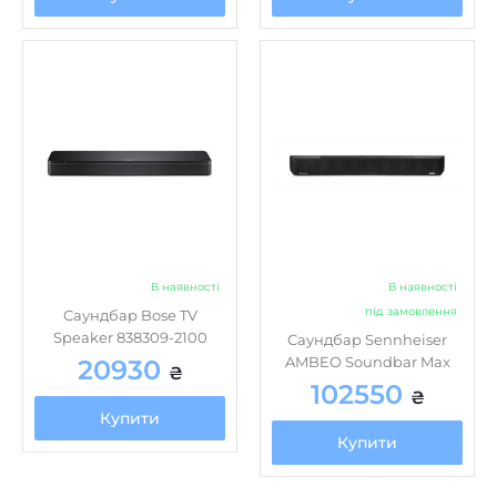
В наявності
В наявності
під замовлення
Саундбар Bose TV
Speaker 838309-2100
Саундбар Sennheiser
AMBEO Soundbar Max
20930
₴
102550
₴
Купити
Купити