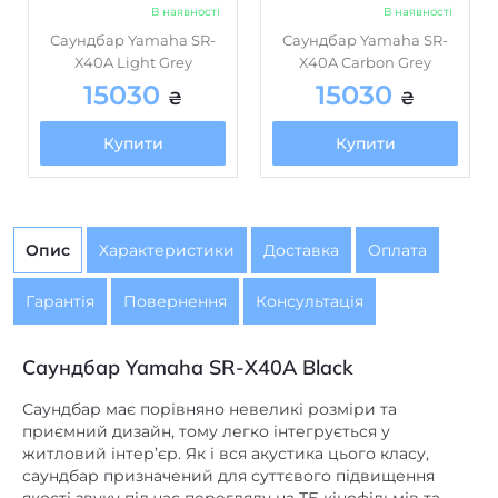
Саундбар Yamaha SR-
Саундбар Yamaha SR-
X40A Light Grey
X40A Carbon Grey
15030
15030
₴
₴
Купити
Купити
Опис
Характеристики
Доставка
Оплата
Гарантія
Повернення
Консультація
Саундбар Yamaha SR-X40A Black
Саундбар має порівняно невеликі розміри та
приємний дизайн, тому легко інтегрується у
житловий інтер’єр. Як і вся акустика цього класу,
саундбар призначений для суттєвого підвищення
якості звуку під час перегляду на ТБ кінофільмів та
телепередач. Однак Yamaha SR-X40A оснащений