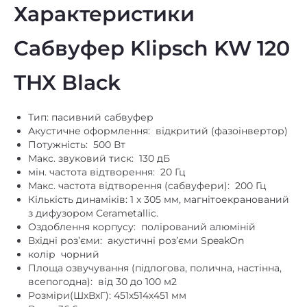
Характеристики
Сабвуфер Klipsch KW 120
THX Black
Тип: пасивний сабвуфер
Акустичне оформлення: відкритий (фазоінвертор)
Потужність: 500 Вт
Макс. звуковий тиск: 130 дБ
мін. частота відтворення: 20 Гц
Макс. частота відтворення (сабвуфери): 200 Гц
Кількість динаміків: 1 x 305 мм, магнітоекранований
з дифузором Cerametallic.
Оздоблення корпусу: полірований алюміній
Вхідні роз’єми: акустичні роз’єми SpeakOn
колір чорний
Площа озвучування (підлогова, полична, настінна,
всепогодна): від 30 до 100 м2
Розміри(ШхВхГ): 451х514х451 мм