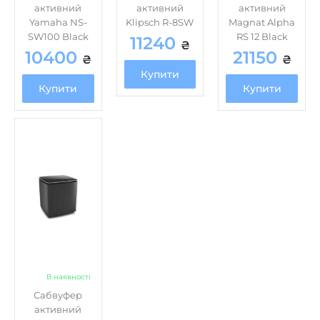
активний
активний
активний
Yamaha NS-
Klipsch R-8SW
Magnat Alpha
SW100 Black
RS 12 Black
11240
₴
10400
21150
₴
₴
Купити
Купити
Купити
В наявності
Сабвуфер
активний