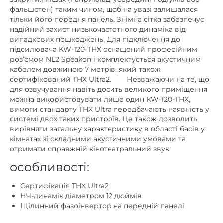
фальшстен) таким чином, щоб на увазі залишалася
тільки його передня панель. Знімна сітка забезпечує
надійний захист низькочастотного динаміка від
випадкових пошкоджень.
Для підключення до
підсилювача KW-120-THX оснащений професійним
роз’ємом NL2 Speakon і комплектується акустичним
кабелем довжиною 7 метрів, який також
сертифікований THX Ultra2.
Незважаючи на те, що
для озвучування навіть досить великого приміщення
можна використовувати лише один KW-120-THX,
вимоги стандарту THX Ultra передбачають наявність у
системі двох таких пристроїв. Це також дозволить
вирівняти загальну характеристику в області басів у
кімнатах зі складними акустичними умовами та
отримати справжній кінотеатральний звук.
особливості:
Сертифікація THX Ultra2
НЧ-динамік діаметром 12 дюймів
Щілинний фазоінвертор на передній панелі