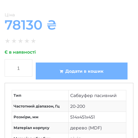
Ціна
78130
₴
★
★
★
★
★
Є в наявності
Додати в кошик
Сабвуфер пасивний
Тип
20-200
Частотний діапазон, Гц
514х451х451
Розміри, мм
дерево (MDF)
Матеріал корпусу