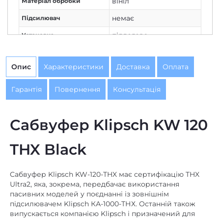
вініл
Матеріал обробки
немає
Підсилювач
підлогова
Установка
112
Чутливість, дБ/Вт/м
Опис
Характеристики
Доставка
Оплата
немає
Фазоінвертор
Гарантія
Повернення
Консультація
Сабвуфер Klipsch KW 120
THX Black
Сабвуфер Klipsch KW-120-THX має сертифікацію THX
Ultra2, яка, зокрема, передбачає використання
пасивних моделей у поєднанні із зовнішнім
підсилювачем Klipsch КА-1000-ТНХ. Останній також
випускається компанією Klipsch і призначений для