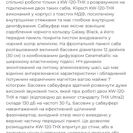
спільної роботи тільки з KW-120-THX з розрахунком на
підключення двох таких сабів. Klipsch KW-120-THX
виконаний у корпусі з товстих МДФ, посиленому
внутрішніми стяжками та має глибоке внутрішнє
демпфування.
Сабвуфер має якісне зовнішнє
оздоблення чорного кольору Galaxy Black, а його
передня панель покрита листом анодованого у
чорний колір алюмінію.
На фронтальній панелі саба
розташований великий басовик діаметром 12 дюймів
(30 см) із комбінованим дифузором Cerametallic на
широкому еластичному підвісі. НЧ-динамік
змонтований на литому алюмінієвому шасі, що має
відмінні антирезонансні характеристики і обладнаний
потужним керамічним магнітом вагою майже 7
кілограм. Басовик сабвуфера здатний розвинути дуже
високий звуковий тиск, який при роботі двох KW-120-
THX в парі (відповідно до вимог стандарту THX Ultra2)
складе 130 дБ на частоті 30 Гц. Басовик у сабвуфері
навантажений на ефективний щілинний
фазоінвертор, вихідний отвір якого виведено у
верхню частину передньої панелі. Це дозволяє
розміщувати KW-120-THX впритул до стіни, або в
закритих нішах (наприклад, усередині подіумів або