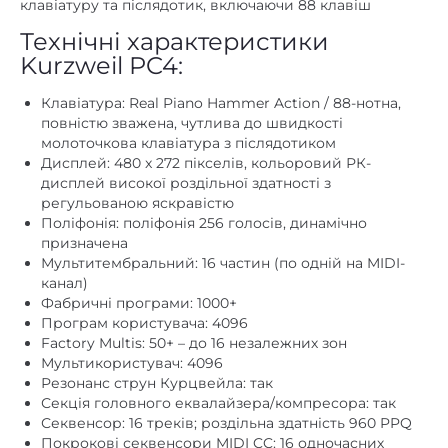
клавіатуру та післядотик, включаючи 88 клавіш
Технічні характеристики
Kurzweil PC4:
Клавіатура: Real Piano Hammer Action / 88-нотна,
повністю зважена, чутлива до швидкості
молоточкова клавіатура з післядотиком
Дисплей: 480 x 272 пікселів, кольоровий РК-
дисплей високої роздільної здатності з
регульованою яскравістю
Поліфонія: поліфонія 256 голосів, динамічно
призначена
Мультитембральний: 16 частин (по одній на MIDI-
канал)
Фабричні програми: 1000+
Програм користувача: 4096
Factory Multis: 50+ – до 16 незалежних зон
Мультикористувач: 4096
Резонанс струн Курцвейла: так
Секція головного еквалайзера/компресора: так
Секвенсор: 16 треків; роздільна здатність 960 PPQ
Покрокові секвенсори MIDI CC: 16 одночасних