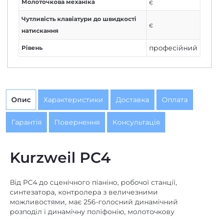
є
Молоточкова механіка
Чутливість клавіатури до швидкості
є
натискання
професійний
Рівень
Опис
Характеристики
Доставка
Оплата
Гарантія
Повернення
Консультація
Kurzweil PC4
Від PC4 до сценічного піаніно, робочої станції,
синтезатора, контролера з величезними
можливостями, має 256-голосний динамічний
розподіл і динамічну поліфонію, молоточкову