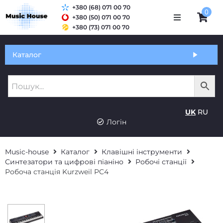
+380 (68) 071 00 70
0
+380 (50) 071 00 70
+380 (73) 071 00 70
Обмін та гарантія
Каталог
Оплата і доставка
Про нас
UK
RU
Контакти
Логін
Music-house
Каталог
Клавішні інструменти
Синтезатори та цифрові піаніно
Робочі станції
Робоча станція Kurzweil PC4