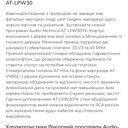
Взаємодія людини з природою не завжди має
фатальні наслідки. Іноді цей тандем народжує щось
зовсім магічне та унікальне. Зустрічайте новий
програвач Audio-Technica AT-LPW30TK. Корпус
виконаний з дерев’яна яної основи з облицюванням із
тікового дерева. Ремінний привід підтримує дві
швидкості обертання платівок: 33 1/3 та 45 RPM.
Прямий алюмінієвий тонарм обладнань гідравлічним
мікроліфтом, що дозволяє обережно підіймати та
ставити стилус на потрібне місце платівки.
Універсальна головка AT-HS4 та фоно-картридж AT-
VM95C з двома рухомими магнітами стануть
запорукою об’єднання та від’ємного чистого звучання.
Алюмінієвий диск та гумовий мат завширшки 4мм
майже повністю прибирають існуючі резонанс частот.
Гарним доповненням AT-LPW30TK стані вбудований
фонокоректор який можна відключити та RCA роз’єм
для використання аудіо-кабелів від сторонніх
виробників.
Характеристики Вініловий програвач Audio-
Technica AT-LPW30