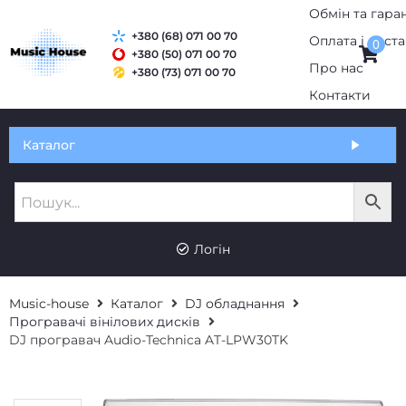
+380 (68) 071 00 70
0
+380 (50) 071 00 70
+380 (73) 071 00 70
Обмін та гарантія
Каталог
Оплата і доставка
Про нас
UK
RU
Контакти
Логін
Music-house
Каталог
DJ обладнання
Програвачі вінілових дисків
DJ програвач Audio-Technica AT-LPW30TK