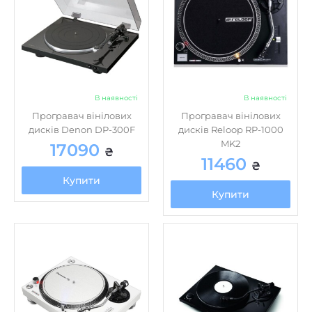
В наявності
В наявності
Програвач вінілових
Програвач вінілових
дисків Denon DP-300F
дисків Reloop RP-1000
MK2
17090
₴
11460
₴
Купити
Купити