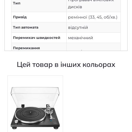
ремінної (33, 45, об/хв.)
Привід
відсутній
Тип автомата
механічний
Перемикач швидкостей
Перемикання
механічне
швидкостей
Цей товар в інших кольорах
вбудований
Фонокоректор
алюміній
Матеріал і маса диска
Співвідношення сигнал/
60
шум, дБ
0,15
Рівень детонації,%
поворотний
Тип тонарма
прямий
Форма тонарма
223,6
Довжина тонарма, мм