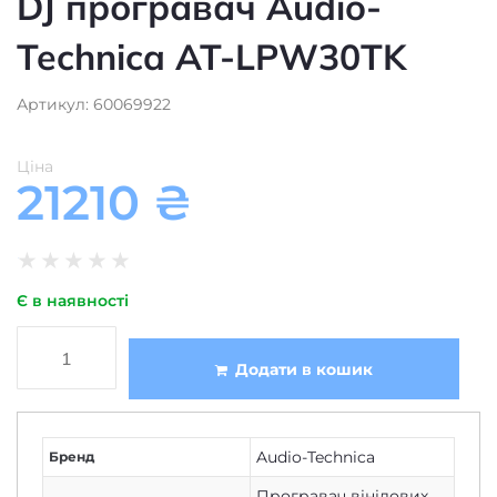
Technica AT-LPW30TK
Артикул: 60069922
Ціна
21210
₴
★
★
★
★
★
Є в наявності
Додати в кошик
Audio-Technica
Бренд
Програвач вінілових
Тип
дисків