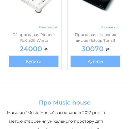
В наявності
В наявності
DJ програвач Pioneer
Програвач вінілових
PLX-500 White
дисків Reloop Turn 3
24000
30070
₴
₴
Купити
Купити
Про Music house
Магазин “Music House” засновано в 2017 році з
метою створення унікального простору для
музичних ентузіастів та професіоналів. Це було