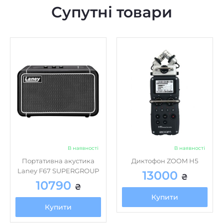
Супутні товари
В наявності
В наявності
Портативна акустика
Диктофон ZOOM H5
Laney F67 SUPERGROUP
13000
₴
10790
₴
Купити
Купити