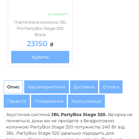
USB Type-A
USB роз'єм
В наявності
Регулювання високих
є
Портативна колонка JBL
частот
Pro PartyBox Stage 320
Black
Регулювання низьких
є
23150
частот
₴
Пиловологозахищений
Купити
+ (IPX4)
корпус
Синхронізація колонок
є
(TWS)
Опис
Характеристики
Доставка
Оплата
Світлодіодне
є
підсвічування
Гарантія
Повернення
Консультація
від акумулятора
Живлення
Акустична система
JBL PartyBox Stage 320.
Вечірка не
почнеться, доки ви не приїдете з бездротовою
Автономність, год.
колонкою PartyBox Stage 320 потужністю 240 Вт від
18
(ємність акумулятора,
JBL. PartyBox Stage 320 ідеально підходить для
мАг)