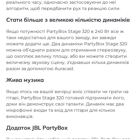
реального часу, одночасно застосовуючи до неї
алгоритм, щоб передбачити рух та реакцію сили.
Стати більше з великою кількістю динаміків
Якщо потужності PartyBox Stage 320 в 240 Вт все ж
таки недостатньо для вашого заходу, ви завжди
можете додати ще. Два динаміки PartyBox Stage 320
можна об’єднати разом для отримання стереозвуку,
що охоплює велику площу, або ви можете створити
величезну звукову сцену, з’єднавши кілька динаміків
разом за допомогою Auracast.
Жива музика
Якщо хтось на вашій вечірці вміє співати чи грати на
гітарі, PartyBox Stage 320 готовий підтримати його,
доки він демонструє свої таланти. Динамік має два
мікрофонні входи та вхід для гітари для кількох
виконавців.
Додаток JBL PartyBox