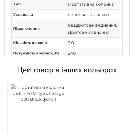
Портативна колонка
Тип
полична
,
напольна
Установка
бездротове з'єднання
,
Підключення
Дротове з'єднання
2.0
Кількість каналів
240
Потужність колонок, Вт
Мінімальні частоти
40
Цей товар в інших кольорах
відтворення, Гц
Максимальні частоти
20000
відтворення, Гц
активний
Тип підсилювача
+ (5.4)
Bluetooth
є
mini Jack 3,5 mm
є
Jack (6.35 мм)