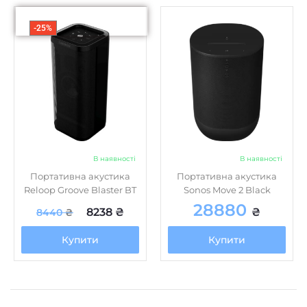
-25%
В наявності
В наявності
Портативна акустика
Портативна акустика
Reloop Groove Blaster BT
Sonos Move 2 Black
28880
8238
₴
₴
8440
₴
Купити
Купити