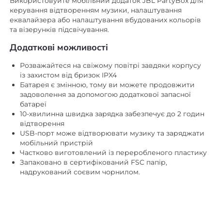
Використовуйте мобільний додаток JBL PartyBox для
керування відтворенням музики, налаштування
еквалайзера або налаштування вбудованих кольорів
та візерунків підсвічування.
Додаткові можливості
Розважайтеся на свіжому повітрі завдяки корпусу
із захистом від бризок IPX4
Батарея є змінною, тому ви можете продовжити
задоволення за допомогою додаткової запасної
батареї
10-хвилинна швидка зарядка забезпечує до 2 годин
відтворення
USB-порт може відтворювати музику та заряджати
мобільний пристрій
Частково виготовлений із переробленого пластику
Запаковано в сертифікований FSC папір,
надрукований соєвим чорнилом.