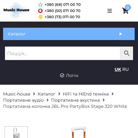
+380 (68) 071 00 70
0
+380 (50) 071 00 70
+380 (73) 071 00 70
Обмін та гарантія
Каталог
Оплата і доставка
Про нас
UK
RU
Контакти
Логін
Music-house
Каталог
HiFi та HiEnd техніка
Портативне аудіо
Портативна акустика
Портативна колонка JBL Pro PartyBox Stage 320 White