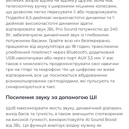
великих зборів вдома чи вдома у друзів. Вона має
телескопічну ручку з широкими міцними колесами,
пластик
Матеріал корпусу
що дозволяє легко пересувати її або подорожувати.
335x670x385
Розміри
Подвійні 6,5-дюймові низькочастотні динаміки та 1-
дюймові високочастотні динаміки здатні
16,5
Вага, кг
відтворювати звук JBL Pro Sound потужністю до 240
Вт, забезпечуючи динамічний звук із глибокими
чорний
Колір/обробка
потужними басами. Грайте всю ніч безперервно,
працюючи від акумулятора до 18 годин, транслюючи
улюблений плейлист через Bluetooth, додатковий
USB-накопичувач або через порт AUX 3,5 мм. У вас
також є можливість продемонструвати свої навички
гри на гітарі та мікрофоні. Чи це цифрове чи живе
відтворення, все це посилюється вбудованими
різнокольоровими світлодіодами, які пульсують та
синхронізуються в такт.
Посилення звуку за допомогою ШІ
Щоб максимізувати якість звуку, динамічний діапазон,
вихід басів та гучність, а також зменшити спотворення
на високій гучності, використовуйте AI Sound Boost
від JBL. Ця функція аналізує вхідну музику як