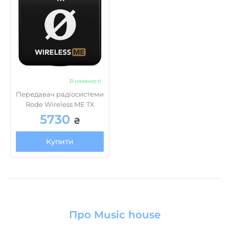
В наявності
Передавач радіосистеми
Rode Wireless ME TX
5730
₴
Купити
Про Music house