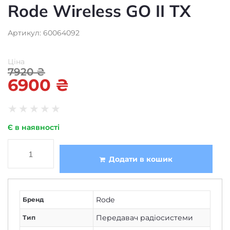
Rode Wireless GO II TX
Артикул: 60064092
Ціна
7920
₴
6900
₴
★
★
★
★
★
Є в наявності
Додати в кошик
Rode
Бренд
Передавач радіосистеми
Тип