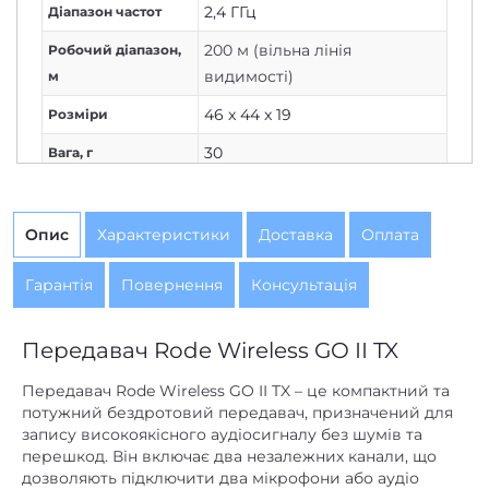
2,4 ГГц
Діапазон частот
200 м (вільна лінія
Робочий діапазон,
видимості)
м
46 x 44 x 19
Розміри
30
Вага, г
Опис
Характеристики
Доставка
Оплата
Гарантія
Повернення
Консультація
Передавач Rode Wireless GO II TX
Передавач Rode Wireless GO II TX – це компактний та
потужний бездротовий передавач, призначений для
запису високоякісного аудіосигналу без шумів та
перешкод. Він включає два незалежних канали, що
дозволяють підключити два мікрофони або аудіо