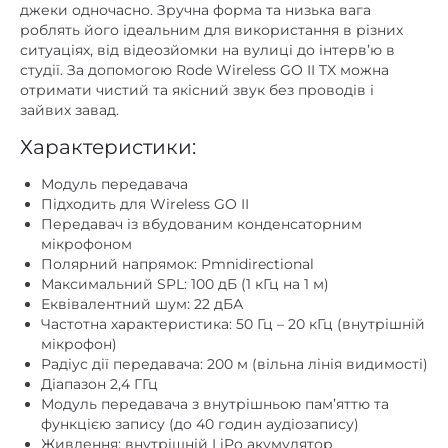
джеки одночасно. Зручна форма та низька вага
роблять його ідеальним для використання в різних
ситуаціях, від відеозйомки на вулиці до інтерв’ю в
студії. За допомогою Rode Wireless GO II TX можна
отримати чистий та якісний звук без проводів і
зайвих завад.
Характеристики:
Модуль передавача
Підходить для Wireless GO II
Передавач із вбудованим конденсаторним
мікрофоном
Полярний напрямок: Pmnidirectional
Максимальний SPL: 100 дБ (1 кГц на 1 м)
Еквівалентний шум: 22 дБА
Частотна характеристика: 50 Гц – 20 кГц (внутрішній
мікрофон)
Радіус дії передавача: 200 м (вільна лінія видимості)
Діапазон 2,4 ГГц
Модуль передавача з внутрішньою пам’яттю та
функцією запису (до 40 годин аудіозапису)
Живлення: внутрішній LiPo акумулятор