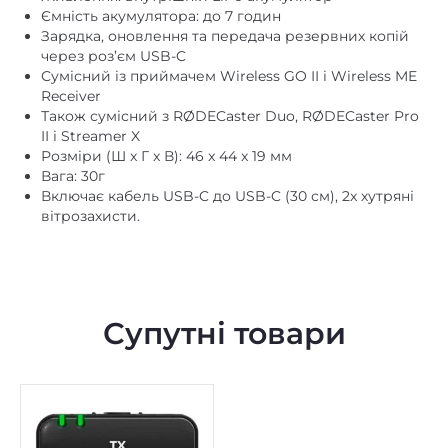
Ємність акумулятора: до 7 годин
Зарядка, оновлення та передача резервних копій
через роз’єм USB-C
Сумісний із приймачем Wireless GO II і Wireless ME
Receiver
Також сумісний з RØDECaster Duo, RØDECaster Pro
II і Streamer X
Розміри (Ш x Г x В): 46 x 44 x 19 мм
Вага: 30г
Включає кабель USB-C до USB-C (30 см), 2x хутряні
вітрозахисти.
Супутні товари