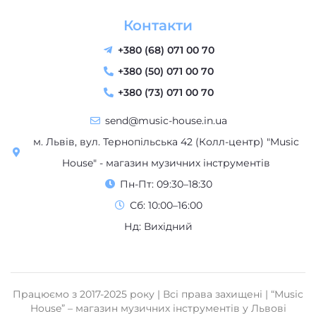
Контакти
+380 (68) 071 00 70
+380 (50) 071 00 70
+380 (73) 071 00 70
send@music-house.in.ua
КНОПКА
м. Львів, вул. Тернопільська 42 (Колл-центр) "Music
ЗВ'ЯЗКУ
House" - магазин музичних інструментів
Пн-Пт: 09:30–18:30
Сб: 10:00–16:00
Нд: Вихідний
Працюємо з 2017-2025 року | Всі права захищені | “Music
House” – магазин музичних інструментів у Львові